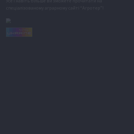
Усе і навіть більше ви зможете прочитати на
спеціалізованому аграрному сайті
“Агротер”
!