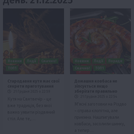
Новини
Події
Смачно!
Новини
Події
Поради
ТОП1
Смачно!
ТОП1
Стародавня кутя має свої
Домашня ковбаса не
секрети приготування
зіпсується якщо
зберігати правильно
21 Грудня 2025 о 22:59
21 Грудня 2025 о 22:54
Кутя на Святвечір – це
М’ясні заготовки на Різдво
вже традиція, без якої
– справа клопітна, але
важко уявити різдвяний
приємна. Нашпигували
стіл. Але те,…
ковбаси, засолили шинку,
а тепер…