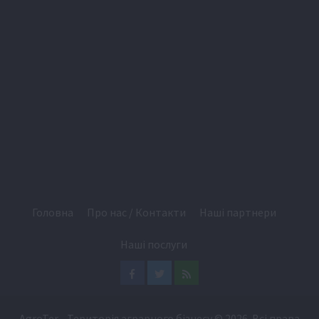
Головна
Про нас / Контакти
Наші партнери
Наші послуги
Facebook
Twitter
Feed
AgroTer - Територія аграрного бізнесу
© 2026. Всі права