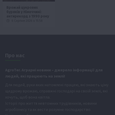
Врожай цукрових
буряків у Німеччині:
антирекорд з 1990 року
6 Серпня 2026 о 15:58
Про нас
Аgr
oTer. Аграрні новини
– джерело інформації для
людей, які працюють на землі!
Для людей, руки яких натомлені працею, які знають ціну
щедрому врожаю, справжні господарі на своїй землі, які
хочуть, щоб вона квітла.
Історії про життя невтомних трудівників, новини
агробізнесу та як вести розумне господарство.