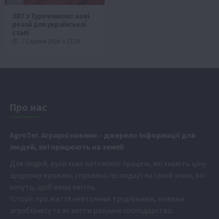
ЗВТ з Туреччиною: нові
реалії для української
сталі
7 Серпня 2026 о 21:28
Про нас
Аgr
oTer. Аграрні новини
– джерело інформації для
людей, які працюють на землі!
Для людей, руки яких натомлені працею, які знають ціну
щедрому врожаю, справжні господарі на своїй землі, які
хочуть, щоб вона квітла.
Історії про життя невтомних трудівників, новини
агробізнесу та як вести розумне господарство.