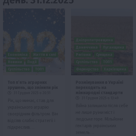
Дніпропетровщина
Донеччина
Луганщина
Економіка
Життя в селі
Регіони
Сумщина
Новини
Події
Суспільство
ТОП1
Суспільство
ТОП1
Фермерство
Харківщина
Топ п’ять аграрних
Розмінування в Україні
зрушень, що змінили рік
переходить на
міжнародні стандарти
31 Грудня 2025 о 20:51
31 Грудня 2025 о 13:49
Рік, що минає, став для
Війна залишила після себе
українського аграрію
не лише руїни міст і
своєрідним фільтром. Він
людське горе. Мільйони
відсіяв слабкі стратегії і
гектарів українських
підкреслив…
земель…