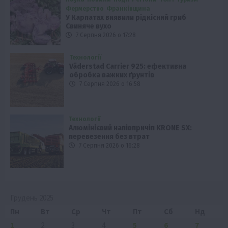
Фермерство
Франківщина
У Карпатах виявили рідкісний гриб
Свиняче вухо
7 Серпня 2026 о 17:28
Технології
Väderstad Carrier 925: ефективна
обробка важких ґрунтів
7 Серпня 2026 о 16:58
Технології
Алюмінієвий напівпричіп KRONE SX:
перевезення без втрат
7 Серпня 2026 о 16:28
Грудень 2025
Пн
Вт
Ср
Чт
Пт
Сб
Нд
1
2
3
4
5
6
7