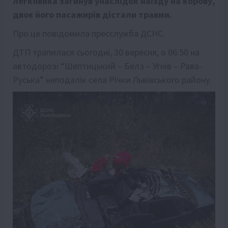
легковика загинув унаслідок наїзду на корову,
двоє його пасажирів дістали травми.
Про це повідомила пресслужба ДСНС.
ДТП трапилася сьогодні, 30 вересня, о 06:50 на
автодорозі “Шептицький – Белз – Угнів – Рава-
Руська” неподалік села Річки Львівського району.