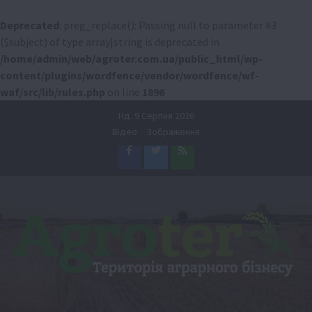
Deprecated
: preg_replace(): Passing null to parameter #3
($subject) of type array|string is deprecated in
/home/admin/web/agroter.com.ua/public_html/wp-
content/plugins/wordfence/vendor/wordfence/wf-
waf/src/lib/rules.php
on line
1896
Перейти
Нд. 9 Серпня 2026
до
Відео
Зображення
вмісту
Facebook
Twitter
Feed