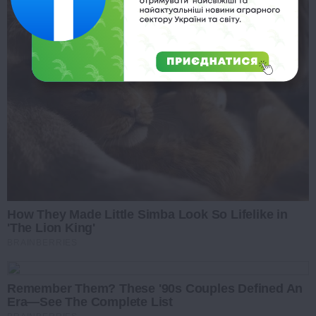
How They Made Little Simba Look So Lifelike in
'The Lion King'
BRAINBERRIES
Remember Them? These '90s Couples Defined An
Era—See The Complete List