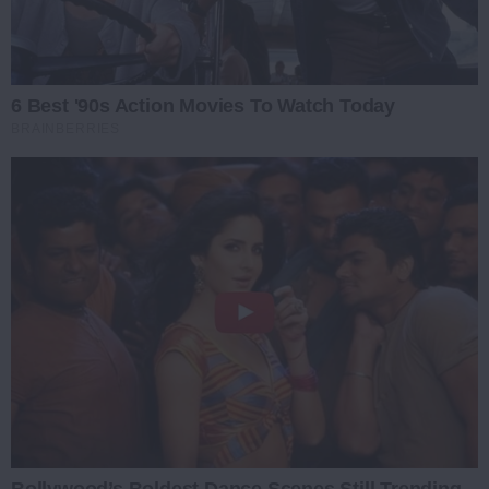
6 Best '90s Action Movies To Watch Today
BRAINBERRIES