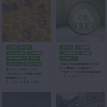
БДЖОЛЯРСТВО
БІЗНЕС
НОВИНИ
ГАЛУЗІ АПК
НОВИНИ
ОФІЦІЙНО
ПОДІЇ
ПЕРЕРОБКА
ПОДІЇ
ПОЛІТИКА
Новий законопроєкт про
РЕГІОНИ
СУМЩИНА
торгівлю викидами:
Пасічники Сумщини
бізнес критикує нещадно
збирають тонни меду
6 Серпня 2026 о 21:28
попри війну
7 Серпня 2026 о 08:58