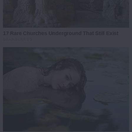
17 Rare Churches Underground That Still Exist
BRAINBERRIES