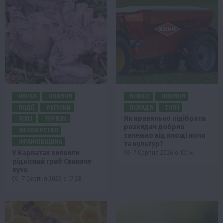
НАУКА
НОВИНИ
БІЗНЕС
НОВИНИ
ПОДІЇ
РЕГІОНИ
ПОРАДИ
ТОП1
Як правильно підібрати
ТОП1
ТУРИЗМ
розкидач добрив
ФЕРМЕРСТВО
залежно від площі поля
ФРАНКІВЩИНА
та культур?
У Карпатах виявили
7 Серпня 2026 о 10:14
рідкісний гриб Свиняче
вухо
7 Серпня 2026 о 17:28