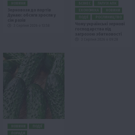
НОВИНИ
БІЗНЕС
ГАЛУЗІ АПК
Зерновози до портів
ЕКОНОМІКА
НОВИНИ
Дунаю: обсяги зросли у
ПОДІЇ
РОСЛИНИЦТВО
сім разів
Чому українські зернові
3 Серпня 2026 о 13:58
господарства під
загрозою збитковості
3 Серпня 2026 о 09:28
НОВИНИ
ПОДІЇ
ПОРАДИ