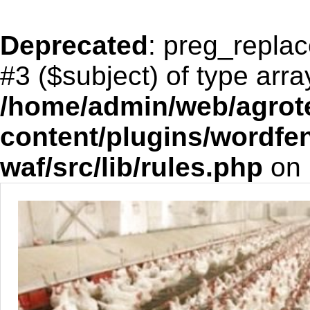
Deprecated
: preg_replac
#3 ($subject) of type arra
/home/admin/web/agrote
content/plugins/wordfe
waf/src/lib/rules.php
on 