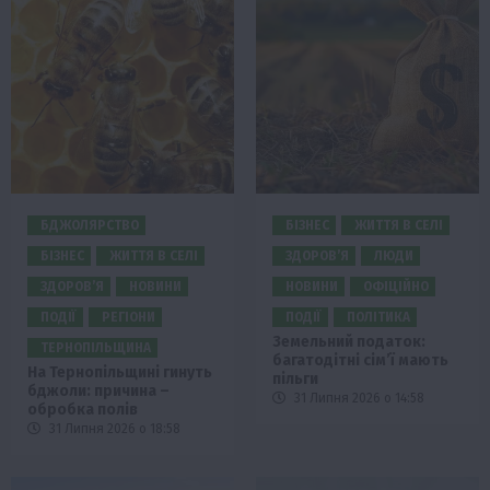
БДЖОЛЯРСТВО
БІЗНЕС
ЖИТТЯ В СЕЛІ
БІЗНЕС
ЖИТТЯ В СЕЛІ
ЗДОРОВ’Я
ЛЮДИ
ЗДОРОВ’Я
НОВИНИ
НОВИНИ
ОФІЦІЙНО
ПОДІЇ
РЕГІОНИ
ПОДІЇ
ПОЛІТИКА
Земельний податок:
ТЕРНОПІЛЬЩИНА
багатодітні сім’ї мають
На Тернопільщині гинуть
пільги
бджоли: причина –
31 Липня 2026 о 14:58
обробка полів
31 Липня 2026 о 18:58