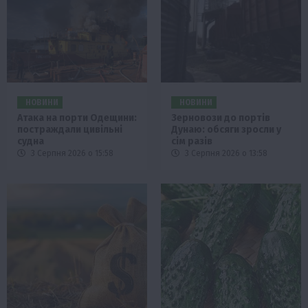
НОВИНИ
НОВИНИ
Атака на порти Одещини:
Зерновози до портів
постраждали цивільні
Дунаю: обсяги зросли у
судна
сім разів
3 Серпня 2026 о 15:58
3 Серпня 2026 о 13:58