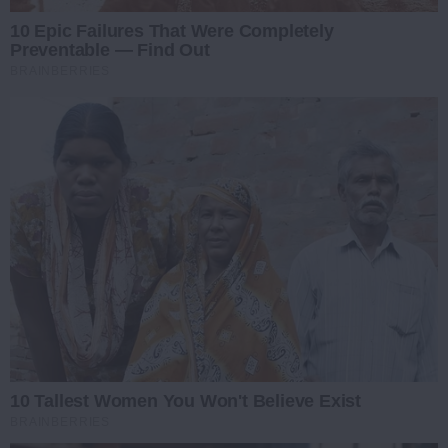
10 Epic Failures That Were Completely
Preventable — Find Out
BRAINBERRIES
10 Tallest Women You Won't Believe Exist
BRAINBERRIES