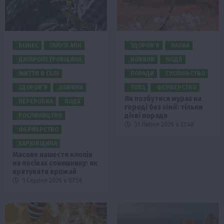
БІЗНЕС
ГАЛУЗІ АПК
ЗДОРОВ’Я
НАУКА
ДНІПРОПЕТРОВЩИНА
НОВИНИ
ПОДІЇ
ЖИТТЯ В СЕЛІ
ПОРАДИ
СУСПІЛЬСТВО
ЗДОРОВ’Я
НОВИНИ
ТОП1
ФЕРМЕРСТВО
Як позбутися мурах на
ПЕРЕРОБКА
ПОДІЇ
городі без хімії: тільки
дієві поради
РОСЛИНИЦТВО
31 Липня 2026 о 21:40
ФЕРМЕРСТВО
ХАРКІВЩИНА
Масове нашестя клопів
на посівах соняшнику: як
врятувати врожай
1 Серпня 2026 о 07:58