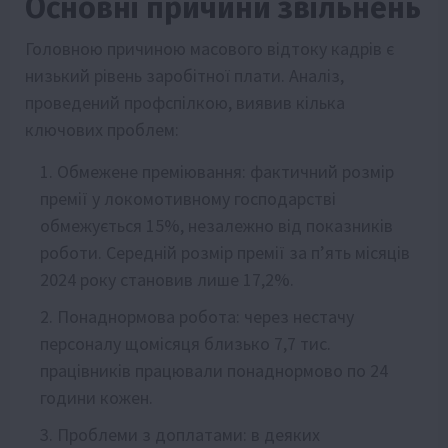
Основні причини звільнень
Головною причиною масового відтоку кадрів є
низький рівень заробітної плати. Аналіз,
проведений профспілкою, виявив кілька
ключових проблем:
Обмежене преміювання: фактичний розмір
премії у локомотивному господарстві
обмежується 15%, незалежно від показників
роботи. Середній розмір премії за п’ять місяців
2024 року становив лише 17,2%.
Понаднормова робота: через нестачу
персоналу щомісяця близько 7,7 тис.
працівників працювали понаднормово по 24
години кожен.
Проблеми з доплатами: в деяких