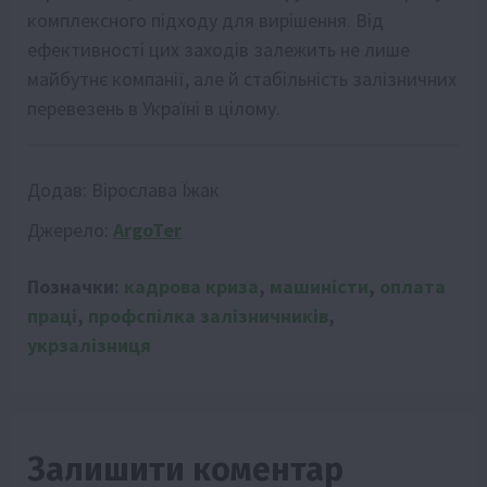
комплексного підходу для вирішення. Від
ефективності цих заходів залежить не лише
майбутнє компанії, але й стабільність залізничних
перевезень в Україні в цілому.
Додав:
Вірослава Їжак
Джерело:
ArgoTer
Позначки:
кадрова криза
,
машиністи
,
оплата
праці
,
профспілка залізничників
,
укрзалізниця
Залишити коментар