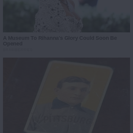
A Museum To Rihanna's Glory Could Soon Be
Opened
BRAINBERRIES