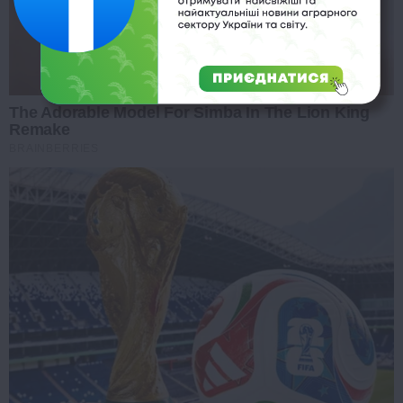
The Adorable Model For Simba In The Lion King
Remake
BRAINBERRIES