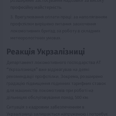
розширенні застосування надбавки за високу
професійну майстерність.
Врегулювання оплати праці: за наполяганням
профспілки вирішено питання заохочення
локомотивних бригад за роботу в складних
метеорологічних умовах.
Реакція Укрзалізниці
Департамент локомотивного господарства АТ
“Укрзалізниця” вже відреагував на деякі
рекомендації профспілки. Зокрема, розширено
градацію підвищення годинних тарифних ставок
для машиністів локомотивів при роботі на
дільницях обслуговування понад 500 км.
Ситуація з кадровим забезпеченням в
Укрзалізниці залишається напруженою і потребує