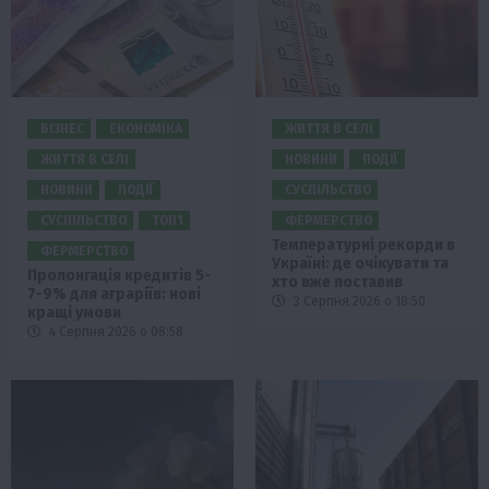
БІЗНЕС
ЕКОНОМІКА
ЖИТТЯ В СЕЛІ
ЖИТТЯ В СЕЛІ
НОВИНИ
ПОДІЇ
НОВИНИ
ПОДІЇ
СУСПІЛЬСТВО
СУСПІЛЬСТВО
ТОП1
ФЕРМЕРСТВО
Температурні рекорди в
ФЕРМЕРСТВО
Україні: де очікувати та
Пролонгація кредитів 5-
хто вже поставив
7-9% для аграріїв: нові
3 Серпня 2026 о 18:50
кращі умови
4 Серпня 2026 о 08:58