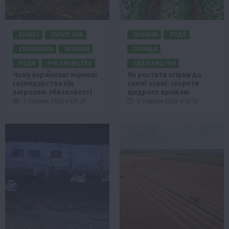
БІЗНЕС
ГАЛУЗІ АПК
НОВИНИ
ПОДІЇ
ЕКОНОМІКА
НОВИНИ
ПОРАДИ
ПОДІЇ
РОСЛИНИЦТВО
САДІВНИЦТВО
Чому українські зернові
Як ростити огірки до
господарства під
самої осені: секрети
загрозою збитковості
щедрого врожаю
3 Серпня 2026 о 09:28
2 Серпня 2026 о 12:13