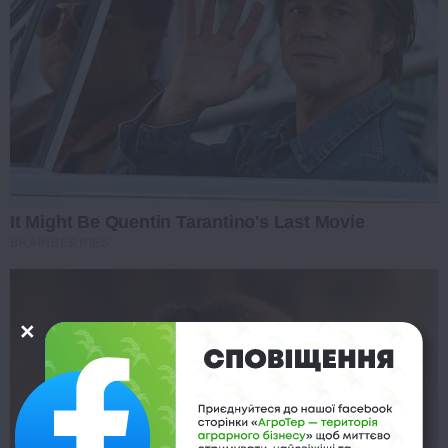
It Might Be Quentin Tarantino's Last Movie
BRAINBERRIES