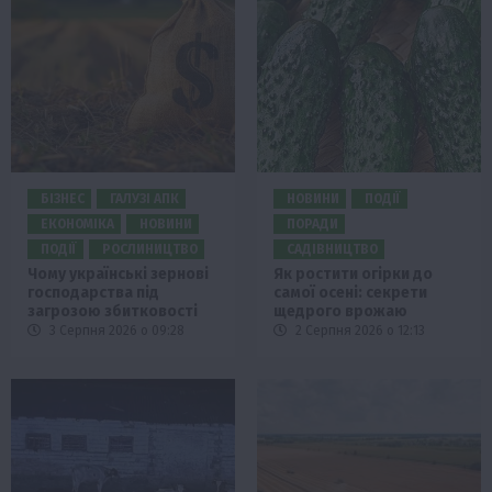
БІЗНЕС
ГАЛУЗІ АПК
НОВИНИ
ПОДІЇ
ЕКОНОМІКА
НОВИНИ
ПОРАДИ
ПОДІЇ
РОСЛИНИЦТВО
САДІВНИЦТВО
Чому українські зернові
Як ростити огірки до
господарства під
самої осені: секрети
загрозою збитковості
щедрого врожаю
3 Серпня 2026 о 09:28
2 Серпня 2026 о 12:13