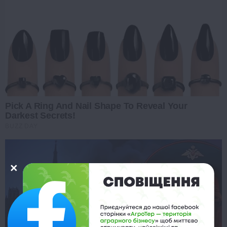
Pick A Ring And Nail Shape To Reveal Your
Darkest Secrets!
BUZZ DAY