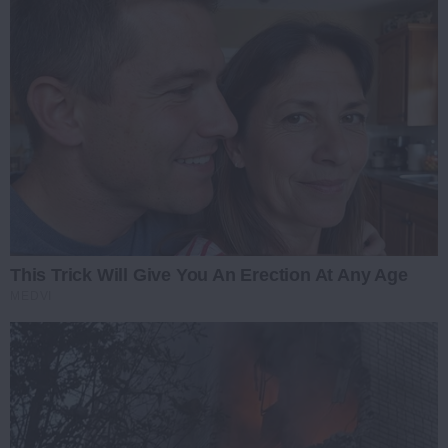
This Trick Will Give You An Erection At Any Age
MEDVI