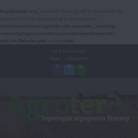
Deprecated
: preg_replace(): Passing null to parameter #3
($subject) of type array|string is deprecated in
/home/admin/web/agroter.com.ua/public_html/wp-
content/plugins/wordfence/vendor/wordfence/wf-
waf/src/lib/rules.php
on line
1896
Перейти
Сб. 8 Серпня 2026
до
Відео
Зображення
вмісту
Facebook
Twitter
Feed