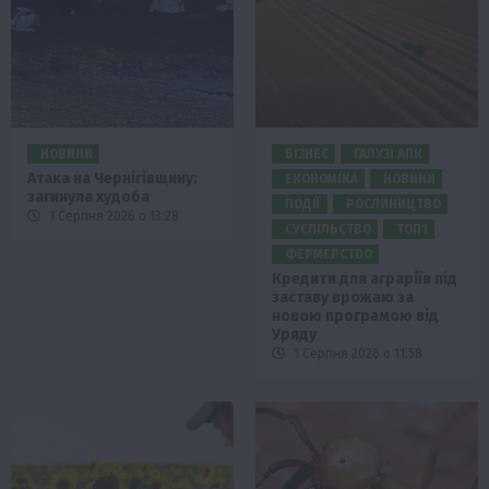
НОВИНИ
БІЗНЕС
ГАЛУЗІ АПК
Атака на Чернігівщину:
ЕКОНОМІКА
НОВИНИ
загинула худоба
ПОДІЇ
РОСЛИНИЦТВО
1 Серпня 2026 о 13:28
СУСПІЛЬСТВО
ТОП1
ФЕРМЕРСТВО
Кредити для аграріїв під
заставу врожаю за
новою програмою від
Уряду
1 Серпня 2026 о 11:58