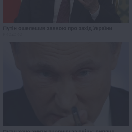
Путін ошелешив заявою про захід України
PROZORO
Путін хоче змити провину за війну: виплив