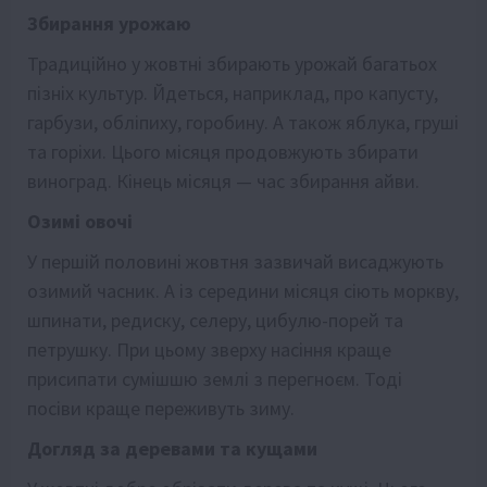
Збирання урожаю
Традиційно у жовтні збирають урожай багатьох
пізніх культур. Йдеться, наприклад, про капусту,
гарбузи, обліпиху, горобину. А також яблука, груші
та горіхи. Цього місяця продовжують збирати
виноград. Кінець місяця — час збирання айви.
Озимі овочі
У першій половині жовтня зазвичай висаджують
озимий часник. А із середини місяця сіють моркву,
шпинати, редиску, селеру, цибулю-порей та
петрушку. При цьому зверху насіння краще
присипати сумішшю землі з перегноєм. Тоді
посіви краще переживуть зиму.
Догляд за деревами та кущами