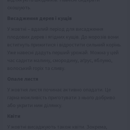
скошують.
Висадження дерев і кущів
У жовтні – вдалий період для висадження
плодових дерев і ягідних кущів. До морозів вони
встигнуть прижитися і відростити сильний корінь.
Уже навесні дадуть перший урожай. Можна у цей
час садити малину, смородину, аґрус, яблуню,
волоський горіх та сливу.
Опале листя
У жовтня листя починає активно опадати. Це
гарна можливість приготувати з нього добриво
або укрити ним ділянку.
Квіти
У жовтні висаджують також квіти. Зокрема,