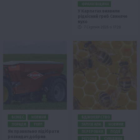
ФРАНКІВЩИНА
У Карпатах виявили
рідкісний гриб Свиняче
вухо
7 Серпня 2026 о 17:28
БІЗНЕС
НОВИНИ
БДЖОЛЯРСТВО
ПОРАДИ
ТОП1
ГАЛУЗІ АПК
НОВИНИ
Як правильно підібрати
ПЕРЕРОБКА
ПОДІЇ
розкидач добрив
РЕГІОНИ
СУМЩИНА