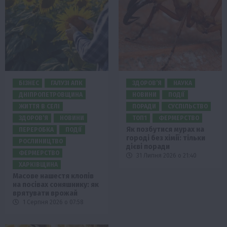
БІЗНЕС
ГАЛУЗІ АПК
ЗДОРОВ’Я
НАУКА
ДНІПРОПЕТРОВЩИНА
НОВИНИ
ПОДІЇ
ЖИТТЯ В СЕЛІ
ПОРАДИ
СУСПІЛЬСТВО
ЗДОРОВ’Я
НОВИНИ
ТОП1
ФЕРМЕРСТВО
Як позбутися мурах на
ПЕРЕРОБКА
ПОДІЇ
городі без хімії: тільки
РОСЛИНИЦТВО
дієві поради
ФЕРМЕРСТВО
31 Липня 2026 о 21:40
ХАРКІВЩИНА
Масове нашестя клопів
на посівах соняшнику: як
врятувати врожай
1 Серпня 2026 о 07:58