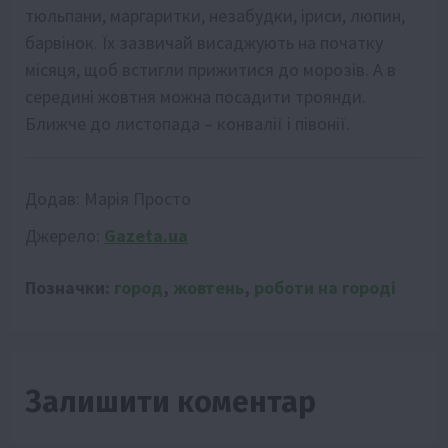
тюльпани, маргаритки, незабудки, іриси, люпин,
барвінок. Їх зазвичай висаджують на початку
місяця, щоб встигли прижитися до морозів. А в
середині жовтня можна посадити троянди.
Ближче до листопада – конвалії і півонії.
Додав:
Марія Просто
Джерело:
Gazeta.ua
Позначки:
город
,
жовтень
,
роботи на городі
Залишити коментар