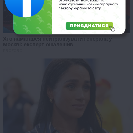
Хто намагався нейтралізувати генерала у
Москві: експерт ошалешив
PROZORO