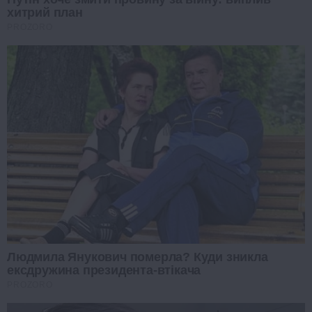
хитрий план
PROZORO
Людмила Янукович померла? Куди зникла
ексдружина президента-втікача
PROZORO