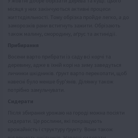
У жовтні добре обрізати дерева та кущі. Цього
місяця у них закінчуються активні процеси
життєдіяльності. Тому обрізка пройде легко, а до
заморозків рани встигнуть зажити. Обрізають
також малину, смородину, аґрус та актинідії.
Прибирання
Восени варто прибрати із саду всі корчі та
деревину, адже в їхній корі на зиму заведуться
личинки шкідників. ґрунт варто перекопати, щоб
навесні було менше бур’янів. Ділянку також
потрібно замульчувати.
Сидерати
Після збирання урожаю на городі можна посіяти
сидерати. Це рослини, які покращують
врожайність і структуру ґрунту. Вони також
відлякують шкідників. Навесні сидерати