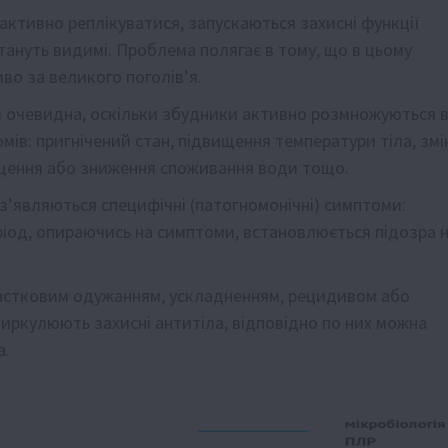
 активно реплікуватися, запускаються захисні функції
стануть видимі. Проблема полягає в тому, що в цьому
иво за великого поголів’я.
ш очевидна, оскільки збудники активно розмножуються 
мів: пригнічений стан, підвищення температури тіла, змі
вищення або зниження споживання води тощо.
з’являються специфічні (патогномонічні) симптоми:
еріод, опираючись на симптоми, встановлюється підозра 
астковим одужанням, ускладненням, рецидивом або
циркулюють захисні антитіла, відповідно по них можна
а.