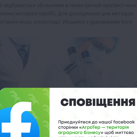
ції відбувається збільшення в геометричній прогресії мал
чному матеріалі (пробі). Для дослідження цим методом
огідних місць локалізації збудника з урахуванням його