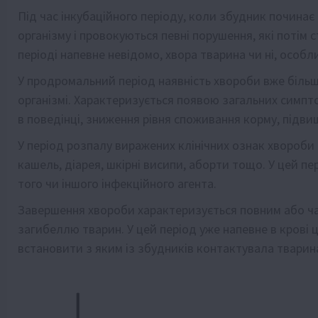
Під час інкубаційного періоду, коли збудник починає
організму і провокуються певні порушення, які потім 
періоді напевне невідомо, хвора тварина чи ні, особл
У продромальний період наявність хвороби вже біль
організмі. Характеризується появою загальних симпто
в поведінці, зниження рівня споживання корму, під
У період розпалу виражених клінічних ознак хвороби 
кашель, діарея, шкірні висипи, аборти тощо. У цей п
того чи іншого інфекційного агента.
Завершення хвороби характеризується повним або ч
загибеллю тварин. У цей період уже напевне в крові 
встановити з яким із збудників контактувала тварин