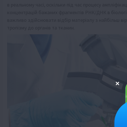
в реальному часі, оскільки під час процесу ампліфіка
концентрацій бажаних фрагментів РНК/ДНК в біологі
важливо здійснювати відбір матеріалу з найбільш вір
тропізму до органів та тканин.