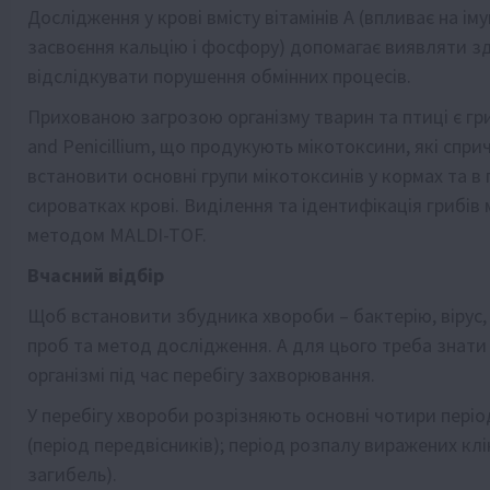
Дослідження у крові вмісту вітамінів А (впливає на ім
засвоєння кальцію і фосфору) допомагає виявляти з
відслідкувати порушення обмінних процесів.
Прихованою загрозою організму тварин та птиці є гриб
and Penicillium, що продукують мікотоксини, які сп
встановити основні групи мікотоксинів у кормах та в 
сироватках крові. Виділення та ідентифікація грибі
методом MALDI-TOF.
Вчасний відбір
Щоб встановити збудника хвороби – бактерію, вірус,
проб та метод дослідження. А для цього треба знати
організмі під час перебігу захворювання.
У перебігу хвороби розрізняють основні чотири пері
(період передвісників); період розпалу виражених к
загибель).