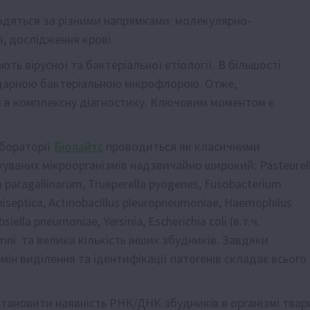
одяться за різними напрямками: молекулярно-
я, дослідження крові.
ть вірусної та бактеріальної етіології. В більшості
ндарною бактеріальною мікрофлорою. Отже,
и в комплексну діагностику. Ключовим моментом є
абораторії
Біолайтс
проводиться як класичними
уваних мікроорганізмів надзвичайно широкий: Pasteurel
m paragallinarum, Trueperella pyogenes, Fusobacterium
hiseptica, Actinobacillus pleuropneumoniae, Haemophilus
iella pneumoniae, Yersinia, Escherichia coli (в.т.ч.
mni та велика кількість інших збудників. Завдяки
н виділення та ідентифікації патогенів складає всього
тановити наявність РНК/ДНК збудників в організмі твар