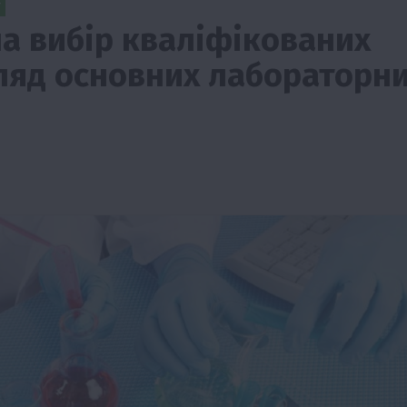
а вибір кваліфікованих
гляд основних лабораторн
ії
Бізнес
Новини
Офіційно
Події
Суспільство
во
ТОП1
Фермерство
жаю за
Оренда садової ділянки: як усе оформити
легально та без проблем
5 Серпня 2026 о 20:14