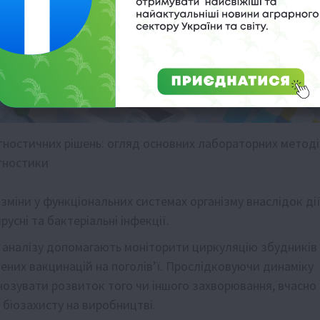
гностичних рішень: огляд основних лабораторних методі
гностики
зміни у функціональних системах організму внаслідок ді
русні та бактеріальні інфекції.
 аналізу допомагають моніторити циркуляцію збудників
ених вакцинацій на поголів’ї. Прослідковуючи динаміку
гнозувати розвиток того чи іншого захворювання, вчасно
 біозахисту на виробництві.