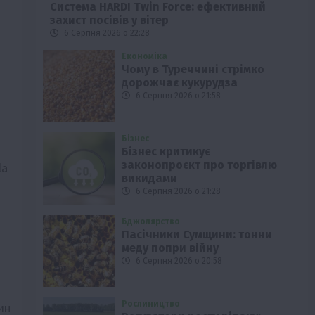
Система HARDI Twin Force: ефективний
захист посівів у вітер
6 Серпня 2026 о 22:28
Економіка
Чому в Туреччині стрімко
дорожчає кукурудза
6 Серпня 2026 о 21:58
Бізнес
Бізнес критикує
законопроєкт про торгівлю
la
викидами
6 Серпня 2026 о 21:28
Бджолярство
Пасічники Сумщини: тонни
меду попри війну
6 Серпня 2026 о 20:58
Рослиництво
ин