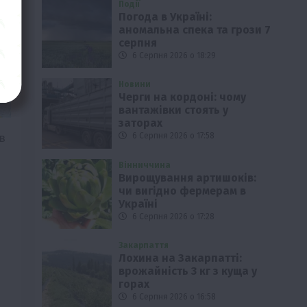
Події
Погода в Україні:
аномальна спека та грози 7
серпня
6 Серпня 2026 о 18:29
Новини
Черги на кордоні: чому
вантажівки стоять у
заторах
в
6 Серпня 2026 о 17:58
Вінниччина
Вирощування артишоків:
чи вигідно фермерам в
ї
Україні
6 Серпня 2026 о 17:28
Закарпаття
Лохина на Закарпатті:
врожайність 3 кг з куща у
горах
6 Серпня 2026 о 16:58