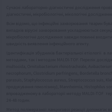
Сучасні лабораторно-діагностичні дослідження пров
діагностичні, мікробіологічні, мікологічні дослідженн
Всім відомо, що інфекційні захворювання тварин буваю
випадків вірусні захворювання ускладнюються секу
мікробіологічні дослідження завжди повинні входит
швидкість виявлення інфекційного агенту.
Ідентифікація збудників бактеріальної етіології в л
методами, так і методом MALDI-TOF. Перелік дослідж
multocida, Ornitobacterium rhinotracheale, Avibacteriu
necrophorum, Clostridium perfringens, Bordetella bronc
parasuis, Staphylococcus aureus, Streptococcus suis, Klebs
продукування гемолізину), Mannheimia, Histophilus so
впровадженому в лабораторії методу MALDI-TOF термі
24-48 годин.
Метод полімеразної ланцюгової реакції допомагає вс