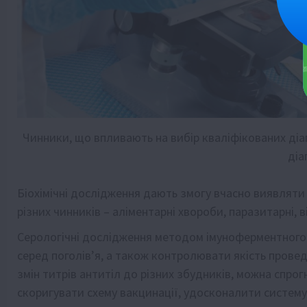
Чинники, що впливають на вибір кваліфікованих діа
діа
Біохімічні дослідження дають змогу вчасно виявляти 
різних чинників – аліментарні хвороби, паразитарні, ві
Серологічні дослідження методом імуноферментного
серед поголів’я, а також контролювати якість провед
змін титрів антитіл до різних збудників, можна спро
скоригувати схему вакцинації, удосконалити систему