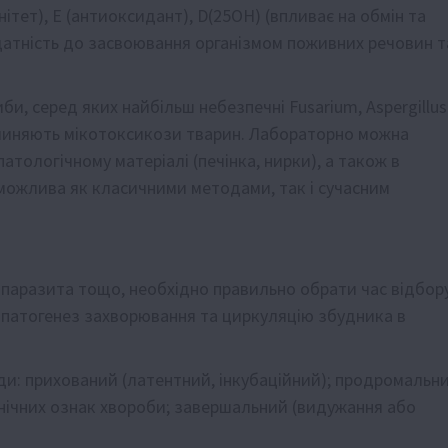
унітет), Е (антиоксидант), D(25ОН) (впливає на обмін та
датність до засвоювання організмом поживних речовин т
и, серед яких найбільш небезпечні Fusarium, Aspergillus
ричиняють мікотоксикози тварин. Лабораторно можна
патологічному матеріалі (печінка, нирки), а також в
в можлива як класичними методами, так і сучасним
 паразита тощо, необхідно правильно обрати час відбор
 патогенез захворювання та циркуляцію збудника в
оди: прихований (латентний, інкубаційний); продромальн
лінічних ознак хвороби; завершальний (видужання або