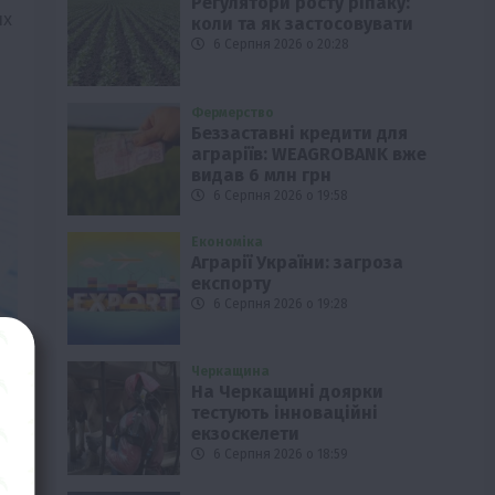
Регулятори росту ріпаку:
их
коли та як застосовувати
6 Серпня 2026 о 20:28
Фермерство
Беззаставні кредити для
аграріїв: WEAGROBANK вже
видав 6 млн грн
6 Серпня 2026 о 19:58
Економіка
Аграрії України: загроза
експорту
6 Серпня 2026 о 19:28
Черкащина
На Черкащині доярки
тестують інноваційні
екзоскелети
6 Серпня 2026 о 18:59