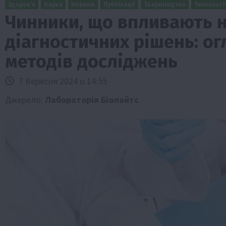
Здоров’я
Наука
Новини
Публікації
Твариництво
Технології
Чинники, що впливають н
діагностичних рішень: о
методів досліджень
7 Вересня 2024 о 14:55
Джерело:
Лабораторія Біолайтс
Бізнес
Галузі АПК
Економіка
Новини
Под
Рослиництво
Суспільство
ТОП1
Фермерст
Кредити для аграріїв під заставу вро
новою програмою від Уряду
1 Серпня 2026 о 11:58