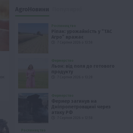
AgroНовини
Популярні
Рослиництво
Ріпак: урожайність у “ТАС
Агро” вражає
7 Серпня 2026 о 13:58
Фермерство
Льон: від поля до готового
продукту
ок
7 Серпня 2026 о 13:28
Фермерство
Фермер загинув на
Дніпропетровщині через
атаку РФ
7 Серпня 2026 о 12:58
Рослиництво