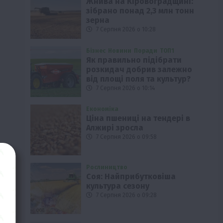
Жнива на Кіровоградщині:
зібрано понад 2,3 млн тонн
зерна
7 Серпня 2026 о 10:28
Бізнес
Новини
Поради
ТОП1
Як правильно підібрати
розкидач добрив залежно
від площі поля та культур?
7 Серпня 2026 о 10:14
Економіка
Ціна пшениці на тендері в
Алжирі зросла
7 Серпня 2026 о 09:58
Рослиництво
Соя: Найприбутковіша
культура сезону
7 Серпня 2026 о 09:28