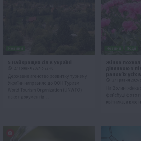
Новини
Новини
Події
5 найкращих сіл в Україні
Жінка похвал
ділянкою з пі
27 Травня 2024 о 22:40
ини
Події
ранок їх усіх
Державне агенство розвитку туризму
Бізнес
Новини
Поради
ТОП1
27 Травня 2024 
України направило до ООН Туризм
На Волині жінка 
World Tourism Organization (UNWTO)
 аграріїв:
Як правильно підібрати розкидач до
фейсбуці фото пі
пакет документів…
залежно від площі поля та культур?
квітника, а вже
7 Серпня 2026 о 10:14