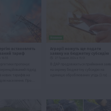
Новини
ергію встановлять
Аграрії можуть ще подати
ваний тариф
заявку на бюджетну субсидію
 16:55
27 Травня 2024 о 15:51
ергетики пропонує
В ДАР продовжиться приймання заяв
еренційований підхід
на окрему бюджетну субсидію на
і нових тарифів на
одиницю оброблюваних угідь (1 га)…
 для населення. Про…