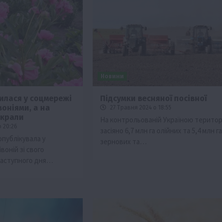
Новини
илася у соцмережі
Підсумки весняної посівної
воніями, а на
27 Травня 2024 о 18:55
Бізнес
Новини
Офіційно
Події
Суспільство
 вкрали
На контрольованій Україною територ
ТОП1
Фермерство
о 20:26
засіяно 6,7 млн га олійних та 5,4 млн га
опублікувала у
зернових та…
брив
Оренда садової ділянки: як усе оформити
воній зі свого
легально та без проблем
 наступного дня…
5 Серпня 2026 о 20:14