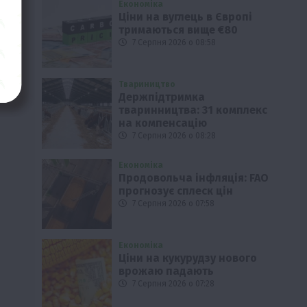
Економіка
Ціни на вуглець в Європі
тримаються вище €80
7 Серпня 2026 о 08:58
Твариництво
Держпідтримка
тваринництва: 31 комплекс
на компенсацію
7 Серпня 2026 о 08:28
Економіка
Продовольча інфляція: FAO
прогнозує сплеск цін
7 Серпня 2026 о 07:58
Економіка
Ціни на кукурудзу нового
врожаю падають
7 Серпня 2026 о 07:28