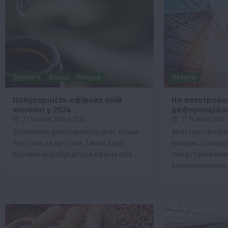
Здоров’я
Наука
Новини
Новини
Популярність ефірних олій
На електроен
коноплі у 2024
диференційо
27 Травня 2024 о 17:22
27 Травня 2024 о
З конопель виготовляються не тільки
Міністерство ен
текстиль та мотузки. Також з цієї
використати диф
рослини видобувається ефірна олія….
при встановленн
електроенергію