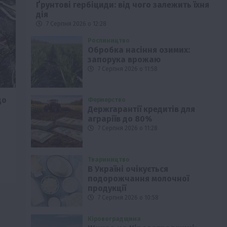
Ґрунтові гербіциди: від чого залежить їхня
дія
7 Серпня 2026 о 12:28
Рослиництво
Обробка насіння озимих:
запорука врожаю
7 Серпня 2026 о 11:58
до
Фермерство
Держгарантії кредитів для
аграріїв до 80%
7 Серпня 2026 о 11:28
Твариництво
В Україні очікується
подорожчання молочної
продукції
7 Серпня 2026 о 10:58
Кіровоградщина