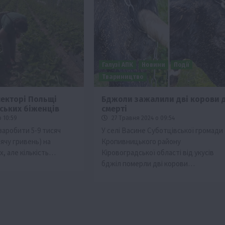
Галузі АПК
Новини
Події
Твариництво
секторі Польщі
Бджоли зажалили дві корови 
ських біженців
смерті
 10:59
27 Травня 2024 о 09:54
заробити 5-9 тисяч
У селі Васине Суботцівської громади
сячу гривень) на
Кропивницького району
х, але кількість…
Кіровоградської області від укусів
бджіл померли дві корови…