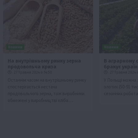
Новини
Новини
На внутрішньому ринку зерна
В аграрному 
продовольча криза
бракує україн
27 Травня 2024 о 14:50
27 Травня 2024 о
Останнім часом на внутрішньому ринку
У Польщі можна 
спостерігається нестача
злотих (50-91 ти
продовольчого зерна, тож виробники
сезонних робота
обмежені у виробництві хліба….