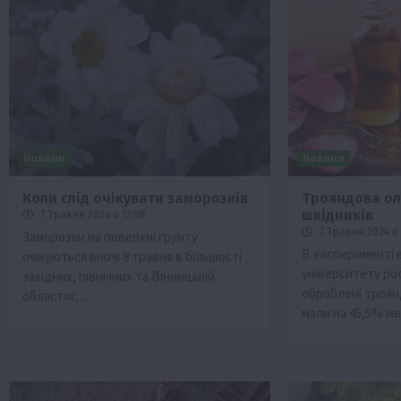
Новини
Новини
Коли слід очікувати заморозків
Трояндова олі
шкідників
7 Травня 2024 о 17:08
7 Травня 2024 о 
Заморозки на поверхні ґрунту
В експерименті 
очікуються вночі 8 травня в більшості
університету ро
західних, північних та Вінницькій
оброблені троян
областях,…
мали на 45,5% 