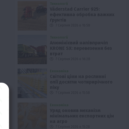
Технології
Väderstad Carrier 925:
ефективна обробка важких
ґрунтів
7 Серпня 2026 о 16:58
Технології
Алюмінієвий напівпричіп
KRONE SX: перевезення без
втрат
7 Серпня 2026 о 16:28
Економіка
Світові ціни на рослинні
олії досягли чотирирічного
піку
7 Серпня 2026 о 15:58
Економіка
Уряд оновив механізм
мінімальних експортних цін
на агро
7 Серпня 2026 о 15:28