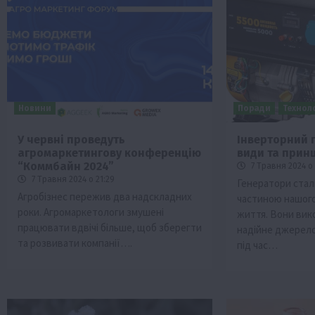
Новини
Поради
Техноло
У червні проведуть
Інверторний 
агромаркетингову конференцію
види та прин
Бізнес
Економіка
Життя в селі
Новини
“Коммбайн 2024”
7 Травня 2024 о 
Суспільство
ТОП1
Фермерство
7 Травня 2024 о 21:29
Генератори ста
Агробізнес пережив два надскладних
частиною нашог
Пролонгація кредитів 5-7-9% для агра
роки. Агромаркетологи змушені
життя. Вони вик
нові кращі умови
працювати вдвічі більше, щоб зберегти
надійне джерел
4 Серпня 2026 о 08:58
та розвивати компанії….
під час…