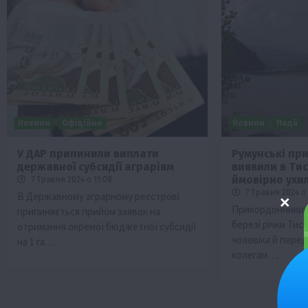
Новини
Офіційно
Новини
Події
У ДАР припинили виплати
Румунські пр
державної субсидії аграріям
виявили в Тис
ймовірно ухи
7 Травня 2024 о 11:08
7 Травня 2024 о 
В Державному аграрному реєстрові
Прикордонники Р
припиняється прийом заявок на
березі річки Тис
отримання окремої бюджетної субсидії
чоловіка й перед
на 1 га…
колегам….