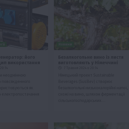
гії
Новини
генератор: його
Безалкогольне вино із листя
цип використання
виготовляють у Німеччині
Події
20:14
7 Травня 2024 о 20:14
Бізнес
Новини
Поради
ТОП1
ли неодмінною
Німецький проект Sustainable
о повсякденного
Beverages (SusBev) створює
ріїв:
Як правильно підібрати розкидач добрив
ористовуються як
безалкогольні низькокалорійні напої,
залежно від площі поля та культур?
о електропостачання
схожі на вино, шляхом ферментації
7 Серпня 2026 о 10:14
сільськогосподарських…