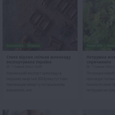
Економіка
Новини
Галузі АПК
Нов
Стало відомо скільки шоколаду
Петрушка жов
експортувала Україна
спричинило
7 Травня 2024 о 14:08
7 Травня 2024 о 
Український експорт шоколаду в
Петрушка невиба
першому кварталі 2024 року суттєво
при недостатньо
перевищив імпорт у натуральному
показати свою п
вираженні, але…
петрушка на гр