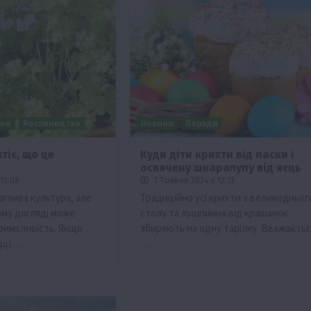
ини
Рослиництво
Новини
Поради
тіє, що це
Куди діти крихти від паски і
освячену шкаралупу від яєць
13:08
7 Травня 2024 о 12:13
глива культура, але
Традиційно усі крихти з великодньог
му догляді може
столу та лушпиння від крашанок
римхливість. Якщо
збирають на одну тарілку. Вважаєтьс
ядці…
…