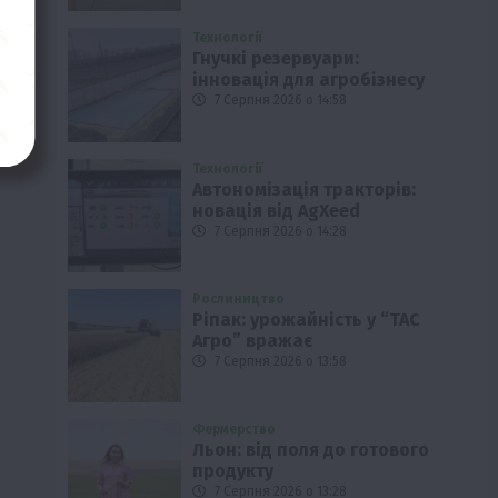
Технології
Гнучкі резервуари:
інновація для агробізнесу
7 Серпня 2026 о 14:58
Технології
Автономізація тракторів:
новація від AgXeed
7 Серпня 2026 о 14:28
Рослиництво
Ріпак: урожайність у “ТАС
Агро” вражає
7 Серпня 2026 о 13:58
Фермерство
Льон: від поля до готового
продукту
7 Серпня 2026 о 13:28