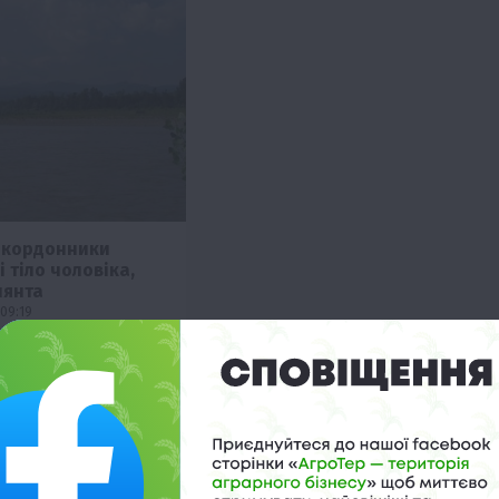
икордонники
і тіло чоловіка,
лянта
09:19
умунії виявили на
и тіло потонулого
али його українським