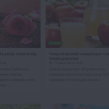
Новини
я рятує томати від
Чому яблучний концентрат ст
таким дорогим
15:45
7 Травня 2024 о 14:09
вчених Токійського
Ціна на концентрат яблучного соку
слини томатів,
середньої кислотності зросла на 22,
довою ефірною олією,
порівняно з попереднім роком і…
менше…