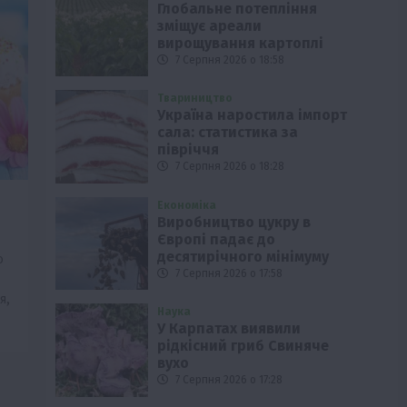
Глобальне потепління
зміщує ареали
вирощування картоплі
7 Серпня 2026 о 18:58
Твариництво
Україна наростила імпорт
сала: статистика за
півріччя
7 Серпня 2026 о 18:28
Економіка
Виробництво цукру в
Європі падає до
десятирічного мінімуму
о
7 Серпня 2026 о 17:58
я,
Наука
У Карпатах виявили
рідкісний гриб Свиняче
вухо
7 Серпня 2026 о 17:28