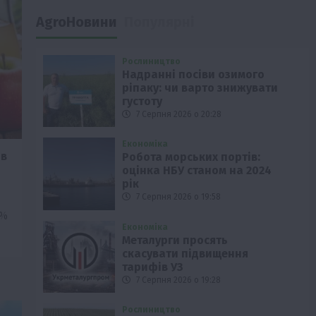
AgroНовини
Популярні
Рослиництво
Надранні посіви озимого
ріпаку: чи варто знижувати
густоту
7 Серпня 2026 о 20:28
Економіка
ав
Робота морських портів:
оцінка НБУ станом на 2024
рік
7 Серпня 2026 о 19:58
5%
Економіка
Металурги просять
скасувати підвищення
тарифів УЗ
7 Серпня 2026 о 19:28
Рослиництво