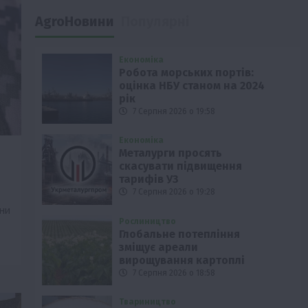
AgroНовини
Популярні
Економіка
Робота морських портів:
оцінка НБУ станом на 2024
рік
7 Серпня 2026 о 19:58
Економіка
Металурги просять
скасувати підвищення
тарифів УЗ
7 Серпня 2026 о 19:28
іни
Рослиництво
Глобальне потепління
зміщує ареали
вирощування картоплі
7 Серпня 2026 о 18:58
Твариництво