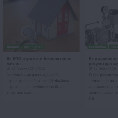
Новини
Суспільство
Економіка
Нов
Як ВПО отримати безкоштовне
Як правильно
житло
регулятор газ
20 Травня 2024 о 12:52
20 Травня 2024 о
За офіційними даними, в Україні
Газові регулято
зареєстровано близько 4,9 мільйона
компонентами в 
внутрішньо переміщених осіб, які
сільського госпо
втратили свої…
промисловості т
від…