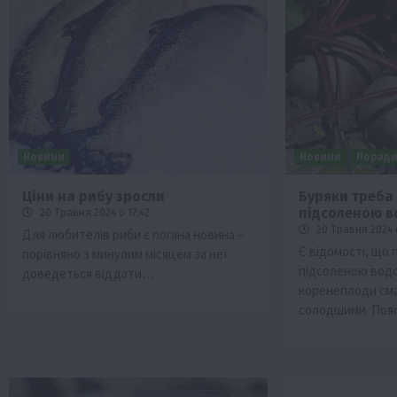
Новини
Новини
Порад
Ціни на рибу зросли
Буряки треба
підсоленою 
20 Травня 2024 о 17:42
20 Травня 2024 
Для любителів риби є погана новина –
Є відомості, що 
порівняно з минулим місяцем за неї
підсоленою вод
доведеться віддати…
коренеплоди см
солодшими. Поя