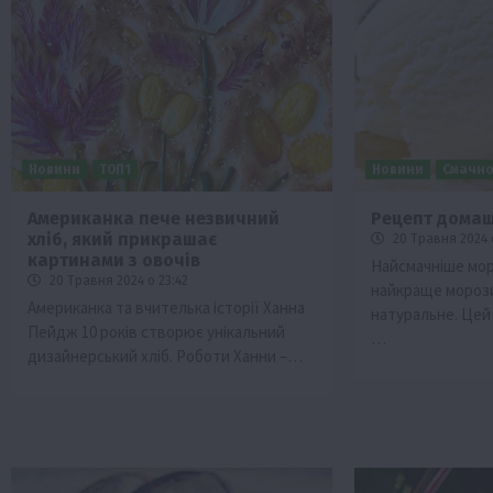
Новини
ТОП1
Новини
Смачно
Американка пече незвичний
Рецепт дома
хліб, який прикрашає
20 Травня 2024 о
Бізнес
Економіка
Життя в селі
Новини
картинами з овочів
Найсмачніше мор
Суспільство
ТОП1
Фермерство
20 Травня 2024 о 23:42
найкраще мороз
Американка та вчителька історії Ханна
натуральне. Цей
Пролонгація кредитів 5-7-9% для агра
Пейдж 10 років створює унікальний
нові кращі умови
…
дизайнерський хліб. Роботи Ханни –…
4 Серпня 2026 о 08:58