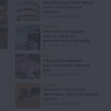
Україна наростила імпорт
сала: статистика за
півріччя
7 Серпня 2026 о 18:28
Економіка
Виробництво цукру в
Європі падає до
десятирічного мінімуму
7 Серпня 2026 о 17:58
Наука
У Карпатах виявили
рідкісний гриб Свиняче
вухо
7 Серпня 2026 о 17:28
Технології
Väderstad Carrier 925:
ефективна обробка важких
ґрунтів
7 Серпня 2026 о 16:58