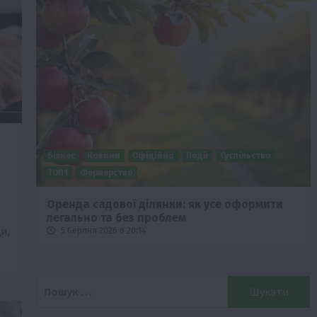
Бізнес
Новини
Офіційно
Події
Суспільство
ТОП1
Фермерство
о
Оренда садової ділянки: як усе оформити
легально та без проблем
ди,
5 Серпня 2026 о 20:14
Пошук: