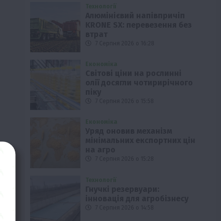
Технології
Алюмінієвий напівпричіп
KRONE SX: перевезення без
втрат
7 Серпня 2026 о 16:28
Економіка
Світові ціни на рослинні
олії досягли чотирирічного
піку
7 Серпня 2026 о 15:58
Економіка
Уряд оновив механізм
мінімальних експортних цін
на агро
7 Серпня 2026 о 15:28
Технології
Гнучкі резервуари:
інновація для агробізнесу
7 Серпня 2026 о 14:58