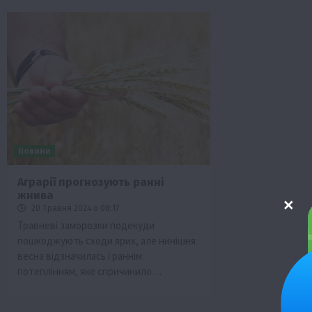
Новини
Аграрії прогнозують ранні
жнива
20 Травня 2024 о 08:17
Травневі заморозки подекуди
пошкоджують сходи ярих, але нинішня
весна відзначилась і раннім
потеплінням, яке спричинило…