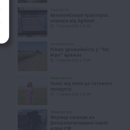
Технології
Автономізація тракторів:
новація від AgXeed
7 Серпня 2026 о 14:28
Рослиництво
Ріпак: урожайність у “ТАС
Агро” вражає
7 Серпня 2026 о 13:58
Фермерство
Льон: від поля до готового
продукту
7 Серпня 2026 о 13:28
Фермерство
Фермер загинув на
Дніпропетровщині через
атаку РФ