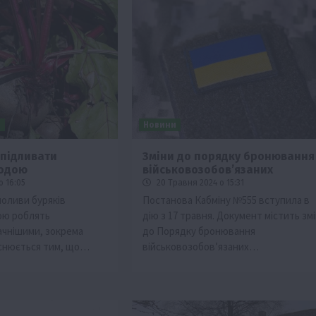
и
Новини
 підливати
Зміни до порядку бронювання
водою
військовозобовʼязаних
о 16:05
20 Травня 2024 о 15:31
поливи буряків
Постанова Кабміну №555 вступила в
ою роблять
дію з 17 травня. Документ містить зм
ачнішими, зокрема
до Порядку бронювання
снюється тим, що…
військовозобов’язаних…