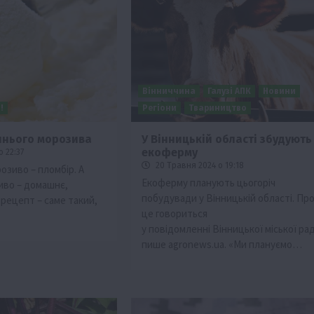
Вінниччина
Галузі АПК
Новини
!
Регіони
Твариництво
шнього морозива
У Вінницькій області збудують
екоферму
 22:37
Події
20 Травня 2024 о 19:18
озиво – пломбір. А
Бізнес
Новини
Поради
ТОП1
Екоферму планують цьогоріч
иво – домашнє,
побудувади у Вінницькій області. Пр
 рецепт – саме такий,
ріїв:
Як правильно підібрати розкидач добрив
це говориться
залежно від площі поля та культур?
у повідомленні Вінницької міської ра
7 Серпня 2026 о 10:14
пише agronews.ua. «Ми плануємо…