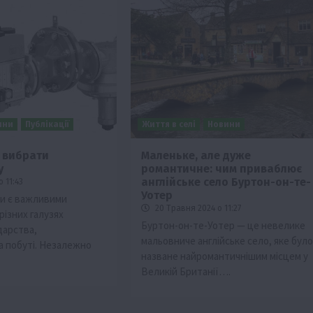
ини
Публікації
Життя в селі
Новини
 вибрати
Маленьке, але дуже
у
романтичне: чим приваблює
англійське село Буртон-он-те-
 11:43
Уотер
ри є важливими
20 Травня 2024 о 11:27
різних галузях
Буртон-он-те-Уотер — це невелике
дарства,
мальовниче англійське село, яке було
а побуті. Незалежно
назване найромантичнішим місцем у
Великій Британії….