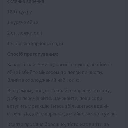
склянка варення
180 г цукру
1 куряче яйце
2 ст. ложки олії
1 ч. ложка харчової соди
Спосіб приготування:
Заваріть чай. У миску насипте цукор, розбийте
яйце і збийте міксером до появи пишноти.
Влийте охолоджений чай і олію.
В окремому посуді з’єднайте варення та соду,
добре перемішайте. Зачекайте, поки сода
вступить у реакцію і маса збільшиться вдвічі-
втричі. Додайте варення до чайно-яєчної суміші.
Всипте просіяне борошно, тісто має вийти за