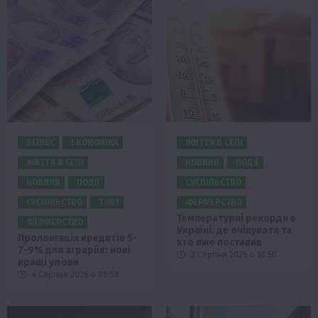
БІЗНЕС
ЕКОНОМІКА
ЖИТТЯ В СЕЛІ
ЖИТТЯ В СЕЛІ
НОВИНИ
ПОДІЇ
НОВИНИ
ПОДІЇ
СУСПІЛЬСТВО
СУСПІЛЬСТВО
ТОП1
ФЕРМЕРСТВО
Температурні рекорди в
ФЕРМЕРСТВО
Україні: де очікувати та
Пролонгація кредитів 5-
хто вже поставив
7-9% для аграріїв: нові
3 Серпня 2026 о 18:50
кращі умови
4 Серпня 2026 о 08:58