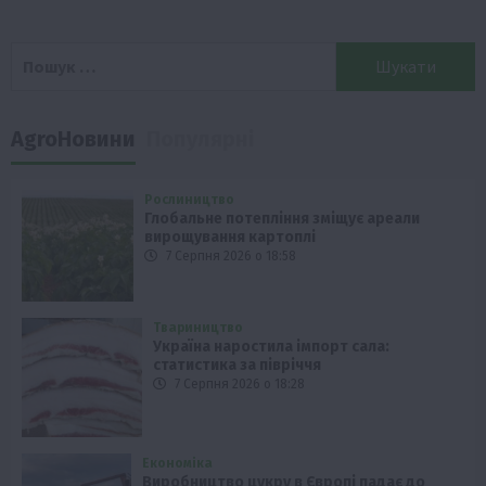
Пошук:
AgroНовини
Популярні
Рослиництво
Глобальне потепління зміщує ареали
вирощування картоплі
7 Серпня 2026 о 18:58
Твариництво
Україна наростила імпорт сала:
статистика за півріччя
7 Серпня 2026 о 18:28
Економіка
Виробництво цукру в Європі падає до