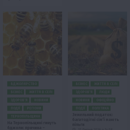
БДЖОЛЯРСТВО
БІЗНЕС
ЖИТТЯ В СЕЛІ
БІЗНЕС
ЖИТТЯ В СЕЛІ
ЗДОРОВ’Я
ЛЮДИ
ЗДОРОВ’Я
НОВИНИ
НОВИНИ
ОФІЦІЙНО
ПОДІЇ
РЕГІОНИ
ПОДІЇ
ПОЛІТИКА
Земельний податок:
ТЕРНОПІЛЬЩИНА
багатодітні сім’ї мають
На Тернопільщині гинуть
пільги
бджоли: причина –
31 Липня 2026 о 14:58