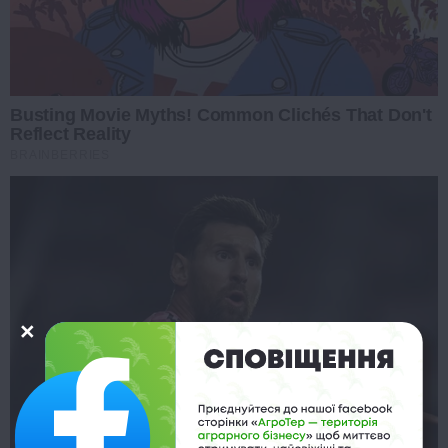
Busting Movie Myths! Common Clichés That Don't
Reflect Reality
BRAINBERRIES