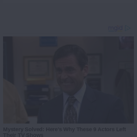
Mystery Solved: Here's Why These 9 Actors Left
Their TV Shows