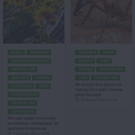
БІЗНЕС
ГАЛУЗІ АПК
ЗДОРОВ’Я
НАУКА
ДНІПРОПЕТРОВЩИНА
НОВИНИ
ПОДІЇ
ЖИТТЯ В СЕЛІ
ПОРАДИ
СУСПІЛЬСТВО
ЗДОРОВ’Я
НОВИНИ
ТОП1
ФЕРМЕРСТВО
Як позбутися мурах на
ПЕРЕРОБКА
ПОДІЇ
городі без хімії: тільки
дієві поради
РОСЛИНИЦТВО
31 Липня 2026 о 21:40
ФЕРМЕРСТВО
ХАРКІВЩИНА
Масове нашестя клопів
на посівах соняшнику: як
врятувати врожай
1 Серпня 2026 о 07:58