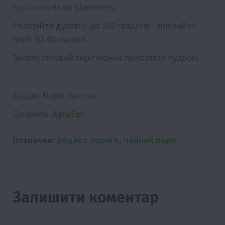
густотою як на Шарлотку.
Розігрійте духовку до 180 градусів і випікайте
пиріг 30-40 хвилин.
Зверху готовий пиріг можна присипати пудрою.
Додав:
Марія Просто
Джерело:
AgroTer
Позначки:
рецепт пирога
,
чайний пиріг
Залишити коментар