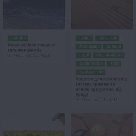
НОВИНИ
БІЗНЕС
ГАЛУЗІ АПК
Атака на Чернігівщину:
ЕКОНОМІКА
НОВИНИ
загинула худоба
ПОДІЇ
РОСЛИНИЦТВО
1 Серпня 2026 о 13:28
СУСПІЛЬСТВО
ТОП1
ФЕРМЕРСТВО
Кредити для аграріїв під
заставу врожаю за
новою програмою від
Уряду
1 Серпня 2026 о 11:58