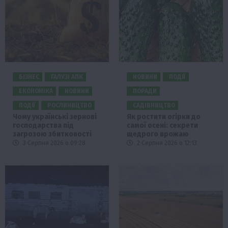
БІЗНЕС
ГАЛУЗІ АПК
НОВИНИ
ПОДІЇ
ЕКОНОМІКА
НОВИНИ
ПОРАДИ
ПОДІЇ
РОСЛИНИЦТВО
САДІВНИЦТВО
Чому українські зернові
Як ростити огірки до
господарства під
самої осені: секрети
загрозою збитковості
щедрого врожаю
3 Серпня 2026 о 09:28
2 Серпня 2026 о 12:13