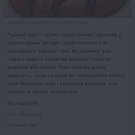
xr:d:DAFb0RnZ6kA:203,j:210197993,t:23030520
Чайний пиріг – дуже незвичайний і простий у
приготуванні десерт, який готується зі
звичайного чорного чаю. Як начинку для
такого пирога зазвичай використовують
варення або горіхи. Така випічка дуже
виручить, коли на кухні не залишилося нічого
крім борошна, чаю і залишків варення, але
хочеться чогось солодкого.
Інгредієнти:
300 г борошна
склянка чаю