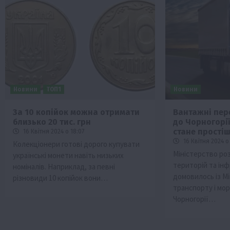
Новини
ТОП1
Новини
За 10 копійок можна отримати
Вантажні пер
близько 20 тис. грн
до Чорногорі
стане прості
16 Квітня 2024 о 18:07
16 Квітня 2024 о
Колекціонери готові дорого купувати
Міністерство ро
українські монети навіть низьких
територій та ін
номіналів. Наприклад, за певні
домовилось із М
різновиди 10 копійок вони…
транспорту і мо
Чорногорії…