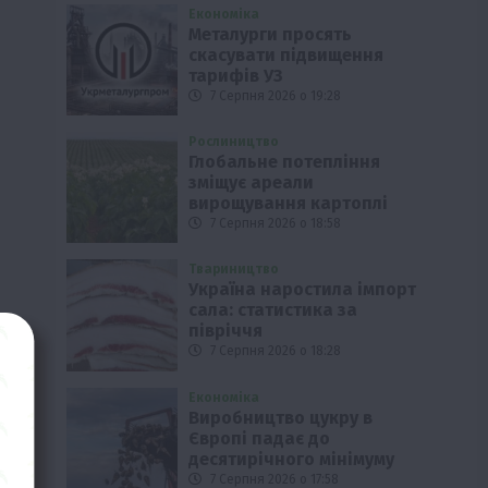
Економіка
Металурги просять
скасувати підвищення
тарифів УЗ
7 Серпня 2026 о 19:28
Рослиництво
Глобальне потепління
зміщує ареали
вирощування картоплі
7 Серпня 2026 о 18:58
Твариництво
Україна наростила імпорт
сала: статистика за
півріччя
7 Серпня 2026 о 18:28
Економіка
Виробництво цукру в
Європі падає до
десятирічного мінімуму
7 Серпня 2026 о 17:58