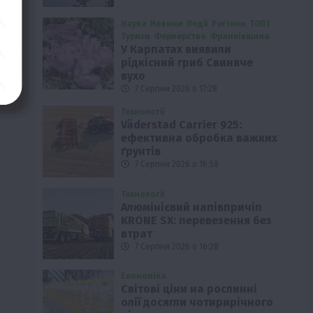
Наука
Новини
Події
Регіони
ТОП1
Туризм
Фермерство
Франківщина
У Карпатах виявили
рідкісний гриб Свиняче
вухо
7 Серпня 2026 о 17:28
Технології
Väderstad Carrier 925:
ефективна обробка важких
ґрунтів
7 Серпня 2026 о 16:58
Технології
Алюмінієвий напівпричіп
KRONE SX: перевезення без
втрат
7 Серпня 2026 о 16:28
Економіка
Світові ціни на рослинні
олії досягли чотирирічного