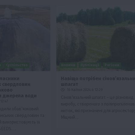
и
Суспільство
Новини
Публікації
Регіони
 власники
Навіщо потрібен сінов’язальн
х свердловин
шпагат
зково
16 Квітня 2024 о 12:29
и джерела води
Сінов’язальний шпагат – це різновид
13:47
виробу, створеного з поліпропіленов
вадили обов’язковий
ниток, які призначені для агросектору
іанських свердловин та
Міцний…
ий використовують їх
 SEEDS….