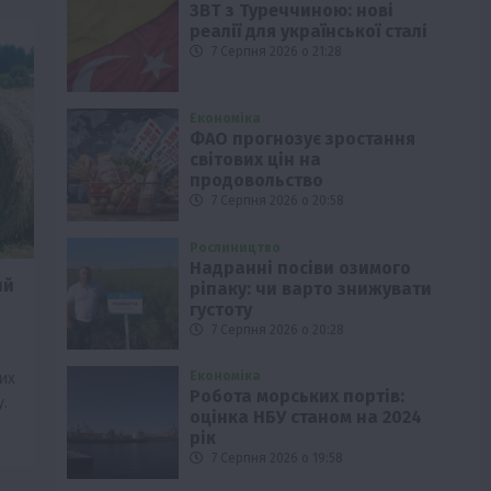
ЗВТ з Туреччиною: нові
реалії для української сталі
7 Серпня 2026 о 21:28
Економіка
ФАО прогнозує зростання
світових цін на
продовольство
7 Серпня 2026 о 20:58
Рослиництво
Надранні посіви озимого
ий
ріпаку: чи варто знижувати
густоту
7 Серпня 2026 о 20:28
их
Економіка
Робота морських портів:
.
оцінка НБУ станом на 2024
рік
7 Серпня 2026 о 19:58