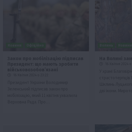
Новини
Офіційно
Волинь
Новин
Закон про мобілізацію підписав
На Волині за
Президент: що мають зробити
16 Квітня 2024 о
Бізнес
Економіка
Життя в селі
Новини
військовозобовʼязані
У храмі Благовірн
ТОП1
Фермерство
16 Квітня 2024 о 23:22
страстотерпців Б
Президент України Володимир
Шклинь Луцьког
Аграрії отримають кредити до 10 млн 
Зеленський підписав закон про
Sense Bank
дві ікони. Миро
мобілізацію, який 11 квітня ухвалила
4 Серпня 2026 о 12:08
Верховна Рада. Про…