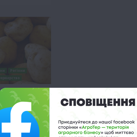
ини
Регіони
ермерство
осадиш картоплю,
рожай, – думка
 09:43
тонна картоплі в
ігівщини. Більшість
і наразі готується до…