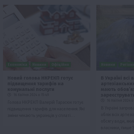
Економіка
Новини
Офіційно
Новини
Регіон
Новий голова НКРЕКП готує
В Україні всі
підвищення тарифів на
артезіанськи
комунальні послуги
мають обов’я
зареєструват
16 Квітня 2024 о 15:49
16 Квітня 2024 о 
Голова НКРЕКП Валерій Тарасюк готує
В Україні запро
підвищення тарифів для населення. Які
облік всіх артез
зміни чекають українців у сплаті…
обсягу води, як
власники, пише