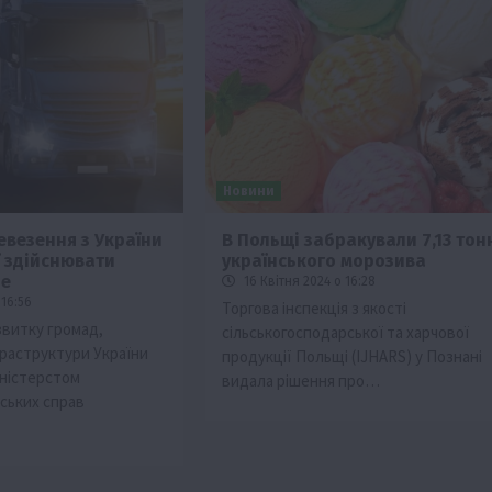
Новини
евезення з України
В Польщі забракували 7,13 тон
ї здійснювати
українського морозива
ше
16 Квітня 2024 о 16:28
 16:56
Торгова інспекція з якості
звитку громад,
сільськогосподарської та харчової
фраструктури України
продукції Польщі (IJHARS) у Познані
іністерстом
видала рішення про…
рських справ