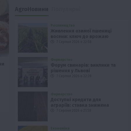
AgroНовини
Популярні
Рослиництво
Живлення озимої пшениці
восени: ключ до врожаю
7 Серпня 2026 о 22:58
Фермерство
ни
Форум свинарів: виклики та
рішення у Львові
7 Серпня 2026 о 22:28
Фермерство
Доступні кредити для
аграріїв: ставка знижена
7 Серпня 2026 о 21:58
Економіка