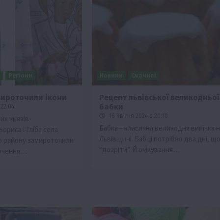
и
Регіони
Новини
Смачно!
мироточили ікони
Рецепт львівської великодньої
бабки
 22:04
Події
Наука
Новини
Події
Регіони
ТОП1
Туризм
16 Квітня 2024 о 20:10
их князів-
Фермерство
Франківщина
Бабка – класична великодня випічка н
ориса і Гліба села
Львівщині. Бабці потрібно два дні, щ
о району замироточили
грн від
У Карпатах виявили рідкісний гриб Свиня
“дозріти”. Й очікування…
точення…
вухо
7 Серпня 2026 о 17:28