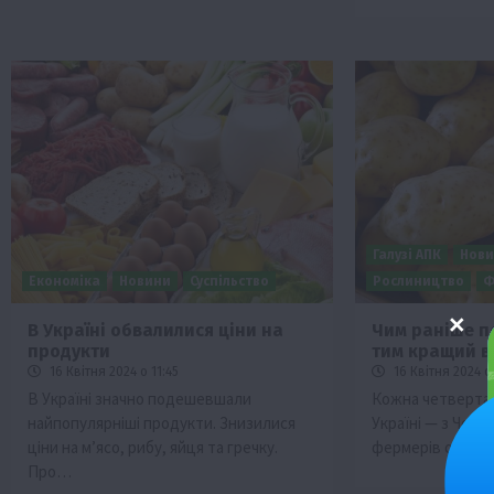
Галузі АПК
Нов
Економіка
Новини
Суспільство
Рослиництво
Ф
В Україні обвалилися ціни на
Чим раніше п
продукти
тим кращий в
16 Квітня 2024 о 11:45
16 Квітня 2024 о
В Україні значно подешевшали
Кожна четверта 
найпопулярніші продукти. Знизилися
Україні — з Черн
ціни на м’ясо, рибу, яйця та гречку.
фермерів област
Про…