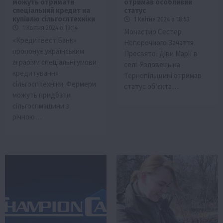
можуть отримати
отримав особливий
спеціальний кредит на
статус
купівлю сільгосптехніки
1 Квітня 2024 о 18:53
1 Квітня 2024 о 19:14
Монастир Сестер
«Кредитвест Банк»
Непорочного Зачаття
пропонує українським
Пресвятої Діви Марії в
аграріям спеціальні умови
селі Язловець на
кредитування
Тернопільщині отримав
сільгосптехніки. Фермери
статус об’єкта…
можуть придбати
сільгоспмашини з
річною…