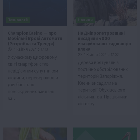
Технології
Новини
ChampionCasino — про
На Дніпропетровщині
Мобільні Ігрові Автомати
висадили 4000
(Розробка та Тренди)
евакуйованих саджанців
клена
1 Квітня 2024 о 17:13
1 Квітня 2024 о 17:02
У сучасному цифровому
Дерева врятували з
світі смартфон став
постійно обстрілюваних
невід’ємним супутником
територій Запоріжжя.
людини, перевершивши
Клени висадили на
для багатьох
території Обухівського
повсякденних завдань
лісівництва. Працівники
за…
лісгоспу…