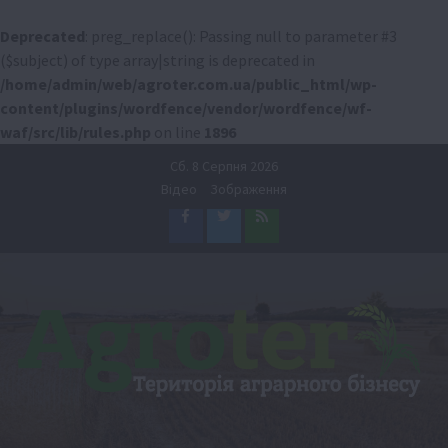
Deprecated
: preg_replace(): Passing null to parameter #3
($subject) of type array|string is deprecated in
/home/admin/web/agroter.com.ua/public_html/wp-
content/plugins/wordfence/vendor/wordfence/wf-
waf/src/lib/rules.php
on line
1896
Перейти
Сб. 8 Серпня 2026
до
Відео
Зображення
вмісту
Facebook
Twitter
Feed