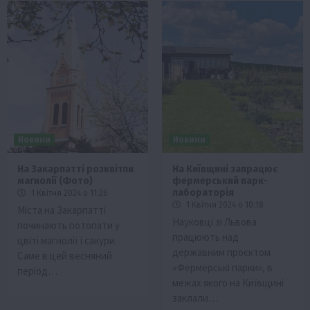
Новини
Новини
На Закарпатті розквітли
На Київщині запрацює
магнолії (Фото)
фермерський парк-
лабораторія
1 Квітня 2024 о 11:26
1 Квітня 2024 о 10:18
Міста на Закарпатті
Науковці зі Львова
починають потопати у
працюють над
цвіті магнолії і сакури.
державним проєктом
Саме в цей весняний
«Фермерські парки», в
період…
межах якого на Київщині
заклали…