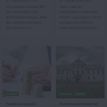
1 Квітня 2024 о 22:31
1 Квітня 2024 о 20:13
Нещодавно компанія Red
Зараз саме час
Sun Farms випустила
приготувати такий пиріг.
фіолетовий помідор, який
Рецепт доволі простий та
має унікальні переваги
інгредієнтів небагато.
для здоров’я та…
Смак вам сподобається!…
Новини
Новини
Туризм
Українські аграрії
Язловецький монастир