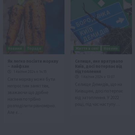
Новини
Поради
Життя в селі
Новини
Як легко посіяти моркву
Селище, яке врятувало
– лайфхак
Київ, досі потерпає від
підтоплення
1 Квітня 2024 о 14:15
1 Квітня 2024 о 13:07
Сіяти моркву може бути
Селище Демидів, що на
непростим заняттям,
Київщині, досі потерпає
зважаючи що дрібне
від затоплення. У 2022
насіння потрібно
році, під час наступу…
розподілити рівномірно.
Але є…