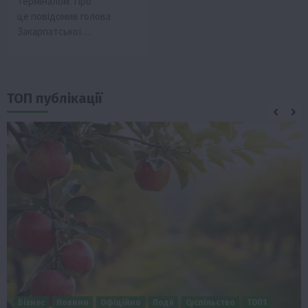
терміналом. Про
це повідомив голова
Закарпатської…
ТОП публікації
Бізнес
Новини
Офіційно
Події
Суспільство
ТОП1