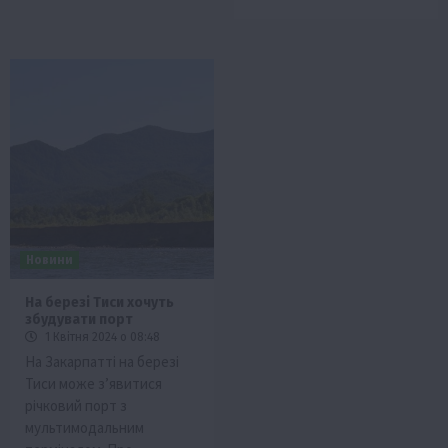
Новини
На березі Тиси хочуть
збудувати порт
1 Квітня 2024 о 08:48
На Закарпатті на березі
Тиси може з’явитися
річковий порт з
мультимодальним