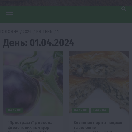
Головне
меню
ГОЛОВНА
2024
КВІТЕНЬ
1
День:
01.04.2024
Новини
Новини
Смачно!
“Пристрасті” довкола
Весняний пиріг з яйцями
фіолетових помідор
та зеленню