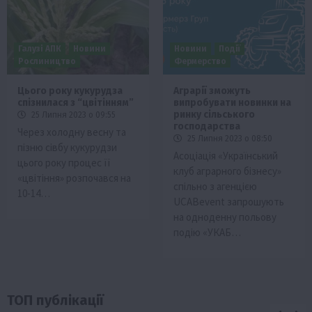
Галузі АПК
Новини
Новини
Події
Рослиництво
Фермерство
Цього року кукурудза
Аграрії зможуть
спізнилася з “цвітінням”
випробувати новинки на
ринку сільського
25 Липня 2023 о 09:55
господарства
Через холодну весну та
25 Липня 2023 о 08:50
пізню сівбу кукурудзи
Асоціація «Український
цього року процес її
клуб аграрного бізнесу»
«цвітіння» розпочався на
спільно з агенцією
10-14…
UCABevent запрошують
на одноденну польову
подію «УКАБ…
ТОП публікації