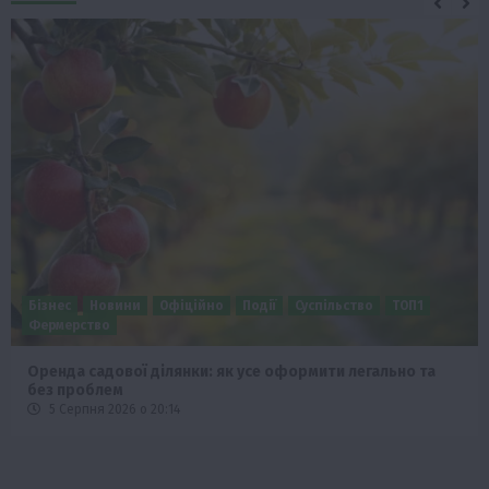
льство
ТОП1
Бізнес
Економіка
Суспільство
ТОП1
и легально та
Європейська спека вже впливає на ціну 
5 Серпня 2026 о 09:28