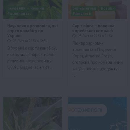
Галузі АПК
Новини
Без категорії
Новини
Рослиництво
Технології
Науковиця розповіла, які
Сир з вівса – новинка
сорти канабісу є в
корейської компанії
Україні
25 Липня 2023 о 11:23
25 Липня 2023 о 12:54
Піонер харчових
В Україні є сорти канабісу,
технологій з Південної
в яких вміст наркотичної
Кореї, Armored Fresh,
речовини не перевищує
оголосив про комерційний
0,08%. Водночас вміст…
запуск нового продукту –
…