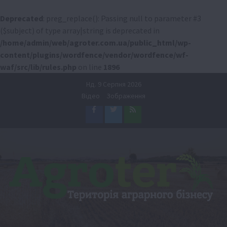
Deprecated
: preg_replace(): Passing null to parameter #3
($subject) of type array|string is deprecated in
/home/admin/web/agroter.com.ua/public_html/wp-
content/plugins/wordfence/vendor/wordfence/wf-
waf/src/lib/rules.php
on line
1896
Перейти
Нд. 9 Серпня 2026
до
Відео
Зображення
вмісту
Facebook
Twitter
Feed