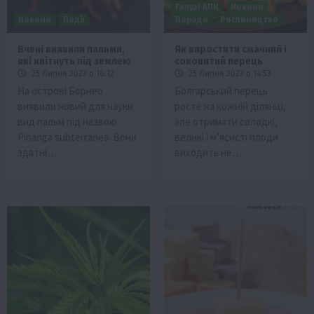
Галузі АПК
Новини
Новини
Події
Поради
Рослиництво
Вчені виявили пальми,
Як виростити смачний і
які квітнуть під землею
соковитий перець
25 Липня 2023 о 16:12
25 Липня 2023 о 14:53
На острові Борнео
Болгарський перець
виявили новий для науки
росте на кожній ділянці,
вид пальм під назвою
але отримати солодкі,
Pinanga subterranea. Вони
великі і м’ясисті плоди
здатні…
виходить не…