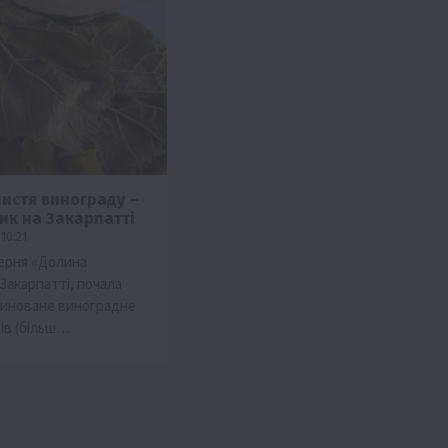
истя винограду –
ик на Закарпатті
10:21
ерня «Долина
Закарпатті, почала
риноване виноградне
ців (більш…