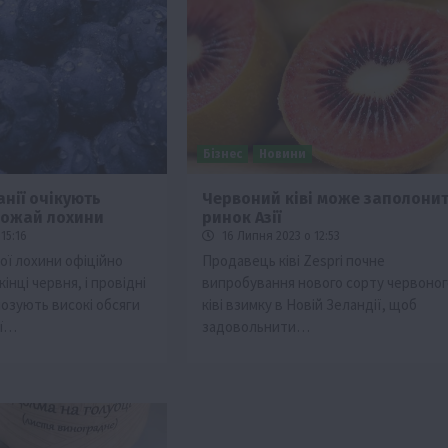
Бізнес
Новини
нії очікують
Червоний ківі може заполони
рожай лохини
ринок Азії
тво
15:16
16 Липня 2023 о 12:53
Бізнес
Економіка
Суспільство
ТОП1
Фермерств
ої лохини офіційно
Продавець ківі Zespri почне
інці червня, і провідні
випробування нового сорту червоног
мити
Європейська спека вже впливає на ціну
озують високі обсяги
ківі взимку в Новій Зеландії, щоб
зерна
єї…
задовольнити…
5 Серпня 2026 о 09:28