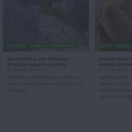
Галузі АПК
Поради
Рослиництво
Бізнес
Новини
Що зробити, аби лаванда
Мариноване л
розцвіла вдруге за сезон
новий смакол
16 Липня 2023 о 11:29
16 Липня 2023 о 
Зараз пік цвітіння лаванди і кожен, хто
Крафтова майст
має її у квітнику, може насолодитися її
теплиць», що на 
кольором…
виготовляти ма
листя для голуб