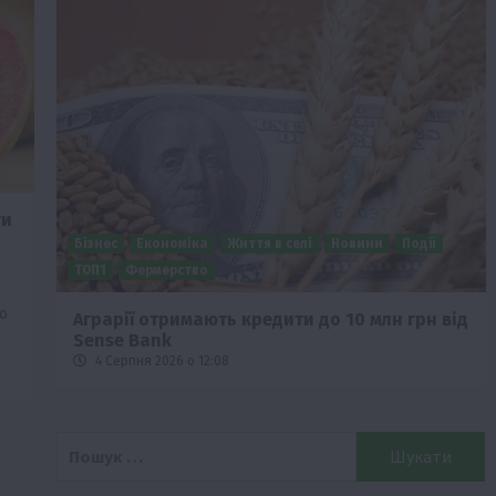
ти
Бізнес
Економіка
Життя в селі
Новини
Події
о
ТОП1
Фермерство
о
Аграрії отримають кредити до 10 млн грн від
Sense Bank
4 Серпня 2026 о 12:08
Пошук: