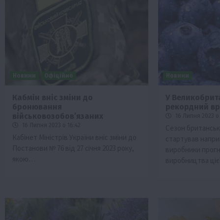
Новини
Офіційно
Новини
Кабмін вніс зміни до
У Великобрита
бронювання
рекордний в
и
Події
Бізнес
Новини
Офіційно
Події
Суспільс
військовозобовʼязаних
16 Липня 2023 о 
мерство
ТОП1
Фермерство
16 Липня 2023 о 16:42
Сезон британськ
Кабінет Міністрів України вніс зміни до
стартував наприк
у врожаю за
Оренда садової ділянки: як усе офор
Постанови № 76 від 27 січня 2023 року,
виробники прогн
легально та без проблем
якою…
виробництва ці
5 Серпня 2026 о 20:14