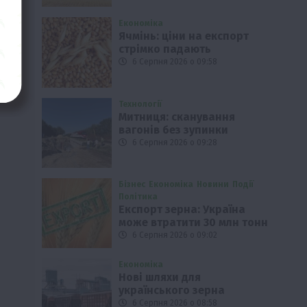
Економіка
Ячмінь: ціни на експорт
стрімко падають
6 Серпня 2026 о 09:58
Технології
Митниця: сканування
вагонів без зупинки
6 Серпня 2026 о 09:28
Бізнес
Економіка
Новини
Події
Політика
Експорт зерна: Україна
може втратити 30 млн тонн
6 Серпня 2026 о 09:02
Економіка
Нові шляхи для
українського зерна
6 Серпня 2026 о 08:58