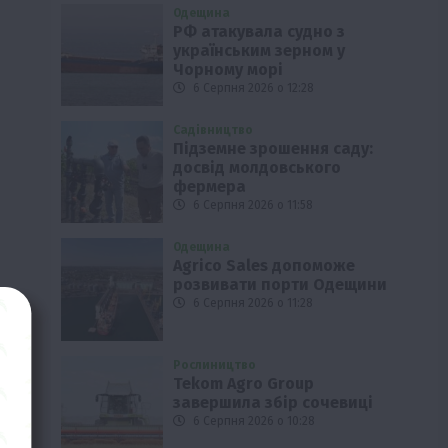
Одещина
РФ атакувала судно з
українським зерном у
Чорному морі
6 Серпня 2026 о 12:28
Садівництво
Підземне зрошення саду:
досвід молдовського
фермера
6 Серпня 2026 о 11:58
Одещина
Agrico Sales допоможе
розвивати порти Одещини
6 Серпня 2026 о 11:28
Рослиництво
Tekom Agro Group
завершила збір сочевиці
6 Серпня 2026 о 10:28