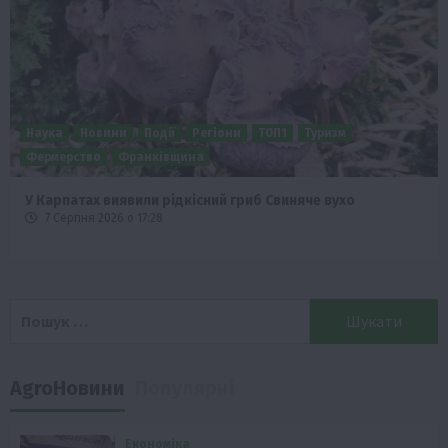
Наука
Новини
Події
Регіони
ТОП1
Туризм
Фермерство
Франківщина
У Карпатах виявили рідкісний гриб Свиняче вухо
7 Серпня 2026 о 17:28
Пошук:
AgroНовини
Популярні
Економіка