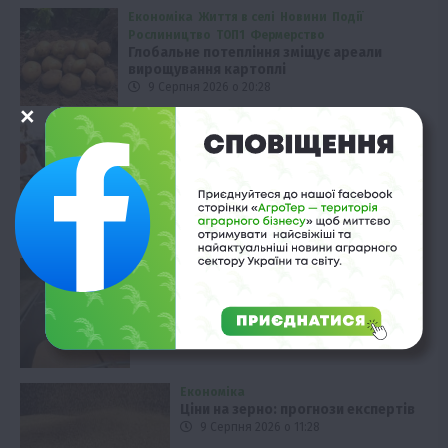
Економіка
Життя в селі
Новини
Події
Рослиництво
ТОП1
Фермерство
Глобальне потепління зміщує ареали
вирощування картоплі
9 Серпня 2026 о 20:28
Твариництво
Мінерали та антиоксиданти проти
спеки у корів
9 Серпня 2026 о 19:28
Економіка
Зростання цін на пшеницю: спека та
експортні виклики
9 Серпня 2026 о 11:58
Економіка
Ціни на зерно: прогнози експертів
9 Серпня 2026 о 11:28