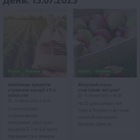
Бізнес
Новини
Бізнес
Новини
Найбільше кредитів
Яблучний сезон
отримали аграрії з 5-х
стартував: які ціни?
областей
13 Липня 2023 о 18:30
13 Липня 2023 о 19:23
На 10 днів раніше, ніж
З початку року
торік в Україні стартував
за державною
сезон яблук нового
програмою «Доступні
врожаю. Ціни на…
кредити 5−7-9» 6,8 тисяч
підприємств отримали