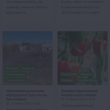
споживання корму, час
важко, через те отримати
румінаціі, вони не лягають
великі качани непросто.
відпочивати…
Щоб качанів було вдвічі…
Новини
Регіони
Рівненщина
Галузі АПК
Новини
Херсонщина
Поради
Рослиництво
Рівненщина допоможе
Правила підживлення
відбудувати три села на
болгарського перцю
Херсонщині
13 Липня 2023 о 12:09
13 Липня 2023 о 14:03
Болгарський перець
В рамках проєкту «Пліч-о-