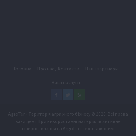
Головна
Про нас / Контакти
Наші партнери
Наші послуги
Facebook
Twitter
Feed
AgroTer - Територія аграрного бізнесу
© 2026. Всі права
захищені. При використанні матеріалів активне
гіперпосилання на
ArgoTer
є обов'язковим.