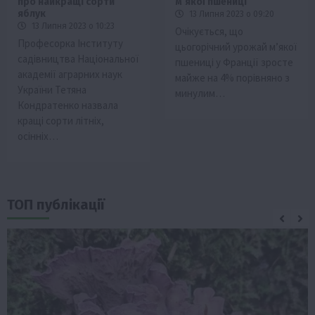
про найкращі сорти
м’якої пшениці
яблук
13 Липня 2023 о 09:20
13 Липня 2023 о 10:23
Очікується, що
Професорка Інституту
цьогорічний урожай м’якої
садівництва Національної
пшениці у Франції зросте
академії аграрних наук
майже на 4% порівняно з
України Тетяна
минулим…
Кондратенко назвала
кращі сорти літніх,
осінніх…
ТОП публікації