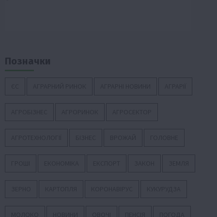
Позначки
ЄС
АГРАРНИЙ РИНОК
АГРАРНІ НОВИНИ
АГРАРІЇ
АГРОБІЗНЕС
АГРОРИНОК
АГРОСЕКТОР
АГРОТЕХНОЛОГІЇ
БІЗНЕС
ВРОЖАЙ
ГОЛОВНЕ
ГРОШІ
ЕКОНОМІКА
ЕКСПОРТ
ЗАКОН
ЗЕМЛЯ
ЗЕРНО
КАРТОПЛЯ
КОРОНАВІРУС
КУКУРУДЗА
МОЛОКО
НОВИНИ
ОВОЧІ
ПЕНСІЯ
ПОГОДА