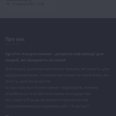
10 Серпня 2026 о 11:28
Про нас
Аgr
oTer. Аграрні новини
– джерело інформації для
людей, які працюють на землі!
Для людей, руки яких натомлені працею, які знають ціну
щедрому врожаю, справжні господарі на своїй землі, які
хочуть, щоб вона квітла.
Історії про життя невтомних трудівників, новини
агробізнесу та як вести розумне господарство.
Усе і навіть більше ви зможете прочитати на
спеціалізованому аграрному сайті
“Агротер”
!