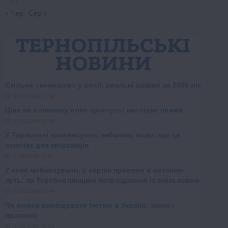
« Чер
Сер »