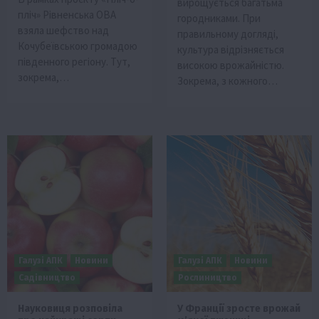
вирощується багатьма
пліч» Рівненська ОВА
городниками. При
взяла шефство над
правильному догляді,
Кочубеївською громадою
культура відрізняється
південного регіону. Тут,
високою врожайністю.
зокрема,…
Зокрема, з кожного…
Галузі АПК
Новини
Галузі АПК
Новини
Садівництво
Рослиництво
Науковиця розповіла
У Франції зросте врожай