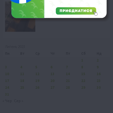
Економіка
Продовольча інфляція: FAO прогнозує
сплеск цін
7 Серпня 2026 о 07:58
Липень 2023
Пн
Вт
Ср
Чт
Пт
Сб
Нд
1
2
3
4
5
6
7
8
9
10
11
12
13
14
15
16
17
18
19
20
21
22
23
24
25
26
27
28
29
30
31
« Чер
Сер »