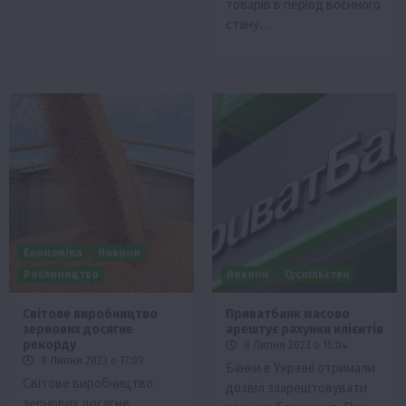
товарів в період воєнного
стану…
Економіка
Новини
Рослиництво
Новини
Суспільство
Світове виробництво
Приватбанк масово
зернових досягне
арештує рахунки клієнтів
рекорду
8 Липня 2023 о 15:04
8 Липня 2023 о 17:09
Банки в Україні отримали
Світове виробництво
дозвіл заарештовувати
зернових досягне