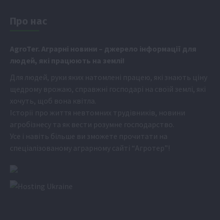
Про нас
Аgr
oTer. Аграрні новини
– джерело інформації для
людей, які працюють на землі!
Для людей, руки яких натомлені працею, які знають ціну
щедрому врожаю, справжні господарі на своїй землі, які
хочуть, щоб вона квітла.
Історії про життя невтомних трудівників, новини
агробізнесу та як вести розумне господарство.
Усе і навіть більше ви зможете прочитати на
спеціалізованому аграрному сайті
“Агротер”
!