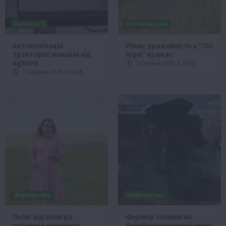
Технології
Рослиництво
Автономізація
Ріпак: урожайність у “ТАС
тракторів: новація від
Агро” вражає
AgXeed
7 Серпня 2026 о 13:58
7 Серпня 2026 о 14:28
Фермерство
Фермерство
Льон: від поля до
Фермер загинув на
готового продукту
Дніпропетровщині через