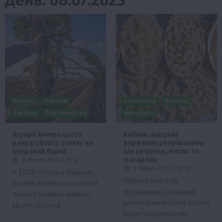
Волинь
Новини
Економіка
Новини
Регіони
Рослиництво
Офіційно
Аграрії Волині цього
Кабмін скасував
року роблять ставку на
державне регулювання
цукровий буряк
цін на цукор, масло та
макарони
8 Липня 2023 о 21:12
8 Липня 2023 о 19:10
У ТзОВ «Україна-Баїв» на
Кабінет міністрів
Волині жнива розпочали 8
продовжив державне
липня з озимого ячменю.
регулювання цін на окремі
Цього сезону в…
види продовольчих