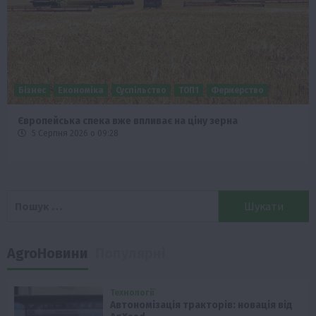
Бізнес
Економіка
Життя в селі
Новини
Фермерство
Фермерство
зерна
Аграрії отримають кредити до 10 млн гр
4 Серпня 2026 о 12:08
Пошук:
AgroНовини
Популярні
Технології
Автономізація тракторів: новація від