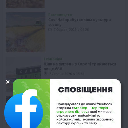
Рослиництво
Соя: Найприбутковіша культура
сезону
7 Серпня 2026 о 09:28
Економіка
Ціни на вуглець в Європі тримаються
вище €80
7 Серпня 2026 о 08:58
Твариництво
Держпідтримка тваринництва: 31
комплекс на компенсацію
7 Серпня 2026 о 08:28