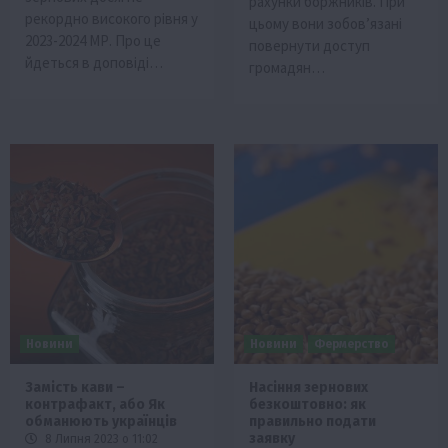
рахунки боржників. При
рекордно високого рівня у
цьому вони зобов’язані
2023-2024 МР. Про це
повернути доступ
йдеться в доповіді…
громадян…
Новини
Новини
Фермерство
Замість кави –
Насіння зернових
контрафакт, або Як
безкоштовно: як
обманюють українців
правильно подати
заявку
8 Липня 2023 о 11:02