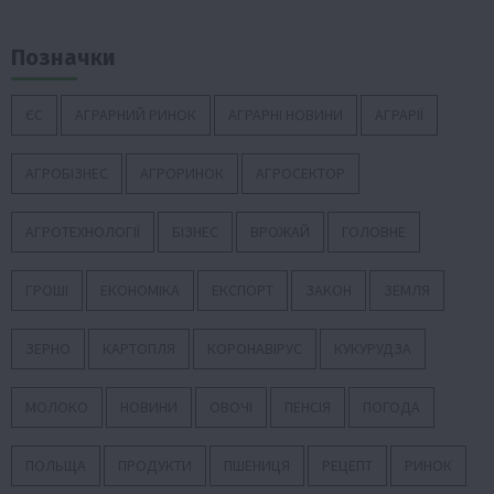
Позначки
ЄС
АГРАРНИЙ РИНОК
АГРАРНІ НОВИНИ
АГРАРІЇ
АГРОБІЗНЕС
АГРОРИНОК
АГРОСЕКТОР
АГРОТЕХНОЛОГІЇ
БІЗНЕС
ВРОЖАЙ
ГОЛОВНЕ
ГРОШІ
ЕКОНОМІКА
ЕКСПОРТ
ЗАКОН
ЗЕМЛЯ
ЗЕРНО
КАРТОПЛЯ
КОРОНАВІРУС
КУКУРУДЗА
МОЛОКО
НОВИНИ
ОВОЧІ
ПЕНСІЯ
ПОГОДА
ПОЛЬЩА
ПРОДУКТИ
ПШЕНИЦЯ
РЕЦЕПТ
РИНОК