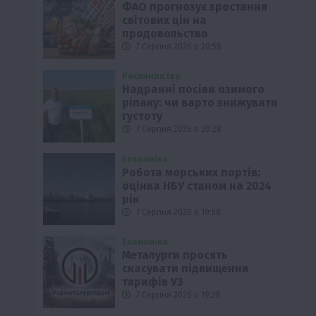
ФАО прогнозує зростання
світових цін на
продовольство
7 Серпня 2026 о 20:58
Рослиництво
Надранні посіви озимого
ріпаку: чи варто знижувати
густоту
7 Серпня 2026 о 20:28
Економіка
Робота морських портів:
оцінка НБУ станом на 2024
рік
7 Серпня 2026 о 19:58
Економіка
Металурги просять
скасувати підвищення
тарифів УЗ
7 Серпня 2026 о 19:28