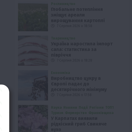
Рослиництво
Глобальне потепління
зміщує ареали
вирощування картоплі
7 Серпня 2026 о 18:58
Твариництво
Україна наростила імпорт
сала: статистика за
півріччя
7 Серпня 2026 о 18:28
Економіка
Виробництво цукру в
Європі падає до
десятирічного мінімуму
7 Серпня 2026 о 17:58
Наука
Новини
Події
Регіони
ТОП1
Туризм
Фермерство
Франківщина
У Карпатах виявили
рідкісний гриб Свиняче
вухо