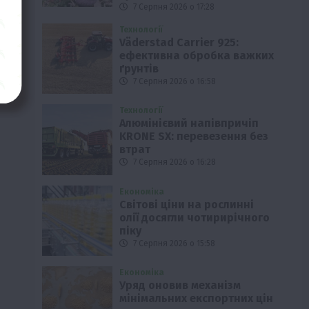
7 Серпня 2026 о 17:28
Технології
Väderstad Carrier 925:
ефективна обробка важких
ґрунтів
7 Серпня 2026 о 16:58
Технології
Алюмінієвий напівпричіп
KRONE SX: перевезення без
втрат
7 Серпня 2026 о 16:28
Економіка
Світові ціни на рослинні
олії досягли чотирирічного
піку
7 Серпня 2026 о 15:58
Економіка
Уряд оновив механізм
мінімальних експортних цін