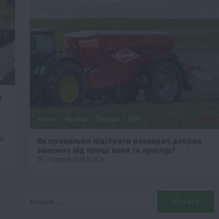
у
Бізнес
Новини
Поради
ТОП1
ає
че
Як правильно підібрати розкидач добрив
залежно від площі поля та культур?
7 Серпня 2026 о 10:14
Пошук: