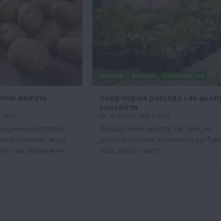
Новини
Поради
Рослиництво
оплю можуть
Чому чорніє розсада і як цьом
запобігти
Події
Наука
Новини
Події
Регіони
ТОП1
Туризм
 16:04
15 Лютого 2023 о 13:50
Фермерство
Франківщина
ах ціни на картоплю
Розсада може хворіти так само, як і
мократичними, якщо
доросла рослина, причому недуг був
грн від
У Карпатах виявили рідкісний гриб Свиня
апустою, буряком чи…
маса. Досить часто…
вухо
7 Серпня 2026 о 17:28