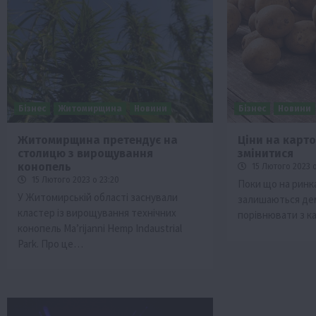
Бізнес
Житомирщина
Новини
Бізнес
Новини
Житомирщина претендує на
Ціни на карт
столицю з вирощування
змінитися
Бізнес
Економіка
Життя в селі
Новини
конопель
15 Лютого 2023 о
ТОП1
Фермерство
15 Лютого 2023 о 23:20
Поки що на ринк
У Житомирській області заснували
залишаються де
Аграрії отримають кредити до 10 млн 
кластер із вирощування технічних
порівнювати з к
Sense Bank
конопель Ma’rijanni Hemp Indaustrial
4 Серпня 2026 о 12:08
Park. Про це…