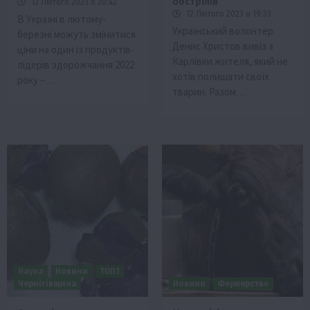
обстрілів
12 Лютого 2023 о 20:42
12 Лютого 2023 о 19:33
В Україні в лютому-
Український волонтер
березні можуть змінитися
Денис Христов вивіз з
ціни на один із продуктів-
Карлівки жителя, який не
лідерів здорожчання 2022
хотів полишати своїх
року –…
тварин. Разом…
Наука
Новини
ТОП1
Чернігівщина
Новини
Фермерство