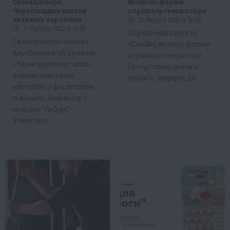
Селекціонери
Молочні ферми
Чернігівщини вивели
отримали генератори
незвичну картоплю
12 Лютого 2023 о 11:08
12 Лютого 2023 о 12:13
18 учасників проєкту
Селекціонери науково-
«Сімейні молочні ферми»
виробничого об’єднання
отримали генератори.
«Чернігівеліткартопля»
Про це повідомили в
вивели екзотичну
проєкті. Зокрема, 16…
картоплю з фіолетовим
м’якушем. Новий сорт
назвали “Либідь”.
Фіолетову…