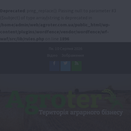
Deprecated
: preg_replace(): Passing null to parameter #3
($subject) of type array|string is deprecated in
/home/admin/web/agroter.com.ua/public_html/wp-
content/plugins/wordfence/vendor/wordfence/wf-
waf/src/lib/rules.php
on line
1896
Перейти
Пн. 10 Серпня 2026
до
Відео
Зображення
вмісту
Facebook
Twitter
Feed