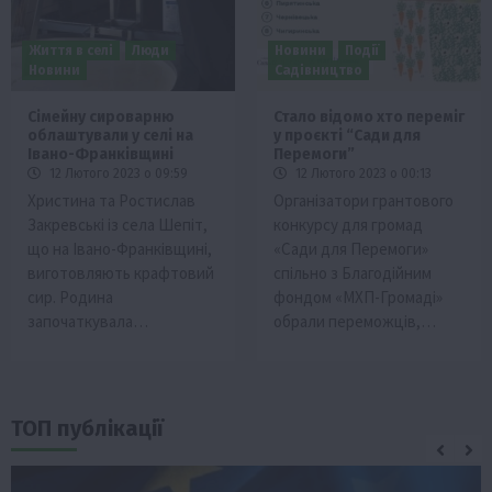
Життя в селі
Люди
Новини
Події
Новини
Садівництво
Сімейну сироварню
Стало відомо хто переміг
облаштували у селі на
у проєкті “Сади для
Івано-Франківщині
Перемоги”
12 Лютого 2023 о 09:59
12 Лютого 2023 о 00:13
Христина та Ростислав
Організатори грантового
Закревські із села Шепіт,
конкурсу для громад
що на Івано-Франківщині,
«Сади для Перемоги»
виготовляють крафтовий
спільно з Благодійним
сир. Родина
фондом «МХП-Громаді»
започаткувала…
обрали переможців,…
ТОП публікації