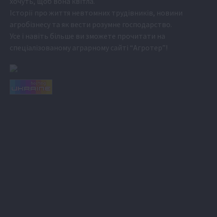
хочуть, щоб вона квітла.
Історії про життя невтомних трудівників, новини
агробізнесу та як вести розумне господарство.
Усе і навіть більше ви зможете прочитати на
спеціалізованому аграрному сайті
“Агротер”
!