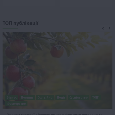
ТОП публікації
Бізнес
Новини
Офіційно
Події
Суспільство
ТОП1
Фермерство
Оренда садової ділянки: як усе оформити легально та