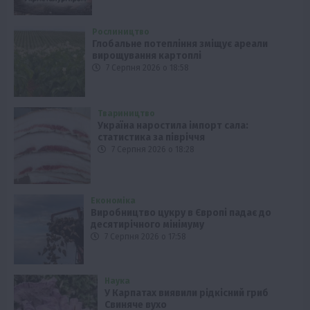
Рослиництво
Глобальне потепління зміщує ареали
вирощування картоплі
7 Серпня 2026 о 18:58
Твариництво
Україна наростила імпорт сала:
статистика за півріччя
7 Серпня 2026 о 18:28
Економіка
Виробництво цукру в Європі падає до
десятирічного мінімуму
7 Серпня 2026 о 17:58
Наука
У Карпатах виявили рідкісний гриб
Свиняче вухо