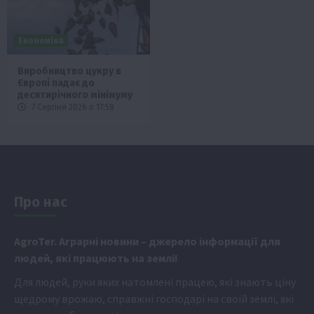
Економіка
Виробництво цукру в
Європі падає до
десятирічного мінімуму
7 Серпня 2026 о 17:58
Про нас
Аgr
oTer. Аграрні новини
– джерело інформації для
людей, які працюють на землі!
Для людей, руки яких натомлені працею, які знають ціну
щедрому врожаю, справжні господарі на своїй землі, які