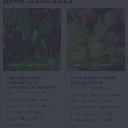
Поради
Садівництво
Новини
Садівництво
Перш ніж посадити
Горіхові сади в Україні
черешні, треба
розширюються
врахувати декілька умов
5 Лютого 2023 о 20:05
5 Лютого 2023 о 22:01
Домінантною культурою в
Дуже часто черешневі
закладених горіхових
сади, посаджені у місцях,
садах останні три-чотири
на перший погляд,
роки є фундук. Частка
придатних для цієї
промислових горіхових
культури, до…
садів…