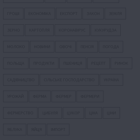
ГРОШІ
ЕКОНОМІКА
ЕКСПОРТ
ЗАКОН
ЗЕМЛЯ
ЗЕРНО
КАРТОПЛЯ
КОРОНАВІРУС
КУКУРУДЗА
МОЛОКО
НОВИНИ
ОВОЧІ
ПЕНСІЯ
ПОГОДА
ПОЛЬЩА
ПРОДУКТИ
ПШЕНИЦЯ
РЕЦЕПТ
РИНОК
САДІВНИЦТВО
СІЛЬСЬКЕ ГОСПОДАРСТВО
УКРАЇНА
УРОЖАЙ
ФЕРМА
ФЕРМЕР
ФЕРМЕРИ
ФЕРМЕРСТВО
ЦИБУЛЯ
ЦУКОР
ЦІНА
ЦІНИ
ЯБЛУКА
ЯЙЦЯ
ІМПОРТ