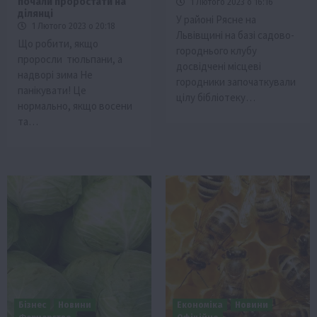
почали проростати на
1 Лютого 2023 о 16:16
ділянці
У районі Рясне на
1 Лютого 2023 о 20:18
Львівщині на базі садово-
Що робити, якщо
городнього клубу
проросли тюльпани, а
досвідчені місцеві
надворі зима Не
городники започаткували
панікувати! Це
цілу бібліотеку…
нормально, якщо восени
та…
Бізнес
Новини
Економіка
Новини