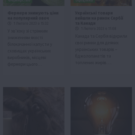
Фермерство
Офіційно
Фермери знижують ціни
Українські товари
на популярний овоч
вийшли на ринок Сербії
та Канади
1 Лютого 2023 о 15:32
1 Лютого 2023 о 11:08
У зв’язку зі стрімким
Канада та Сербія відкрили
зниженням якості
свої ринки для деяких
білокачанної капусти у
українських товарів –
сховищах українських
бджолопакетів та
виробників, місцеві
топлених жирів….
фермери цього…