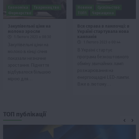
Економіка
Твариництво
Новини
Суспільство
Фермерство
ТОП1
Черкащина
Закупівельні ціни на
Вся справа в лампочці: в
молоко зросли
Україні стартувала нова
кампанія
1 Лютого 2023 о 08:30
1 Лютого 2023 о 00:44
Закупівельні ціни на
В Україні стартує
молоко в кінці січня
програма безкоштовного
показали незначне
обміну звичайних ламп
зростання. Підняття
розжарювання на
відбувалося більшою
енергоощадні LED-лампи.
мірою для…
Вже в лютому…
ТОП публікації