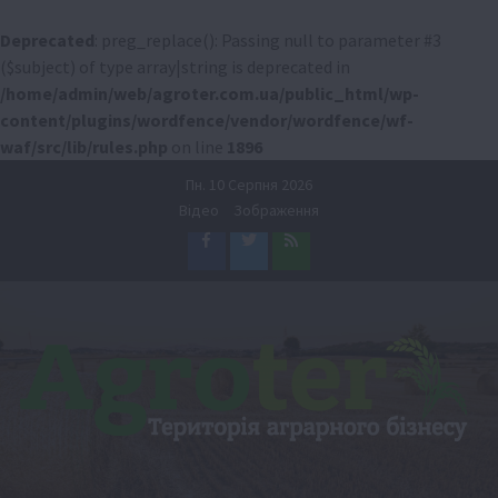
Deprecated
: preg_replace(): Passing null to parameter #3
($subject) of type array|string is deprecated in
/home/admin/web/agroter.com.ua/public_html/wp-
content/plugins/wordfence/vendor/wordfence/wf-
waf/src/lib/rules.php
on line
1896
Перейти
Пн. 10 Серпня 2026
до
Відео
Зображення
вмісту
Facebook
Twitter
Feed