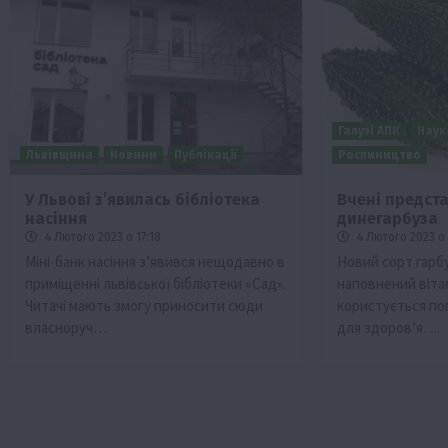
Галузі АПК
Наук
Львівщина
Новини
Публікації
Рослиництво
У Львові з’явилась бібліотека
Вчені предст
насіння
динегарбуза
4 Лютого 2023 о 17:18
4 Лютого 2023 о 
Міні-банк насіння з’явився нещодавно в
Новий сорт гарбу
приміщенні львівської бібліотеки «Сад».
наповнений віта
Читачі мають змогу приносити сюди
користується по
власноруч…
для здоров’я….