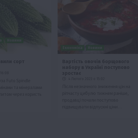
а
Новини
Економіка
Новини
авили сорт
Вартість овочів борщового
набору в Україні поступово
зростає
16:08
4 Лютого 2023 о 15:02
за Futo Spindle
Після незначного зниження цін на
мінами та мінералами
ріпчасту цибулю тижнем раніше,
питом через користь
продавці почали поступово
підвищувати відпускні ціни…