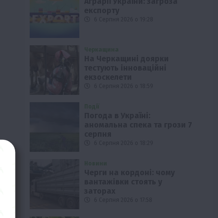
Аграрії України: загроза
експорту
6 Серпня 2026 о 19:28
Черкащина
На Черкащині доярки
тестують інноваційні
екзоскелети
6 Серпня 2026 о 18:59
Події
Погода в Україні:
аномальна спека та грози 7
серпня
6 Серпня 2026 о 18:29
Новини
Черги на кордоні: чому
вантажівки стоять у
заторах
6 Серпня 2026 о 17:58