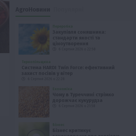
AgroНовини
Популярні
Переробка
Закупівля соняшника:
стандарти якості та
ціноутворення
6 Серпня 2026 о 22:58
Тернопільщина
Система HARDI Twin Force: ефективний
захист посівів у вітер
6 Серпня 2026 о 22:28
Економіка
Чому в Туреччині стрімко
дорожчає кукурудза
6 Серпня 2026 о 21:58
Бізнес
Бізнес критикує