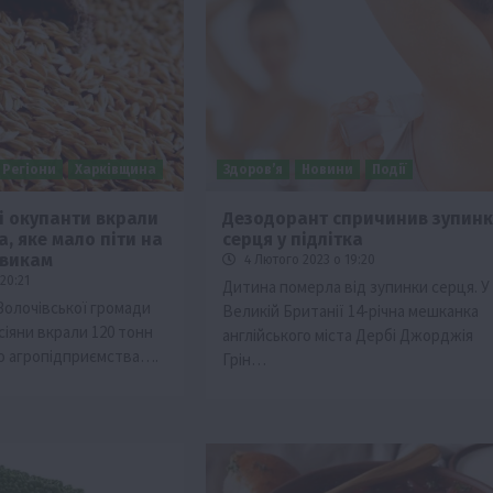
Регіони
Харківщина
Здоров’я
Новини
Події
і окупанти вкрали
Дезодорант спричинив зупинк
а, яке мало піти на
серця у підлітка
ії
Бізнес
Новини
Офіційно
Події
Суспільство
овикам
4 Лютого 2023 о 19:20
во
ТОП1
Фермерство
20:21
Дитина померла від зупинки серця. У
Золочівської громади
Великій Британії 14-річна мешканка
жаю за
Оренда садової ділянки: як усе оформити
сіяни вкрали 120 тонн
англійського міста Дербі Джорджія
легально та без проблем
го агропідприємства….
Грін…
5 Серпня 2026 о 20:14