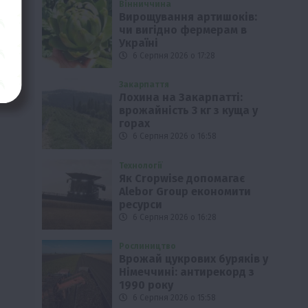
Вінниччина
Вирощування артишоків:
чи вигідно фермерам в
Україні
6 Серпня 2026 о 17:28
Закарпаття
Лохина на Закарпатті:
врожайність 3 кг з куща у
горах
6 Серпня 2026 о 16:58
Технології
Як Cropwise допомагає
Alebor Group економити
ресурси
6 Серпня 2026 о 16:28
Рослиництво
Врожай цукрових буряків у
Німеччині: антирекорд з
1990 року
6 Серпня 2026 о 15:58