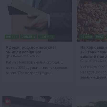
Новини
Офіційно
Політика
Новини
Події
У Держпродспоживслужбі
На Харківщин
змінили керівника
120 тонн зерн
Бізнес
Галузі АПК
Економіка
Новини
Под
виплати пай
4 Лютого 2023 о 22:45
Рослиництво
Суспільство
ТОП1
Фермерст
4 Лютого 2023 о 
Кабінет Міністрів України сьогодні, 1
У селі Макарове 
лютого 2023 р., ухвалив низку кадрових
Кредити для аграріїв під заставу вро
на Харківщині ро
рішень. Про це представник…
новою програмою від Уряду
зерна у місцево
1 Серпня 2026 о 11:58