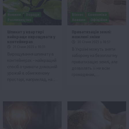
Новини
Поради
Бізнес
Економіка
Рослиництво
Новини
Офіційно
Шпинат у квартирі
Приватизація землі:
найкраще вирощувати у
можливі зміни
контейнерах
30 Січня 2023 о 18:57
31 Січня 2023 о 10:31
В Україні можуть зняти
Вирощування шпинату в
заборону на безоплатну
контейнерах – найкращий
приватизацію землі, але
спосіб отримати домашній
дозволять її не всім
урожай в обмеженому
громадянам,…
просторі, наприклад, на…