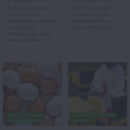
31 Січня 2023 о 22:14
31 Січня 2023 о 21:06
Вартість продуктів в
Про такі кекси кажуть –
Україні поступово
“дешево і сердито”.
збільшується, через війну
Інгредієнтів обмаль, а
та зруйновану
смак – неймовірний. Їх…
інфраструктуру, проте
значних стрибків у…
Бізнес
Економіка
Бджолярство
Новини
Новини
Офіційно
Технології