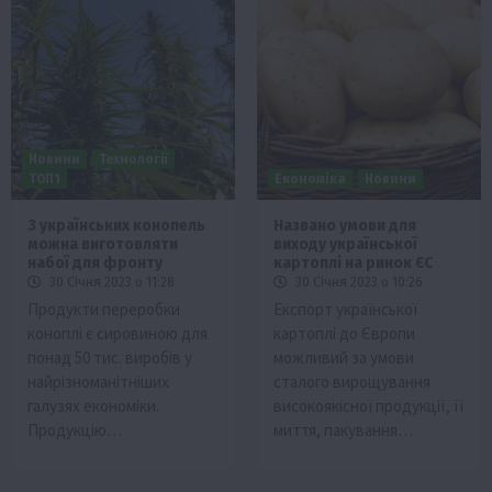
Новини
Технології
ТОП1
Економіка
Новини
З українських конопель
Названо умови для
можна виготовляти
виходу української
набої для фронту
картоплі на ринок ЄС
30 Січня 2023 о 11:28
30 Січня 2023 о 10:26
Продукти переробки
Експорт української
коноплі є сировиною для
картоплі до Європи
понад 50 тис. виробів у
можливий за умови
найрізноманітніших
сталого вирощування
галузях економіки.
високоякісної продукції, її
Продукцію…
миття, пакування…