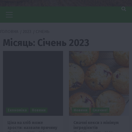
Головне
меню
ГОЛОВНА
2023
СІЧЕНЬ
Місяць:
Січень 2023
Економіка
Новини
Новини
Смачно!
Ціна на хліб може
Смачні кекси з мінімум
зрости: назвали причину
інгредієнтів