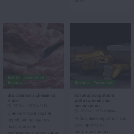
Бізнес
Економіка
Новини
Новини
Технології
Що сталося з цінами на
Естонці розробили
м’ясо
робота, який сам
висаджує ліс
28 Січня 2023 о 11:19
28 Січня 2023 о 08:44
Ціни на м’ясо в Україні
Робот, який керується так
перейшли до падіння
само просто як і
після зростання,
побутовий робот-
пов’язаного з новорічними