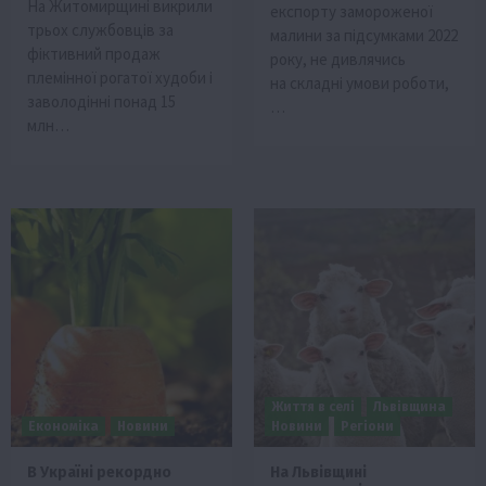
На Житомирщині викрили
експорту замороженої
трьох службовців за
малини за підсумками 2022
фіктивний продаж
року, не дивлячись
племінної рогатої худоби і
на складні умови роботи,
заволодінні понад 15
…
млн…
Життя в селі
Львівщина
Економіка
Новини
Новини
Регіони
В Україні рекордно
На Львівщині