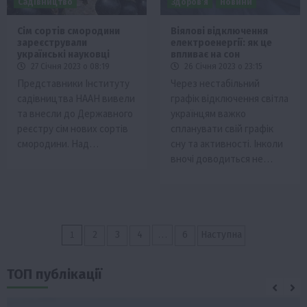
Садівництво
Здоров’я
Новини
Cім сортів смородини
Віялові відключення
зареєстрували
електроенергії: як це
українські науковці
впливає на сон
27 Січня 2023 о 08:19
26 Січня 2023 о 23:15
Представники Інституту
Через нестабільний
садівництва НААН вивели
графік відключення світла
та внесли до Державного
українцям важко
реєстру сім нових сортів
спланувати свій графік
смородини. Над…
сну та активності. Інколи
вночі доводиться не…
Пагінація
1
…
2
3
4
6
Наступна
записів
ТОП публікації