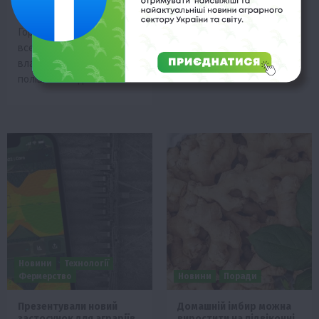
На Закарпатті за
спостерігається стрімке
ініціативи ФГ «Лавандова
зростання цін на моркву.
Гора» створено
Сьогодні дану продукцію
всеукраїнську спільноту
пропонують на продаж…
власників лавандових
полів «Лавандові поля…
Новини
Технології
Фермерство
Новини
Поради
Презентували новий
Домашній імбир можна
застосунок для аграріїв
виростити на підвіконні