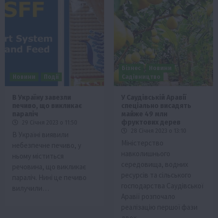
Бізнес
Новини
Новини
Події
Садівництво
В Україну завезли
У Саудівській Аравії
печиво, що викликає
спеціально висадять
параліч
майже 49 млн
фруктових дерев
29 Січня 2023 о 11:50
28 Січня 2023 о 13:10
В Україні виявили
Міністерство
небезпечне печиво, у
навколишнього
ньому міститься
середовища, водних
речовина, що викликає
ресурсів та сільського
параліч. Нині це печиво
господарства Саудівської
вилучили…
Аравії розпочало
реалізацію першої фази
двох…