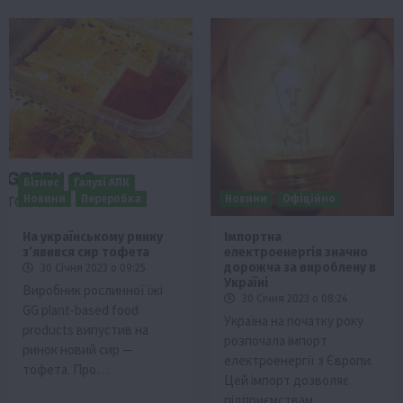
Бізнес
Галузі АПК
Новини
Переробка
Новини
Офіційно
На українському ринку
Імпортна
з’явився сир тофета
електроенергія значно
дорожча за вироблену в
30 Січня 2023 о 09:25
Україні
Виробник рослинної їжі
30 Січня 2023 о 08:24
GG plant-based food
Україна на початку року
products випустив на
розпочала імпорт
ринок новий сир —
електроенергії з Європи.
тофета. Про…
Цей імпорт дозволяє
підприємствам