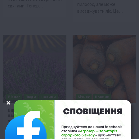
пилосос, але може
святами. Тепер…
висаджувати ліс. Це…
Бізнес
Люди
Новини
Бізнес
Новини
Виробники
Морква в дефіциті: це
найпопулярніших
ще не кінець зростання
чагарників об’єдналися у
цін
всеукраїнську спільноту
27 Січня 2023 о 15:54
27 Січня 2023 о 20:33
На українському ринку