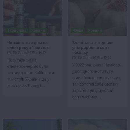
Економіка
Новини
Наука
Новини
Чи зміниться ціна на
Вчені запатентували
електрику з 1 лютого
ультраранній сорт
часнику
30 Січня 2023 о 14:12
30 Січня 2023 о 12:29
Нові тарифи на
У 2022 році вчені Науково-
електроенергію було
дослідного інституту
затверджено Кабінетом
овочебаштанних культур
Міністрів України ще у
та картоплі Узбекистану
жовтні 2021 року і…
запатентували новий
сорт часнику…