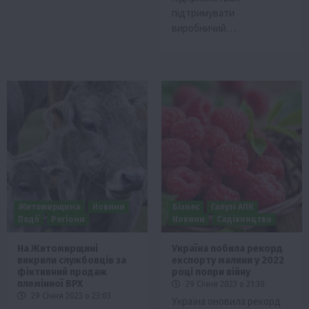
підтримувати
виробничий…
Житомирщина
Новини
Бізнес
Галузі АПК
Події
Регіони
Новини
Садівництво
На Житомирщині
Україна побила рекорд
викрили службовців за
експорту малини у 2022
фіктивний продаж
році попри війну
племінної ВРХ
29 Січня 2023 о 21:30
29 Січня 2023 о 23:03
Україна оновила рекорд