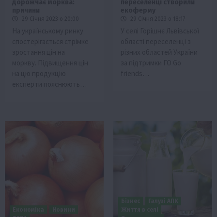
дорожчає морква:
переселенці створили
причини
екоферму
29 Січня 2023 о 20:00
29 Січня 2023 о 18:17
На українському ринку
У селі Горішнє Львівської
спостерігається стрімке
області переселенці з
зростання цін на
різних областей України
моркву. Підвищення цін
за підтримки ГО Go
на цю продукцію
friends…
експерти пояснюють…
Бізнес
Галузі АПК
Економіка
Новини
Життя в селі