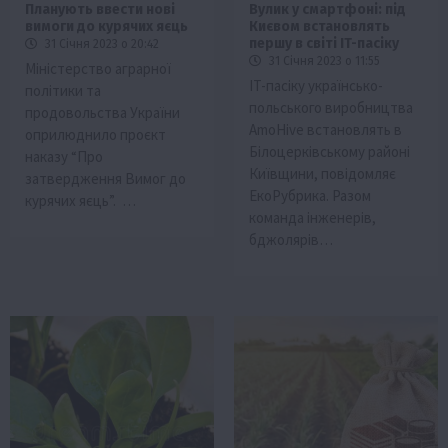
Планують ввести нові
Вулик у смартфоні: під
вимоги до курячих яєць
Києвом встановлять
першу в світі IT-пасіку
31 Січня 2023 о 20:42
31 Січня 2023 о 11:55
Міністерство аграрної
IT-пасіку українсько-
політики та
польського виробництва
продовольства України
AmoHive встановлять в
оприлюднило проєкт
Білоцерківському районі
наказу “Про
Київщини, повідомляє
затвердження Вимог до
ЕкоРубрика. Разом
курячих яєць”. …
команда інженерів,
бджолярів…