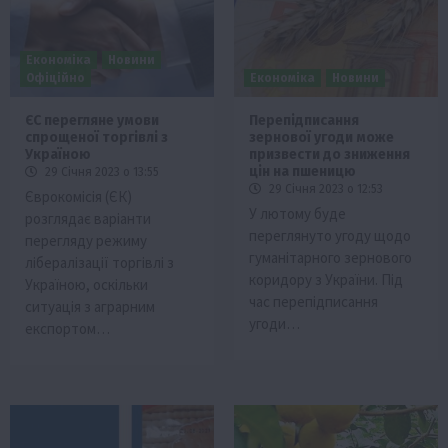
Економіка
Новини
Офіційно
Економіка
Новини
ЄС перегляне умови
Перепідписання
спрощеної торгівлі з
зернової угоди може
Україною
призвести до зниження
цін на пшеницю
29 Січня 2023 о 13:55
29 Січня 2023 о 12:53
Єврокомісія (ЄК)
У лютому буде
розглядає варіанти
переглянуто угоду щодо
перегляду режиму
гуманітарного зернового
лібералізації торгівлі з
коридору з України. Під
Україною, оскільки
час перепідписання
ситуація з аграрним
угоди…
експортом…