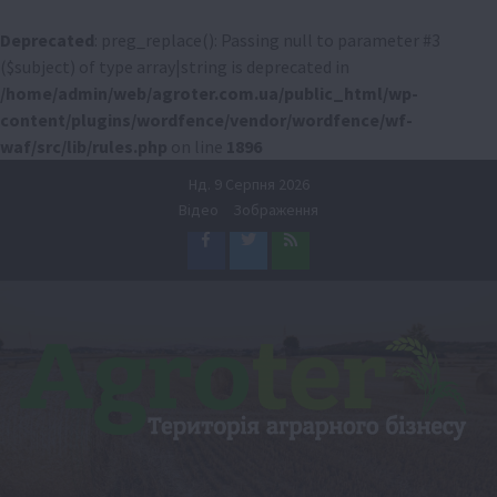
Deprecated
: preg_replace(): Passing null to parameter #3
($subject) of type array|string is deprecated in
/home/admin/web/agroter.com.ua/public_html/wp-
content/plugins/wordfence/vendor/wordfence/wf-
waf/src/lib/rules.php
on line
1896
Перейти
Нд. 9 Серпня 2026
до
Відео
Зображення
вмісту
Facebook
Twitter
Feed