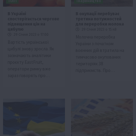
ТОП1
Твариництво
В Україні
В окупації перебуває
спостерігається чергове
третина потужностей
підвищення цін на
для переробки молока
цибулю
29 Січня 2023 о 15:48
29 Січня 2023 о 17:00
Молочна переробка
Вартість української
України з початком
цибулі знову зросла. Як
воєнних дій втратила на
зазначають аналітики
тимчасово окупованих
проєкту EastFruit,
територіях 38
оператори ринку вже
підприємств. Про…
зараз говорять про…