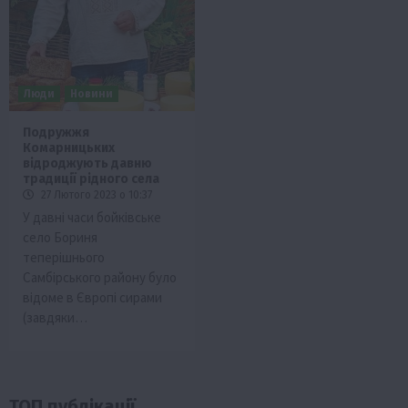
Люди
Новини
Подружжя
Комарницьких
відроджують давню
традиції рідного села
27 Лютого 2023 о 10:37
У давні часи бойківське
село Бориня
теперішнього
Самбірського району було
відоме в Європі сирами
(завдя­ки…
ТОП публікації