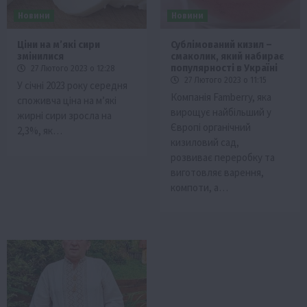
Новини
Новини
Ціни на мʼякі сири
Сублімований кизил –
змінилися
смаколик, який набирає
популярності в Україні
27 Лютого 2023 о 12:28
27 Лютого 2023 о 11:15
У січні 2023 року середня
Компанія Famberry, яка
споживча ціна на м’які
вирощує найбільший у
жирні сири зросла на
Європі органічний
2,3%, як…
кизиловий сад,
розвиває переробку та
виготовляє варення,
компоти, а…