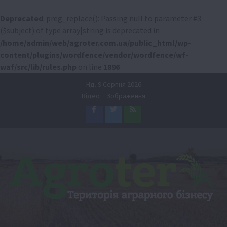
Deprecated
: preg_replace(): Passing null to parameter #3
($subject) of type array|string is deprecated in
/home/admin/web/agroter.com.ua/public_html/wp-
content/plugins/wordfence/vendor/wordfence/wf-
waf/src/lib/rules.php
on line
1896
Перейти
Нд. 9 Серпня 2026
до
Відео
Зображення
вмісту
Facebook
Twitter
Feed