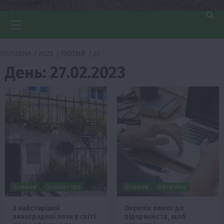
Головне
меню
ГОЛОВНА
2023
ЛЮТИЙ
27
День:
27.02.2023
Новини
Суспільство
Новини
Офіційно
З найстарішої
Перелік вимог до
виноградної лози в світі
підприємств, щоб