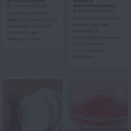
досі роблять вино
визнати їх
критичноважливими
27 Лютого 2023 о 18:40
27 Лютого 2023 о 15:09
У словенському місті
Визначення підприємств,
Марібор росте найстаріша
які мають важливе
виноградна лоза в світі.
значення для
Stara trta (стара
національної економіки в
виноградна лоза)…
галузі сільського
господарства в
особливий…