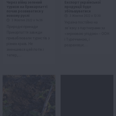
Через війну зелений
Експорт української
туризм на Прикарпатті
продукції буде
почав розвиватися у
збільшуватися
новому руслі
3 Жовтня 2022 о 12:30
3 Жовтня 2022 о 14:36
Україна постійно на
Природні принади
зв’язку з партнерами за
Прикарпаття завжди
«зерновою угодою» – ООН
приваблювали туристів з
і Туреччиною, і
різних країв. Не
розраховує…
зменшився цей потік і
тепер,…