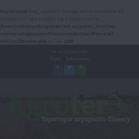
Deprecated
: preg_replace(): Passing null to parameter #3
($subject) of type array|string is deprecated in
/home/admin/web/agroter.com.ua/public_html/wp-
content/plugins/wordfence/vendor/wordfence/wf-
waf/src/lib/rules.php
on line
1896
Перейти
Пн. 10 Серпня 2026
до
Відео
Зображення
вмісту
Facebook
Twitter
Feed