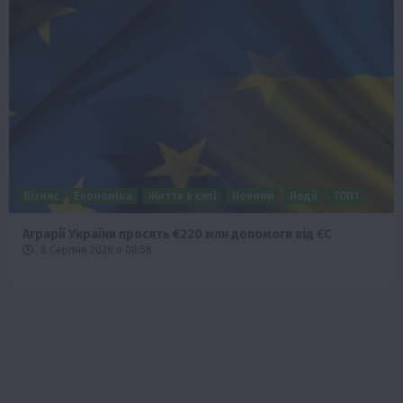
Бізнес
Економіка
Життя в селі
Новини
Події
ТОП1
Аграрії України просять €220 млн допомоги від ЄС
8 Серпня 2026 о 08:58