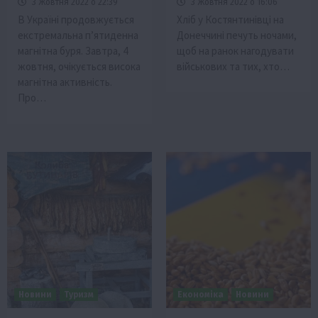
3 Жовтня 2022 о 22:39
3 Жовтня 2022 о 16:06
В Україні продовжується
Хліб у Костянтинівці на
екстремальна п’ятиденна
Донеччині печуть ночами,
магнітна буря. Завтра, 4
щоб на ранок нагодувати
жовтня, очікується висока
військових та тих, хто…
магнітна активність.
Про…
Новини
Туризм
Економіка
Новини