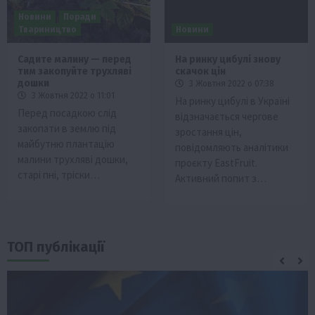
Новини
Поради
Твариництво
Новини
Садите малину — перед
На ринку цибулі знову
тим закопуйте трухляві
скачок цін
дошки
3 Жовтня 2022 о 07:38
3 Жовтня 2022 о 11:01
На ринку цибулі в Україні
Перед посадкою слід
відзначається чергове
закопати в землю під
зростання цін,
майбутню плантацію
повідомляють аналітики
малини трухляві дошки,
проєкту EastFruit.
старі пні, тріски…
Активний попит з…
ТОП публікації