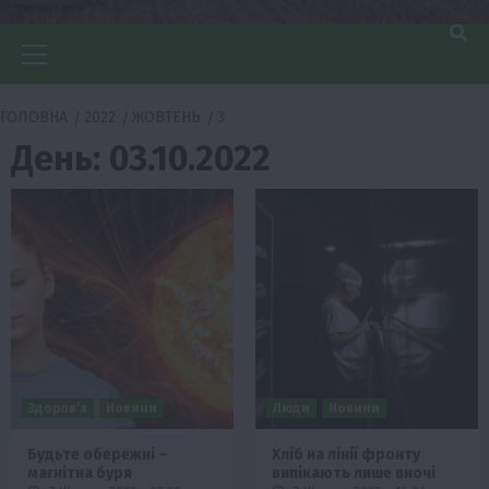
Головне
меню
ГОЛОВНА
2022
ЖОВТЕНЬ
3
День:
03.10.2022
Здоров’я
Новини
Люди
Новини
Будьте обережні –
Хліб на лінії фронту
магнітна буря
випікають лише вночі