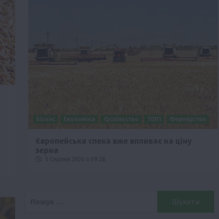
Бізнес
Економіка
Суспільство
ТОП1
Фермерство
ї
Європейська спека вже впливає на ціну
зерна
5 Серпня 2026 о 09:28
Пошук: