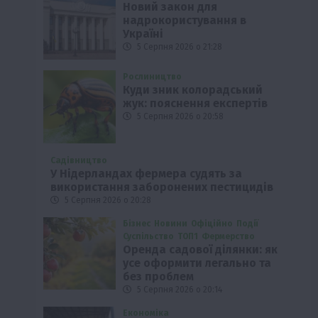
Новий закон для
надрокористування в
Україні
5 Серпня 2026 о 21:28
Рослиництво
Куди зник колорадський
жук: пояснення експертів
5 Серпня 2026 о 20:58
Садівництво
У Нідерландах фермера судять за
використання заборонених пестицидів
5 Серпня 2026 о 20:28
Бізнес
Новини
Офіційно
Події
Суспільство
ТОП1
Фермерство
Оренда садової ділянки: як
усе оформити легально та
без проблем
5 Серпня 2026 о 20:14
Економіка