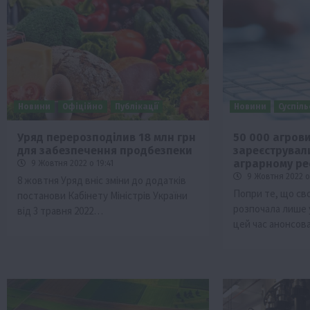
Новини
Офіційно
Публікації
Новини
Суспіл
Уряд перерозподілив 18 млн грн
50 000 агров
для забезпечення продбезпеки
зареєструвал
Бізнес
Галузі АПК
Економіка
Новини
Под
аграрному ре
9 Жовтня 2022 о 19:41
Рослиництво
Суспільство
ТОП1
Фермерст
9 Жовтня 2022 о
8 жовтня Уряд вніс зміни до додатків
Попри те, що с
постанови Кабінету Міністрів України
Кредити для аграріїв під заставу вро
розпочала лише у
від 3 травня 2022…
новою програмою від Уряду
цей час анонсо
1 Серпня 2026 о 11:58