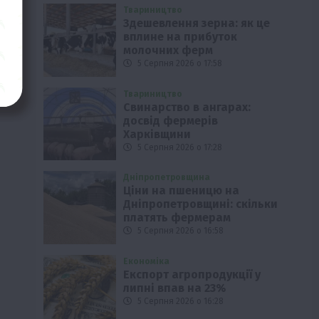
Твариництво
Здешевлення зерна: як це
вплине на прибуток
молочних ферм
5 Серпня 2026 о 17:58
Твариництво
Свинарство в ангарах:
досвід фермерів
Харківщини
5 Серпня 2026 о 17:28
Дніпропетровщина
Ціни на пшеницю на
Дніпропетровщині: скільки
платять фермерам
5 Серпня 2026 о 16:58
Економіка
Експорт агропродукції у
липні впав на 23%
5 Серпня 2026 о 16:28