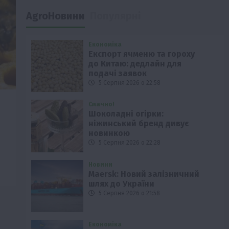
AgroНовини
Популярні
Економіка
Експорт ячменю та гороху
до Китаю: дедлайн для
подачі заявок
5 Серпня 2026 о 22:58
Смачно!
Шоколадні огірки:
ніжинський бренд дивує
новинкою
5 Серпня 2026 о 22:28
Новини
Maersk: Новий залізничний
шлях до України
5 Серпня 2026 о 21:58
Економіка