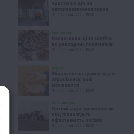
Зростання цін на
автоперевезення зерна
5 Серпня 2026 о 19:58
Економіка
Какао-боби: ціна злетіла
до рекордних показників
5 Серпня 2026 о 19:28
Бізнес
Фінансові інструменти для
агробізнесу: нові
можливості
5 Серпня 2026 о 18:58
Рослиництво
Оптимізація живлення: як
РКД підвищують
ефективність посівів
5 Серпня 2026 о 18:28