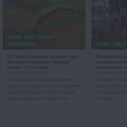
Новини
Події
Регіони
Тернопільщина
Новини
Офіцій
На Тернопільщині прокуратура
Аграрний ком
вимагає повернути громаді
законопроект
понад 128 га землі
зазначення с
9 Жовтня 2022 о 13:10
9 Жовтня 2022 о 
Прокурори Бережанської окружної
6 жовтня на черг
прокуратури подали до господарського
Комітету Верхов
суду Тернопільської області позовну
питань аграрної 
заяву до приватного товариства…
політики…