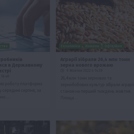
ьство
Економіка
Новини
Офіційно
иробників
Аграрії зібрали 26,4 млн тонн
ися в Державному
зерна нового врожаю
ії
Бізнес
Новини
Офіційно
Події
Суспільство
єстрі
9 Жовтня 2022 о 14:39
во
ТОП1
Фермерство
 16:40
26,4 млн тонн зернових та
вою роботу платформа
зернобобових культур зібрали аграрі
жаю за
Оренда садової ділянки: як усе оформити
 середині серпня, за
станом на перший тиждень жовтня.
легально та без проблем
вано…
Площа…
5 Серпня 2026 о 20:14