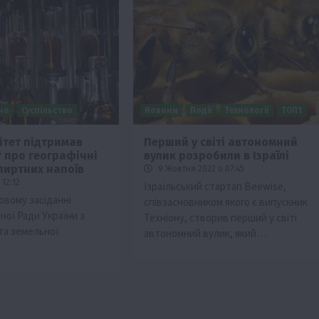
но
Суспільство
Новини
Події
Технології
ТОП1
ітет підтримав
Перший у світі автономний
 про географічні
вулик розробили в Ізраїлі
пиртних напоїв
9 Жовтня 2022 о 07:45
12:12
Ізраїльський стартап Beewise,
овому засіданні
співзасновником якого є випускник
ної Ради України з
Техніону, створив перший у світі
та земельної
автономний вулик, який…