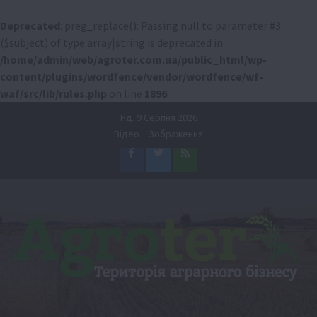
Deprecated
: preg_replace(): Passing null to parameter #3
($subject) of type array|string is deprecated in
/home/admin/web/agroter.com.ua/public_html/wp-
content/plugins/wordfence/vendor/wordfence/wf-
waf/src/lib/rules.php
on line
1896
Перейти
Нд. 9 Серпня 2026
до
Відео
Зображення
вмісту
Facebook
Twitter
Feed