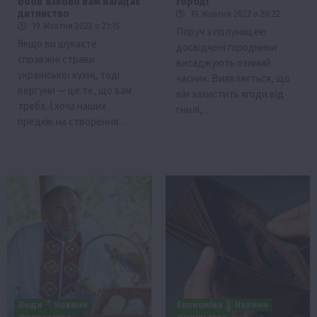
обов’язково вам нагадає
городі
дитинство
19 Жовтня 2022 о 20:22
19 Жовтня 2022 о 21:15
Поруч з полуницею
Якщо ви шукаєте
досвідчені городники
справжні страви
висаджують озимий
української кухні, тоді
часник. Виявляється, що
вергуни — це те, що вам
він захистить ягоди від
треба. І хоча наших
гнилі,…
предків на створення…
Люди
Новини
Економіка
Новини