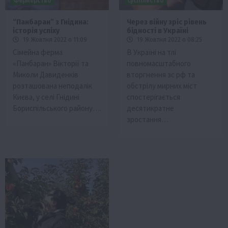
Фермерство
Суспільство
“Панбаран” з Гнідина:
Через війну зріс рівень
історія успіху
бідності в Україні
19 Жовтня 2022 о 11:09
19 Жовтня 2022 о 08:25
Сімейна ферма
В Україні на тлі
«Панбаран» Вікторії та
повномасштабного
Миколи Давиденків
вторгнення зс рф та
розташована неподалік
обстрілу мирних міст
Києва, у селі Гнідині
спостерігається
Бориспільського району….
десятикратне
зростання…