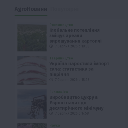
AgroНовини
Популярні
Рослиництво
Глобальне потепління
зміщує ареали
вирощування картоплі
7 Серпня 2026 о 18:58
Твариництво
Україна наростила імпорт
сала: статистика за
півріччя
7 Серпня 2026 о 18:28
Економіка
Виробництво цукру в
Європі падає до
десятирічного мінімуму
7 Серпня 2026 о 17:58
Наука