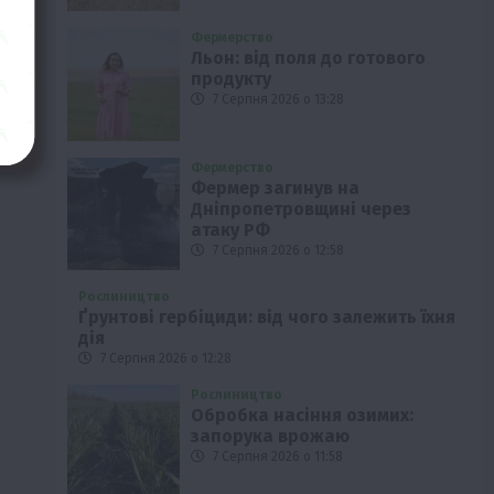
Фермерство
Льон: від поля до готового
продукту
7 Серпня 2026 о 13:28
Фермерство
Фермер загинув на
Дніпропетровщині через
атаку РФ
7 Серпня 2026 о 12:58
Рослиництво
Ґрунтові гербіциди: від чого залежить їхня
дія
7 Серпня 2026 о 12:28
Рослиництво
Обробка насіння озимих:
запорука врожаю
7 Серпня 2026 о 11:58