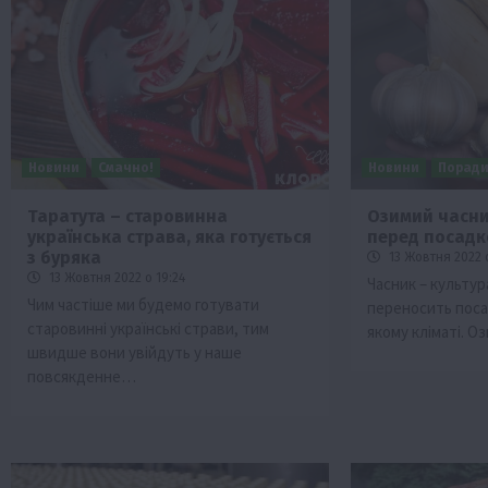
Новини
Смачно!
Новини
Порад
Таратута – старовинна
Озимий часн
українська страва, яка готується
перед посад
Бізнес
Економіка
Життя в селі
Новини
з буряка
13 Жовтня 2022 о
Суспільство
ТОП1
Фермерство
13 Жовтня 2022 о 19:24
Часник – культур
Чим частіше ми будемо готувати
переносить посад
Пролонгація кредитів 5-7-9% для агра
старовинні українські страви, тим
якому кліматі. 
нові кращі умови
швидше вони увійдуть у наше
4 Серпня 2026 о 08:58
повсякденне…