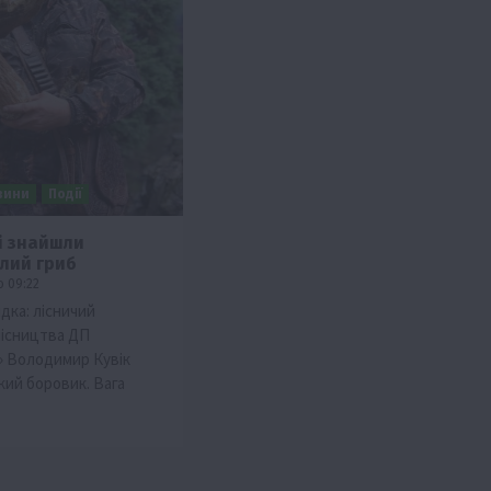
вини
Події
і знайшли
ілий гриб
о 09:22
дка: лісничий
лісництва ДП
» Володимир Кувік
кий боровик. Вага