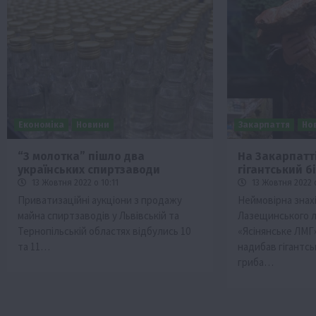
Економіка
Новини
Закарпаття
Но
“З молотка” пішло два
На Закарпатт
українських спиртзаводи
гігантський б
13 Жовтня 2022 о 10:11
13 Жовтня 2022 
Приватизаційні аукціони з продажу
Неймовірна знахі
майна спиртзаводів у Львівській та
Лазещинського 
Тернопільській областях відбулись 10
«Ясінянське ЛМГ
та 11…
надибав гігантсь
гриба…