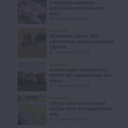
У Карпатах виявили
рідкісний гриб Свиняче
вухо
7 Серпня 2026 о 17:28
Технології
Väderstad Carrier 925:
ефективна обробка важких
ґрунтів
7 Серпня 2026 о 16:58
Технології
Алюмінієвий напівпричіп
KRONE SX: перевезення без
втрат
7 Серпня 2026 о 16:28
Економіка
Світові ціни на рослинні
олії досягли чотирирічного
піку
7 Серпня 2026 о 15:58