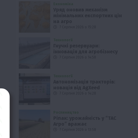
Економіка
Уряд оновив механізм
мінімальних експортних цін
на агро
7 Серпня 2026 о 15:28
Технології
Гнучкі резервуари:
інновація для агробізнесу
7 Серпня 2026 о 14:58
Технології
Автономізація тракторів:
новація від AgXeed
7 Серпня 2026 о 14:28
Рослиництво
Ріпак: урожайність у “ТАС
Агро” вражає
7 Серпня 2026 о 13:58