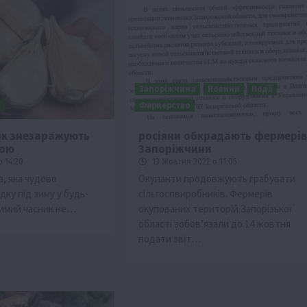
Запоріжчина
Новини
Події
и
Фермерство
ик знезаражують
росіяни обкрадають фермерів
кою
Запоріжчини
Події
 14:20
13 Жовтня 2022 о 11:05
Бізнес
Новини
Поради
ТОП1
а, яка чудово
Окупанти продовжують грабувати
ку під зиму у будь-
сільгоспвиробників. Фермерів
ріїв:
Як правильно підібрати розкидач добрив
Озимий часник не…
окупованих територій Запорізької
залежно від площі поля та культур?
області зобов’язали до 14 жовтня
7 Серпня 2026 о 10:14
подати звіт…