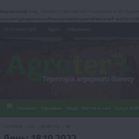
Deprecated
: preg_replace(): Passing null to parameter #3 ($subje
content/plugins/wordfence/vendor/wordfence/wf-waf/src/lib
Перейти
Сб. 8 Серпня 2026
Відео
Зображення
до
вмісту
Новини
Офіційно
Люди
Життя в селі
Галузі АПК
ГОЛОВНА
2022
ЖОВТЕНЬ
18
День:
18.10.2022