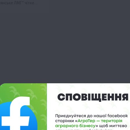
інянське ЛМГ” чітке…