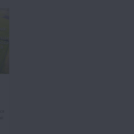
ися
ії