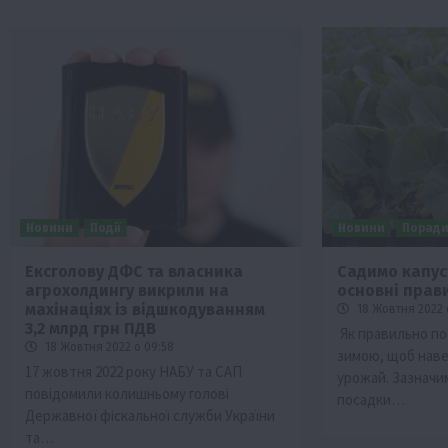
Новини
Події
Новини
Порад
Ексголову ДФС та власника
Садимо капуст
агрохолдингу викрили на
основні прав
махінаціях із відшкодуванням
18 Жовтня 2022 
3,2 млрд грн ПДВ
Як правильно по
18 Жовтня 2022 о 09:58
зимою, щоб наве
17 жовтня 2022 року НАБУ тa САП
урожай. Зазначи
повідомили колишньому голові
посадки…
Держaвної фіскaльної служби Укрaїни
тa…