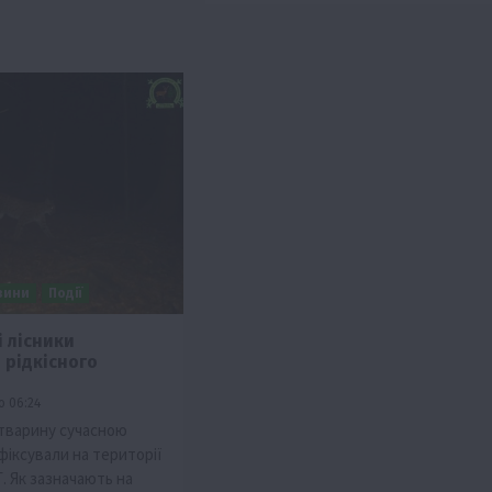
вини
Події
і лісники
 рідкісного
о 06:24
тварину сучасною
іксували на території
. Як зазначають на