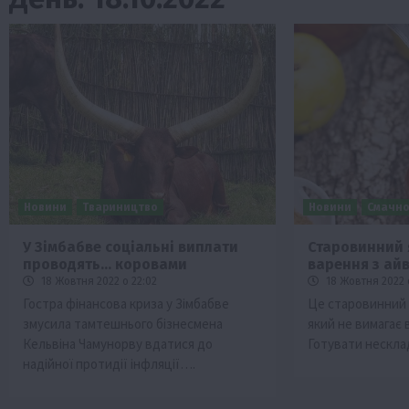
Новини
Твариництво
Новини
Смачно
У Зімбабве соціальні виплати
Старовинний 
проводять… коровами
варення з ай
ини
Події
Наука
Новини
Події
Регіони
ТОП1
Тур
18 Жовтня 2022 о 22:02
18 Жовтня 2022 
Фермерство
Франківщина
Гостра фінансова криза у Зімбабве
Це старовинний 
змусила тамтешнього бізнесмена
який не вимагає 
 млн грн від
У Карпатах виявили рідкісний гриб С
Кельвіна Чамунорву вдатися до
Готувати нескла
вухо
надійної протидії інфляції….
7 Серпня 2026 о 17:28