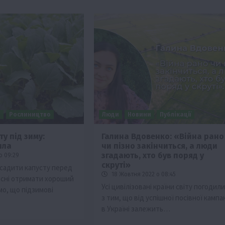
и
Рослиництво
Люди
Новини
Публікації
у під зиму:
Галина Вдовенко: «Війна рано
ила
чи пізно закінчиться, а люди
згадають, хто був поряд у
о 09:29
скруті»
садити капусту перед
18 Жовтня 2022 о 08:45
сні отримати хороший
Усі цивілізовані країни світу погодил
мо, що підзимові
з тим, що від успішної посівної кампан
в Україні залежить…