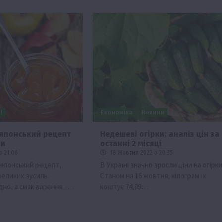
!
Економіка
Новини
японський рецепт
Недешеві огірки: аналіз цін за
ви
останні 2 місяці
изм
о 21:06
18 Жовтня 2022 о 20:35
Бізнес
Новини
Поради
ТОП1
японський рецепт,
В Україні значно зросли ціни на огірки
великих зусиль.
Станом на 16 жовтня, кілограм їх
виняче
Як правильно підібрати розкидач добрив
дно, а смак варення –…
коштує 74,99…
залежно від площі поля та культур?
7 Серпня 2026 о 10:14