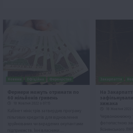
Новини
Офіційно
Фермерство
Закарпаття
Но
Фермери можуть отримати по
На Закарпатт
60 мільйонів гривень
зафільмували
хижака
18 Жовтня 2022 о 07:15
18 Жовтня 2022 
Кабінет міністрів затвердив програму
Червонокнижну 
пільгових кредитів для відновлення
фотопасткою заф
зруйнованих чи вкрадених окупантами
Ясінянського ЛМГ
підприємств. Їхні власники…