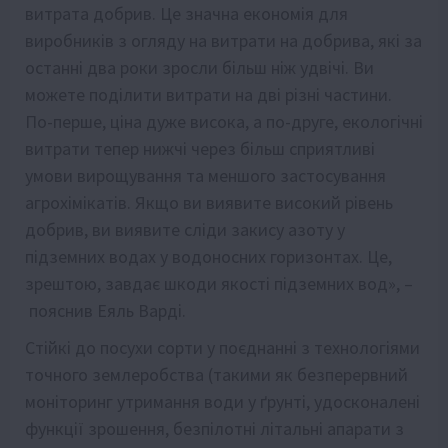
витрата добрив. Це значна економія для
виробників з огляду на витрати на добрива, які за
останні два роки зросли більш ніж удвічі. Ви
можете поділити витрати на дві різні частини.
По-перше, ціна дуже висока, а по-друге, екологічні
витрати тепер нижчі через більш сприятливі
умови вирощування та меншого застосування
агрохімікатів. Якщо ви виявите високий рівень
добрив, ви виявите сліди закису азоту у
підземних водах у водоносних горизонтах. Це,
зрештою, завдає шкоди якості підземних вод», –
пояснив Еяль Варді.
Стійкі до посухи сорти у поєднанні з технологіями
точного землеробства (такими як безперервний
моніторинг утримання води у ґрунті, удосконалені
функції зрошення, безпілотні літальні апарати з