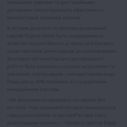
польовими знімками та дистанційними
датчиками тепла) підвищать ефективність
використання зрошення загалом.
В останнє десятиліття програма розведення
кавунів Origene Seeds була зосереджена на
аспектах посухостійкості, а також на інтрогресії
ознак генотипів диких кавунів до культивованих.
Внаслідок цієї новаторської дослідницької
роботи було запущено у продаж низку нових та
унікальних сортів кавунів з використанням води
більш ніж на 30% порівняно зі стандартними
комерційними сортами.
«Ми фокусуємося переважно на кавунах без
кісточок. Наш насіннєвий матеріал поширюється
серед розплідників та дистриб’юторів у всіх
вищезгаданих країнах», – говорить доктор Варді.