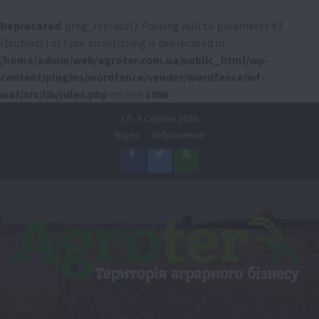
Deprecated
: preg_replace(): Passing null to parameter #3
($subject) of type array|string is deprecated in
/home/admin/web/agroter.com.ua/public_html/wp-
content/plugins/wordfence/vendor/wordfence/wf-
waf/src/lib/rules.php
on line
1896
Перейти
Сб. 8 Серпня 2026
до
Відео
Зображення
вмісту
Facebook
Twitter
Feed