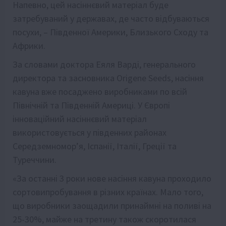
Напевно, цей насіннєвий матеріал буде
затребуваний у державах, де часто відбуваються
посухи, – Південної Америки, Близького Сходу та
Африки.
За словами доктора Еяля Варді, генерального
директора та засновника Origene Seeds, насіння
кавуна вже посаджено виробниками по всій
Північній та Південній Америці. У Європі
інноваційний насіннєвий матеріал
використовується у південних районах
Середземномор’я, Іспанії, Італії, Греції та
Туреччини.
«За останні 3 роки нове насіння кавуна проходило
сортовипробування в різних країнах. Мало того,
що виробники заощадили принаймні на поливі на
25-30%, майже на третину також скоротилася