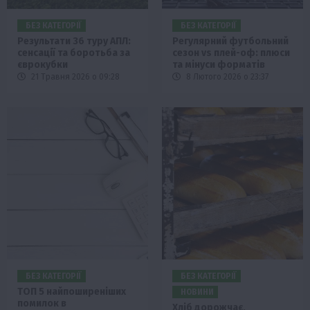
БЕЗ КАТЕГОРІЇ
БЕЗ КАТЕГОРІЇ
Результати 36 туру АПЛ:
Регулярний футбольний
сенсації та боротьба за
сезон vs плей-оф: плюси
єврокубки
та мінуси форматів
21 Травня 2026 о 09:28
8 Лютого 2026 о 23:37
БЕЗ КАТЕГОРІЇ
БЕЗ КАТЕГОРІЇ
ТОП 5 найпоширеніших
НОВИНИ
помилок в
Хліб дорожчає,