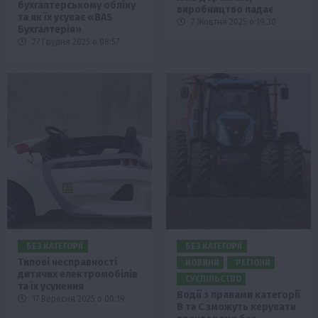
бухгалтерському обліку
виробництво падає
та як їх усуває «BAS
7 Жовтня 2025 о 19:30
Бухгалтерія»
27 Грудня 2025 о 08:57
БЕЗ КАТЕГОРІЇ
БЕЗ КАТЕГОРІЇ
Типові несправності
НОВИНИ
РЕГІОНИ
дитячих електромобілів
СУСПІЛЬСТВО
та їх усунення
Водії з правами категорії
17 Вересня 2025 о 00:19
В та С зможуть керувати