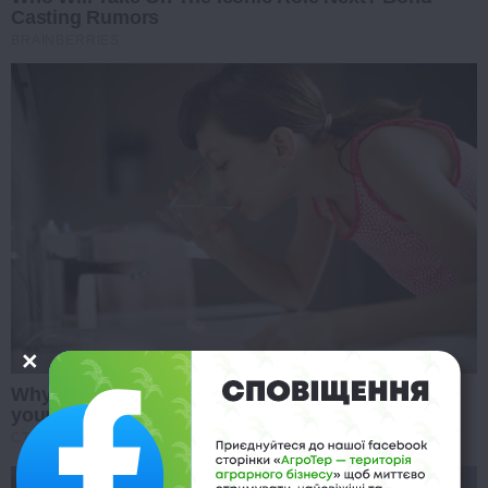
Casting Rumors
BRAINBERRIES
Why this ordinary drink is the secret to feeling
your best every day
CTA FAVORITE