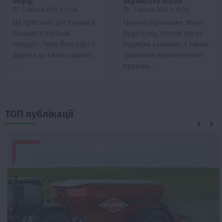
кефір
українське зерно
7 Квітня 2022 о 23:34
7 Квітня 2022 о 19:20
Це простий і доступний в
Ціни на українське зерно
більшості регіонів
будуть під тиском через
продукт. Чому його варто
надмірні залишки, а також
додати до свого раціону,
прогнози «прийнятного»
…
врожаю….
ТОП публікації