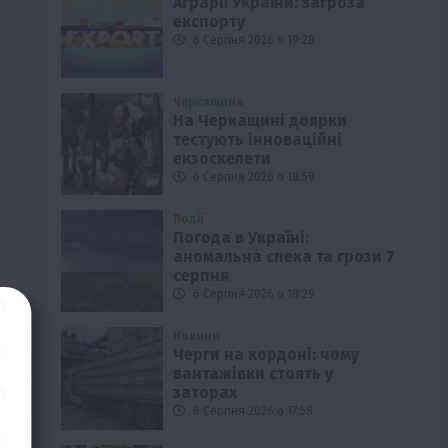
Аграрії України: загроза
експорту
6 Серпня 2026 о 19:28
Черкащина
На Черкащині доярки
тестують інноваційні
екзоскелети
6 Серпня 2026 о 18:59
Події
Погода в Україні:
аномальна спека та грози 7
серпня
6 Серпня 2026 о 18:29
Новини
Черги на кордоні: чому
вантажівки стоять у
заторах
6 Серпня 2026 о 17:58