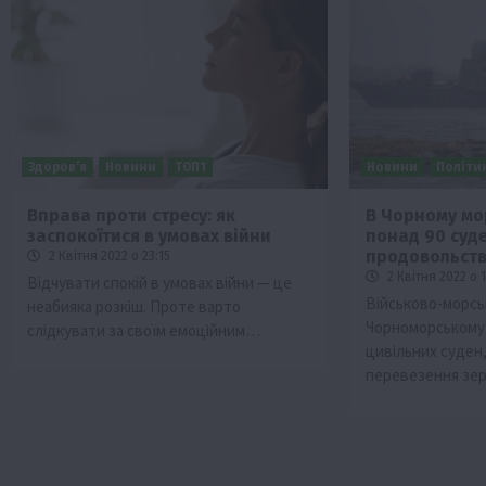
Здоров’я
Новини
ТОП1
Новини
Політи
Вправа проти стресу: як
В Чорному мор
заспокоїтися в умовах війни
понад 90 суде
Бізнес
Галузі АПК
Економіка
Новини
Под
продовольст
2 Квітня 2022 о 23:15
Рослиництво
Суспільство
ТОП1
Фермерст
2 Квітня 2022 о 
Відчувати спокій в умовах війни — це
Військово-морсь
неабияка розкіш. Проте варто
Кредити для аграріїв під заставу вро
Чорноморському 
слідкувати за своїм емоційним…
новою програмою від Уряду
цивільних суден
1 Серпня 2026 о 11:58
перевезення зе