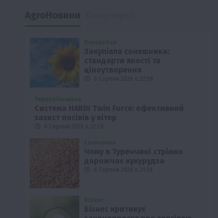
AgroНовини
Популярні
Переробка
Закупівля соняшника:
стандарти якості та
ціноутворення
6 Серпня 2026 о 22:58
Тернопільщина
Система HARDI Twin Force: ефективний
захист посівів у вітер
6 Серпня 2026 о 22:28
Економіка
Чому в Туреччині стрімко
дорожчає кукурудза
6 Серпня 2026 о 21:58
Бізнес
Бізнес критикує