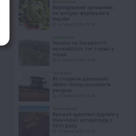
Вінниччина
Вирощування артишоків:
чи вигідно фермерам в
Україні
6 Серпня 2026 о 17:28
Закарпаття
Лохина на Закарпатті:
врожайність 3 кг з куща у
горах
6 Серпня 2026 о 16:58
Технології
Як Cropwise допомагає
Alebor Group економити
ресурси
6 Серпня 2026 о 16:28
Рослиництво
Врожай цукрових буряків у
Німеччині: антирекорд з
1990 року
6 Серпня 2026 о 15:58