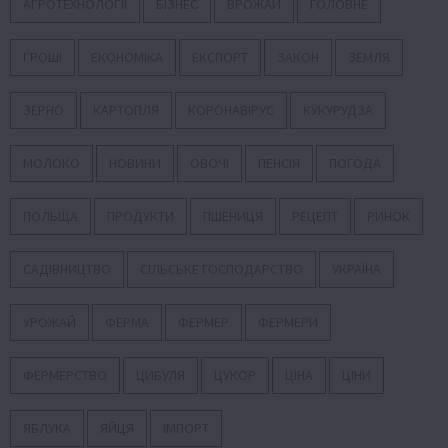
АГРОТЕХНОЛОГІЇ
БІЗНЕС
ВРОЖАЙ
ГОЛОВНЕ
ГРОШІ
ЕКОНОМІКА
ЕКСПОРТ
ЗАКОН
ЗЕМЛЯ
ЗЕРНО
КАРТОПЛЯ
КОРОНАВІРУС
КУКУРУДЗА
МОЛОКО
НОВИНИ
ОВОЧІ
ПЕНСІЯ
ПОГОДА
ПОЛЬЩА
ПРОДУКТИ
ПШЕНИЦЯ
РЕЦЕПТ
РИНОК
САДІВНИЦТВО
СІЛЬСЬКЕ ГОСПОДАРСТВО
УКРАЇНА
УРОЖАЙ
ФЕРМА
ФЕРМЕР
ФЕРМЕРИ
ФЕРМЕРСТВО
ЦИБУЛЯ
ЦУКОР
ЦІНА
ЦІНИ
ЯБЛУКА
ЯЙЦЯ
ІМПОРТ