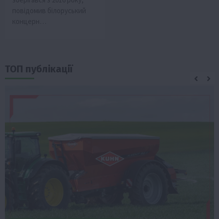
повідомив білоруський
концерн…
ТОП публікації