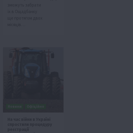
зможуть забрати
їх в Ощадбанку
ще протягом двох
місяців…
Новини
Офіційно
На час війни в Україні
спростили процедуру
реєстрації