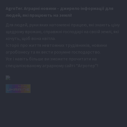
Аgr
oTer. Аграрні новини
– джерело інформації для
людей, які працюють на землі!
Для людей, руки яких натомлені працею, які знають ціну
щедрому врожаю, справжні господарі на своїй землі, які
хочуть, щоб вона квітла.
Історії про життя невтомних трудівників, новини
агробізнесу та як вести розумне господарство.
Усе і навіть більше ви зможете прочитати на
спеціалізованому аграрному сайті
“Агротер”
!