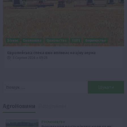
Бізнес
Економіка
Суспільство
ТОП1
Фермерство
Європейська спека вже впливає на ціну зерна
5 Серпня 2026 о 09:28
Пошук:
AgroНовини
Популярні
Рослиництво
Регулятори росту ріпаку: коли та як