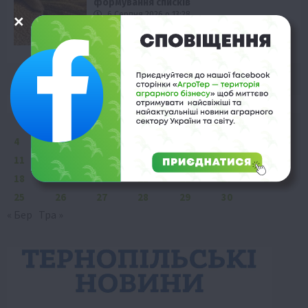
формування списків
6 Серпня 2026 о 13:28
Квітень 2022
Пн
Вт
Ср
Чт
Пт
Сб
Нд
1
2
3
4
5
6
7
8
9
10
11
12
13
14
15
16
17
18
19
20
21
22
23
24
25
26
27
28
29
30
« Бер
Тра »