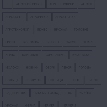
ЄС
АГРАРНИЙ РИНОК
АГРАРНІ НОВИНИ
АГРАРІЇ
АГРОБІЗНЕС
АГРОРИНОК
АГРОСЕКТОР
АГРОТЕХНОЛОГІЇ
БІЗНЕС
ВРОЖАЙ
ГОЛОВНЕ
ГРОШІ
ЕКОНОМІКА
ЕКСПОРТ
ЗАКОН
ЗЕМЛЯ
ЗЕРНО
КАРТОПЛЯ
КОРОНАВІРУС
КУКУРУДЗА
МОЛОКО
НОВИНИ
ОВОЧІ
ПЕНСІЯ
ПОГОДА
ПОЛЬЩА
ПРОДУКТИ
ПШЕНИЦЯ
РЕЦЕПТ
РИНОК
САДІВНИЦТВО
СІЛЬСЬКЕ ГОСПОДАРСТВО
УКРАЇНА
УРОЖАЙ
ФЕРМА
ФЕРМЕР
ФЕРМЕРИ