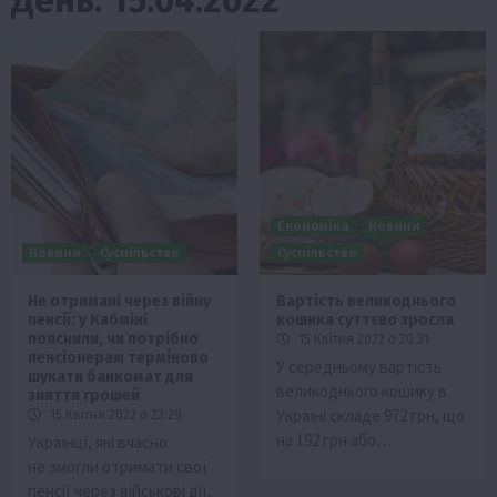
Економіка
Новини
Новини
Суспільство
Суспільство
Не отримані через війну
Вартість великоднього
пенсії: у Кабміні
кошика суттєво зросла
пояснили, чи потрібно
15 Квітня 2022 о 20:31
пенсіонерам терміново
У середньому вартість
шукати банкомат для
великоднього кошику в
зняття грошей
Україні складе 972 грн, що
15 Квітня 2022 о 23:29
на 192 грн або…
Українці, які вчасно
не змогли отримати свої
пенсії через військові дії,