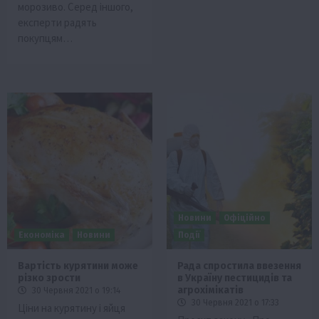
морозиво. Серед іншого,
експерти радять
покупцям…
Новини
Офіційно
Економіка
Новини
Події
Вартість курятини може
Рада спростила ввезення
різко зрости
в Україну пестицидів та
агрохімікатів
30 Червня 2021 о 19:14
30 Червня 2021 о 17:33
Ціни на курятину і яйця