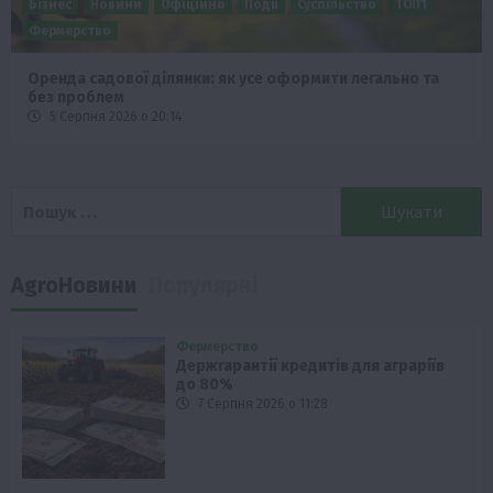
Бізнес
Новини
Офіційно
Події
Суспільство
ТОП1
Фермерство
Оренда садової ділянки: як усе оформити легально та
без проблем
5 Серпня 2026 о 20:14
Пошук:
AgroНовини
Популярні
Фермерство
Держгарантії кредитів для аграріїв
до 80%
7 Серпня 2026 о 11:28