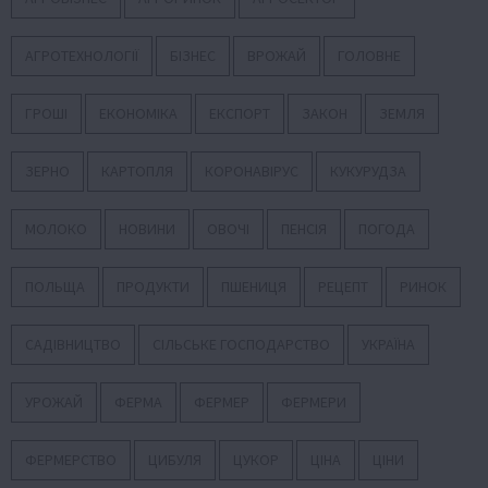
АГРОТЕХНОЛОГІЇ
БІЗНЕС
ВРОЖАЙ
ГОЛОВНЕ
ГРОШІ
ЕКОНОМІКА
ЕКСПОРТ
ЗАКОН
ЗЕМЛЯ
ЗЕРНО
КАРТОПЛЯ
КОРОНАВІРУС
КУКУРУДЗА
МОЛОКО
НОВИНИ
ОВОЧІ
ПЕНСІЯ
ПОГОДА
ПОЛЬЩА
ПРОДУКТИ
ПШЕНИЦЯ
РЕЦЕПТ
РИНОК
САДІВНИЦТВО
СІЛЬСЬКЕ ГОСПОДАРСТВО
УКРАЇНА
УРОЖАЙ
ФЕРМА
ФЕРМЕР
ФЕРМЕРИ
ФЕРМЕРСТВО
ЦИБУЛЯ
ЦУКОР
ЦІНА
ЦІНИ