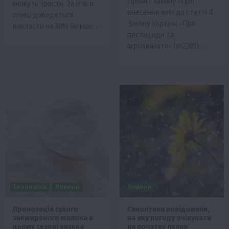
Проєкт закону «Про
можуть зрости. За м’ясо
внесення змін до статті 4
птиці доведеться
Закону України «Про
викласти на 30% більше…
пестициди та
агрохімікати» (№2289)…
Економіка
Новини
Новини
Пропозиція сухого
Синоптики повідомили,
знежиреного молока в
на яку погоду очікувати
цьому сезоні низька
на початку липня