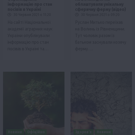
інформацію про стан
облаштували унікальну
посівів в Україні
сферичну ферму (відео)
30 Червня 2021 о 11:20
30 Червня 2021 о 09:20
На сайті Національної
Руслан Митько переїхав
академії аграрних наук
на Волинь із Рівненщини.
України опублікували
Тут чоловік разом із
інформацію про стан
батьком заснували козячу
посівів в Україні та…
ферму….
Новини
Офіційно
Здоров’я
Новини