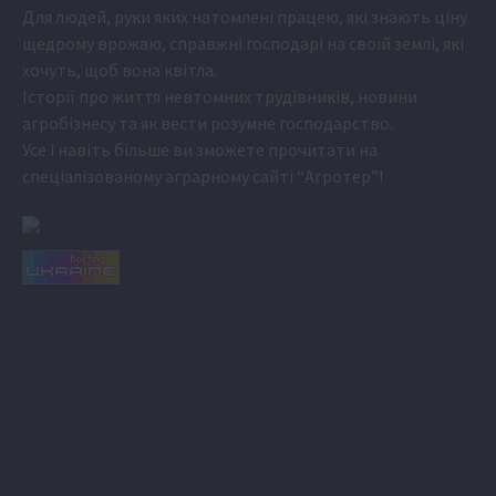
Для людей, руки яких натомлені працею, які знають ціну
щедрому врожаю, справжні господарі на своїй землі, які
хочуть, щоб вона квітла.
Історії про життя невтомних трудівників, новини
агробізнесу та як вести розумне господарство.
Усе і навіть більше ви зможете прочитати на
спеціалізованому аграрному сайті
“Агротер”
!