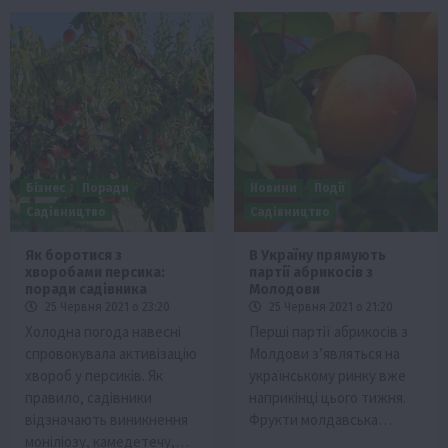
Бізнес
Поради
Новини
Події
Садівництво
Садівництво
Як боротися з
В Україну прямують
хворобами персика:
партії абрикосів з
поради садівника
Молодови
25 Червня 2021 о 23:20
25 Червня 2021 о 21:20
Холодна погода навесні
Перші партії абрикосів з
спровокувала активізацію
Молдови з’являться на
хвороб у персиків. Як
українському ринку вже
правило, садівники
наприкінці цього тижня.
відзначають виникнення
Фрукти молдавська…
моніліозу, камедетечу,…