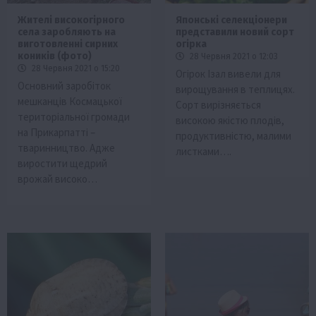
Жителі високогірного
Японські селекціонери
села заробляють на
представили новий сорт
виготовленні сирних
огірка
коників (фото)
28 Червня 2021 о 12:03
28 Червня 2021 о 15:20
Огірок Ізал вивели для
Основний заробіток
вирощування в теплицях.
мешканців Космацької
Сорт вирізняється
територіальної громади
високою якістю плодів,
на Прикарпатті –
продуктивністю, малими
тваринництво. Адже
листками….
виростити щедрий
врожай високо…