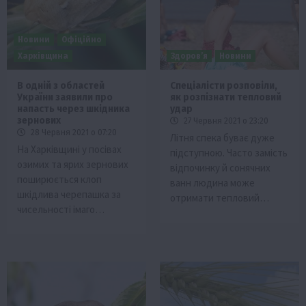
Новини
Офіційно
Харківщина
Здоров’я
Новини
В одній з областей
Спеціалісти розповіли,
України заявили про
як розпізнати тепловий
напасть через шкідника
удар
зернових
27 Червня 2021 о 23:20
28 Червня 2021 о 07:20
Літня спека буває дуже
На Харківщині у посівах
підступною. Часто замість
озимих та ярих зернових
відпочинку й сонячних
поширюється клоп
ванн людина може
шкідлива черепашка за
отримати тепловий…
чисельності імаго…