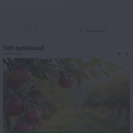
Пагінація
1
…
2
3
4
8
Наступна
записів
ТОП публікації