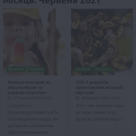
Здоров’я
Новини
Новини
Смачно!
Фахівці пояснили, як
ТОП-5 рецептів
обрати якісне та
приготування молодої
корисне морозиво
картоплі
30 Червня 2021 о 23:20
30 Червня 2021 о 21:20
Спеціалісти
Літо – час смакоти і пора
Держпродспоживслужби
не лише свіжих ягід і
оприлюднили поради, які
фруктів, але й молодої…
допоможе споживачам
обрати високоякісне