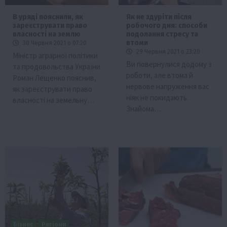
В уряді пояснили, як
Як не здуріти після
зареєструвати право
робочого дня: способи
власності на землю
подолання стресу та
втоми
30 Червня 2021 о 07:20
29 Червня 2021 о 23:20
Міністр аграрної політики
Ви повернулися додому з
та продовольства України
роботи, але втома й
Роман Лещенко пояснив,
нервове напруження вас
як зареєструвати право
ніяк не покидають.
власності на земельну…
Знайома…
Бізнес
Регіони