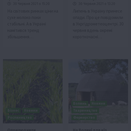
30 Червня 2021 о 15:20
30 Червня 2021 о 13:20
На світових ринках ціни на
Липень в Україну принесе
сухе молоко поки
опади. Про це повідомили
стабільні. А в Україні
в Укргідрометеоцентрі. 30
намітився тренд
червня вдень окремі
збільшення…
короткочасні…
Волинь
Новини
Бізнес
Новини
Твариництво
Рослиництво
Фермерство
Оприлюднили
На Волині для кіз