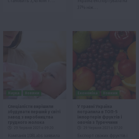
становить 3,43 млн т….
Україна експортувала на
37% ніж…
Наука
Новини
Економіка
Новини
Спеціалісти вирішили
У травні Україна
збудувати перший у світі
потрапила в ТОП-5
завод з виробництва
імпортерів фруктів і
грудного молока
овочів з Туреччини
29 Червня 2021 о 09:20
29 Червня 2021 о 07:20
Компанія 108Labs заявила
Експорт свіжих фруктів і