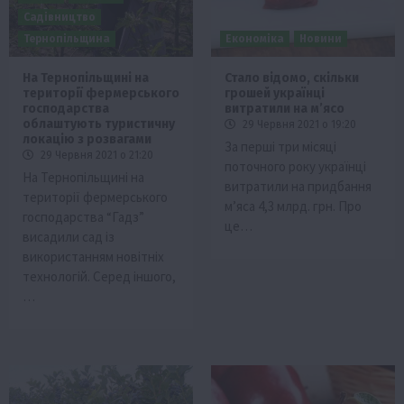
Садівництво
Тернопільщина
Економіка
Новини
На Тернопільщині на
Стало відомо, скільки
території фермерського
грошей українці
господарства
витратили на м’ясо
облаштують туристичну
29 Червня 2021 о 19:20
локацію з розвагами
За перші три місяці
29 Червня 2021 о 21:20
поточного року українці
На Тернопільщині на
витратили на придбання
території фермерського
м’яса 4,3 млрд. грн. Про
господарства “Гадз”
це…
висадили сад із
використанням новітніх
технологій. Серед іншого,
…