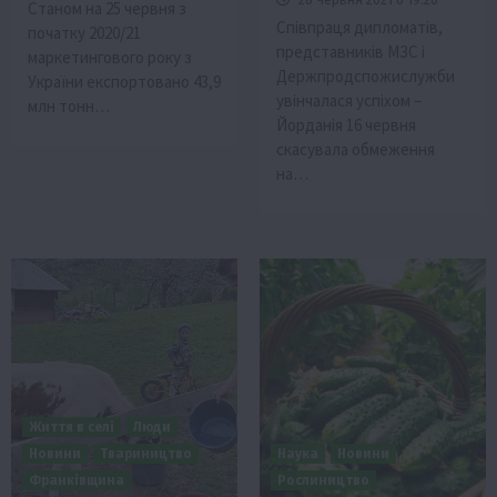
Станом на 25 червня з
Співпраця дипломатів,
початку 2020/21
представників МЗС і
маркетингового року з
Держпродспожислужби
України експортовано 43,9
увінчалася успіхом –
млн тонн…
Йорданія 16 червня
скасувала обмеження
на…
Життя в селі
Люди
Новини
Твариництво
Наука
Новини
Франківщина
Рослиництво