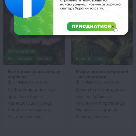
Житомирщина
Життя в селі
Новини
Новини
Події
Вже відомі ціни на першу
В Україну ввезли броколі
чорницю
з пестицидами
27 Червня 2021 о 11:20
27 Червня 2021 о 07:20
На Житомирщині почали
Броколі з пестицидами та
продавати першу
харчова добавка з
чорницю у цьому році.
токсинами потрапили до
Придбати їх можна на
України з-за кордону.
місцевих ринках,…
Капусту завезли…