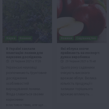
Наука
Новини
Новини
Садівництво
В Україні заклали
Які яблука охоче
плантацію лохини для
приймають на експорт:
наукових досліджень
думка виробника
29 Червня 2021 о 17:20
29 Червня 2021 о 15:48
Українські науковці
Цього року садівники
розпочинають ґрунтовне
очікують високого
дослідження
врожаю яблук. Велика
особливостей
кількість продукції і
вирощування лохини.
залишки торішнього
Ягода славиться своїми
врожаю вплинуть…
корисними
властивостями, але ще…