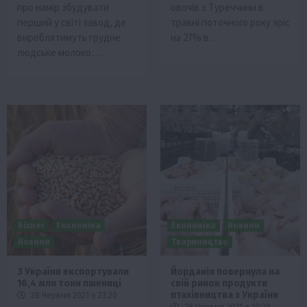
про намір збудувати
овочів з Туреччини в
перший у світі завод, де
травні поточного року зріс
вироблятимуть грудне
на 27% в…
людське молоко….
Бізнес
Економіка
Економіка
Новини
Новини
Твариництво
З України експортували
Йорданія повернула на
16,4 млн тонн пшениці
свій ринок продукти
птахівництва з України
28 Червня 2021 о 23:20
28 Червня 2021 о 19:20