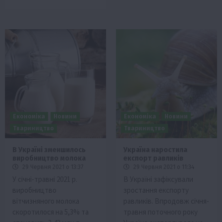
Економіка
Новини
Економіка
Новини
Твариництво
Твариництво
В Україні зменшилось
Україна наростила
виробництво молока
експорт равликів
29 Червня 2021 о 13:37
29 Червня 2021 о 11:34
У січні-травні 2021 р.
В Україні зафіксували
виробництво
зростання експорту
вітчизняного молока
равликів. Впродовж січня-
скоротилося на 5,3% та
травня поточного року