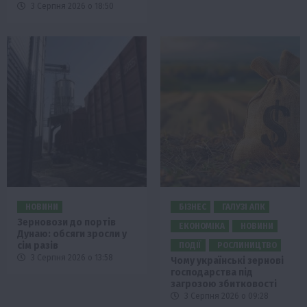
3 Серпня 2026 о 18:50
НОВИНИ
БІЗНЕС
ГАЛУЗІ АПК
Зерновози до портів
ЕКОНОМІКА
НОВИНИ
Дунаю: обсяги зросли у
сім разів
ПОДІЇ
РОСЛИНИЦТВО
3 Серпня 2026 о 13:58
Чому українські зернові
господарства під
загрозою збитковості
3 Серпня 2026 о 09:28