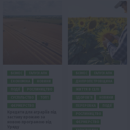
БІЗНЕС
ГАЛУЗІ АПК
БІЗНЕС
ГАЛУЗІ АПК
ЕКОНОМІКА
НОВИНИ
ДНІПРОПЕТРОВЩИНА
ПОДІЇ
РОСЛИНИЦТВО
ЖИТТЯ В СЕЛІ
СУСПІЛЬСТВО
ТОП1
ЗДОРОВ’Я
НОВИНИ
ФЕРМЕРСТВО
ПЕРЕРОБКА
ПОДІЇ
Кредити для аграріїв під
РОСЛИНИЦТВО
заставу врожаю за
новою програмою від
ФЕРМЕРСТВО
Уряду
ХАРКІВЩИНА