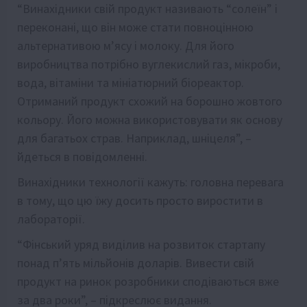
“Винахідники свій продукт називають “солеїн” і
переконані, що він може стати повноцінною
альтернативою м’ясу і молоку. Для його
виробництва потрібно вуглекислий газ, мікроби,
вода, вітаміни та мініатюрний біореактор.
Отриманий продукт схожий на борошно жовтого
кольору. Його можна використовувати як основу
для багатьох страв. Наприклад, шніцеля”, –
йдеться в повідомленні.
Винахідники технології кажуть: головна перевага
в тому, що цю їжу досить просто виростити в
лабораторії.
“Фінський уряд виділив на розвиток стартапу
понад п’ять мільйонів доларів. Вивести свій
продукт на ринок розробники сподіваються вже
за два роки”, – підкреслює видання.