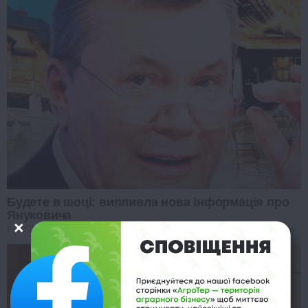
Будете в шоці: випливла нова інформація про
Януковича
PROZORO