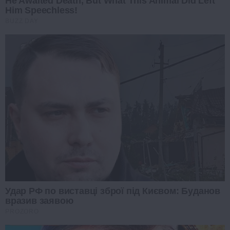
He Awaited Death, But What This Animal Did Left
Him Speechless!
BUZZ DAY
Удар РФ по виставці зброї під Києвом: Буданов
вразив заявою
PROZORO