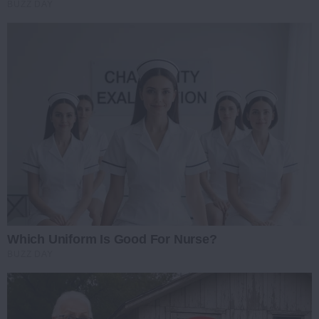
BUZZ DAY
Which Uniform Is Good For Nurse?
BUZZ DAY