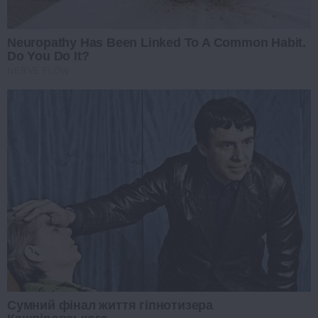
Neuropathy Has Been Linked To A Common Habit.
Do You Do It?
NERVE FLOW
Сумний фінал життя гіпнотизера