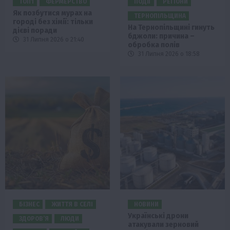
ТОП1
ФЕРМЕРСТВО
ПОДІЇ
РЕГІОНИ
Як позбутися мурах на
ТЕРНОПІЛЬЩИНА
городі без хімії: тільки
На Тернопільщині гинуть
дієві поради
бджоли: причина –
31 Липня 2026 о 21:40
обробка полів
31 Липня 2026 о 18:58
БІЗНЕС
ЖИТТЯ В СЕЛІ
НОВИНИ
Українські дрони
ЗДОРОВ’Я
ЛЮДИ
атакували зерновий