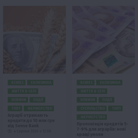
БІЗНЕС
ЕКОНОМІКА
БІЗНЕС
ЕКОНОМІКА
ЖИТТЯ В СЕЛІ
ЖИТТЯ В СЕЛІ
НОВИНИ
ПОДІЇ
НОВИНИ
ПОДІЇ
ТОП1
ФЕРМЕРСТВО
СУСПІЛЬСТВО
ТОП1
Аграрії отримають
ФЕРМЕРСТВО
кредити до 10 млн грн
Пролонгація кредитів 5-
від Sense Bank
7-9% для аграріїв: нові
4 Серпня 2026 о 12:08
кращі умови