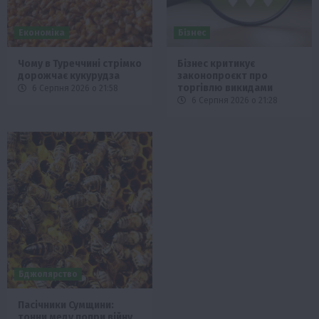
Економіка
Бізнес
Чому в Туреччині стрімко
Бізнес критикує
дорожчає кукурудза
законопроєкт про
торгівлю викидами
6 Серпня 2026 о 21:58
6 Серпня 2026 о 21:28
Бджолярство
Пасічники Сумщини:
тонни меду попри війну