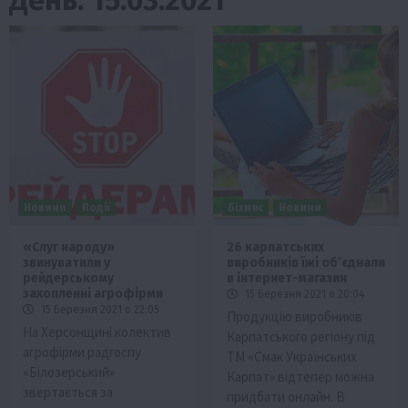
Новини
Події
Бізнес
Новини
«Слуг народу»
26 карпатських
звинуватили у
виробників їжі об’єднали
рейдерському
в інтернет-магазин
захопленні агрофірми
15 Березня 2021 о 20:04
15 Березня 2021 о 22:05
Продукцію виробників
На Херсонщині колектив
Карпатського регіону під
агрофірми радгоспу
ТМ «Смак Українських
«Білозерський»
Карпат» відтепер можна
звертається за
придбати онлайн. В