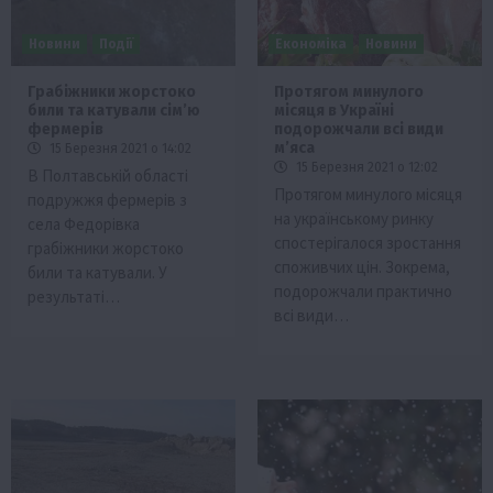
Новини
Події
Економіка
Новини
Грабіжники жорстоко
Протягом минулого
били та катували сім’ю
місяця в Україні
фермерів
подорожчали всі види
м’яса
15 Березня 2021 о 14:02
15 Березня 2021 о 12:02
В Полтавській області
Протягом минулого місяця
подружжя фермерів з
на українському ринку
села Федорівка
спостерігалося зростання
грабіжники жорстоко
споживчих цін. Зокрема,
били та катували. У
подорожчали практично
результаті…
всі види…