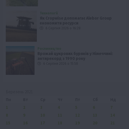
Технології
Як Cropwise допомагає Alebor Group
економити ресурси
6 Серпня 2026 о 16:28
Рослиництво
Врожай цукрових буряків у Німеччині:
антирекорд з 1990 року
6 Серпня 2026 о 15:58
Березень 2021
Пн
Вт
Ср
Чт
Пт
Сб
Нд
1
2
3
4
5
6
7
8
9
10
11
12
13
14
15
16
17
18
19
20
21