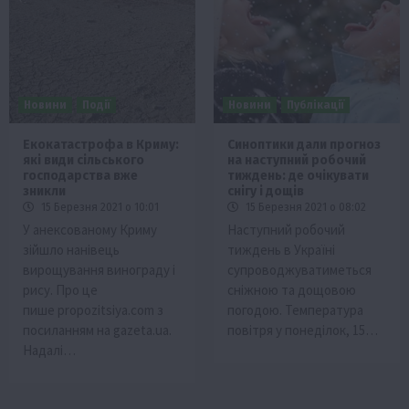
Новини
Події
Новини
Публікації
Екокатастрофа в Криму:
Синоптики дали прогноз
які види сільського
на наступний робочий
господарства вже
тиждень: де очікувати
зникли
снігу і дощів
15 Березня 2021 о 10:01
15 Березня 2021 о 08:02
У анексованому Криму
Наступний робочий
зійшло нанівець
тиждень в Україні
вирощування винограду і
супроводжуватиметься
рису. Про це
сніжною та дощовою
пише propozitsiya.com з
погодою. Температура
посиланням на gazeta.ua.
повітря у понеділок, 15…
Надалі…