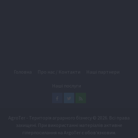
Головна
Про нас / Контакти
Наші партнери
Наші послуги
Facebook
Twitter
Feed
AgroTer - Територія аграрного бізнесу
© 2026. Всі права
захищені. При використанні матеріалів активне
гіперпосилання на
ArgoTer
є обов'язковим.