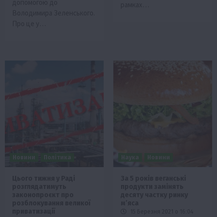
допомогою до
рамках…
Володимира Зеленського.
Про це у…
Новини
Політика
Наука
Новини
Цього тижня у Раді
За 5 років веганські
розглядатимуть
продукти замінять
законопроєкт про
десяту частку ринку
розблокування великої
м’яса
приватизації
15 Березня 2021 о 16:04