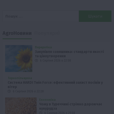
Пошук:
AgroНовини
Популярні
Переробка
Закупівля соняшника: стандарти якості
та ціноутворення
6 Серпня 2026 о 22:58
Тернопільщина
Система HARDI Twin Force: ефективний захист посівів у
вітер
6 Серпня 2026 о 22:28
Економіка
Чому в Туреччині стрімко дорожчає
кукурудза
6 Серпня 2026 о 21:58