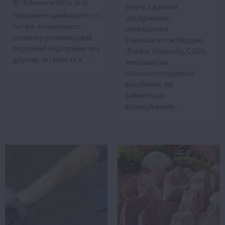
15 Березня 2021 о 18:03
Згідно з даними
Парламентський комітет з
дослідження,
питань економічного
проведеного
розвитку рекомендував
Університетом Пердью
Верховній Раді прийняти у
(Purdue University, США),
другому читання та в…
американські
сільськогосподарські
виробники, які
займаються
вирощуванням…