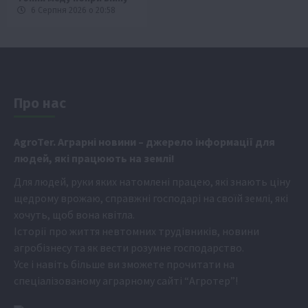
6 Серпня 2026 о 20:58
Про нас
Аgr
oTer. Аграрні новини
– джерело інформації для
людей, які працюють на землі!
Для людей, руки яких натомлені працею, які знають ціну
щедрому врожаю, справжні господарі на своїй землі, які
хочуть, щоб вона квітла.
Історії про життя невтомних трудівників, новини
агробізнесу та як вести розумне господарство.
Усе і навіть більше ви зможете прочитати на
спеціалізованому аграрному сайті
“Агротер”
!