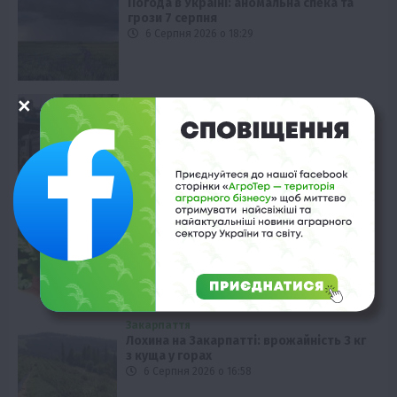
Погода в Україні: аномальна спека та
грози 7 серпня
6 Серпня 2026 о 18:29
Новини
Черги на кордоні: чому вантажівки
стоять у заторах
6 Серпня 2026 о 17:58
Вінниччина
Вирощування артишоків: чи вигідно
фермерам в Україні
6 Серпня 2026 о 17:28
Закарпаття
Лохина на Закарпатті: врожайність 3 кг
з куща у горах
6 Серпня 2026 о 16:58