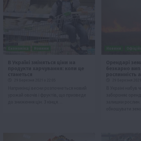
Економіка
Новини
Новини
Офіцій
В Україні зміняться ціни на
Орендарі зем
продукти харчування: коли це
безкарно вип
Бізнес
Галузі АПК
Економіка
Новини
Под
станеться
рослинність а
Рослиництво
Суспільство
ТОП1
Фермерст
29 Березня 2021 о 22:05
29 Березня 2021
Наприкінці весни розпочнеться новий
В Україні набув 
Кредити для аграріїв під заставу вро
урожай овочів і фруктів, що призведе
забороняє орен
новою програмою від Уряду
до зниження цін. З кінця…
залишки рослин.
1 Серпня 2026 о 11:58
обкошувати зем