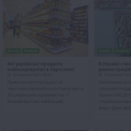
Бізнес
Новини
Бізнес
Новини
Які українські продукти
В Україні ств
найпопулярніші в Євросоюзі
демонстраці
29 Березня 2021 о 16:04
29 Березня 2021 
Право експорту продукції на
Національна асоц
територію Європейського Союзу мають
сільськогоспода
362 українських підприємства. У
України (НАСДСУ
Великій Британії найбільший…
«Українська мер
ферм «Демо-фе