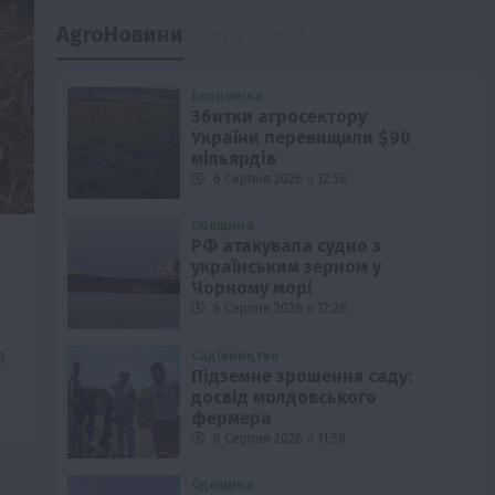
AgroНовини
Популярні
Економіка
Збитки агросектору
України перевищили $90
мільярдів
6 Серпня 2026 о 12:58
Одещина
РФ атакувала судно з
українським зерном у
Чорному морі
6 Серпня 2026 о 12:28
д
Садівництво
Підземне зрошення саду:
досвід молдовського
фермера
6 Серпня 2026 о 11:58
Одещина