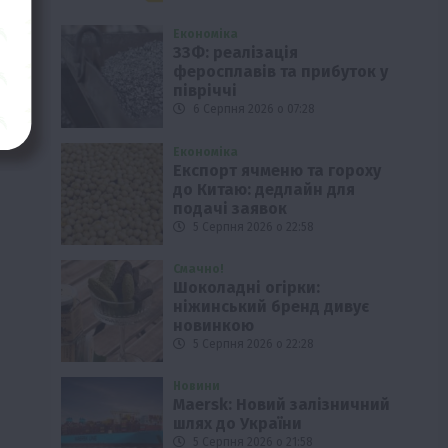
Економіка
ЗЗФ: реалізація
феросплавів та прибуток у
півріччі
6 Серпня 2026 о 07:28
Економіка
Експорт ячменю та гороху
до Китаю: дедлайн для
подачі заявок
5 Серпня 2026 о 22:58
Смачно!
Шоколадні огірки:
ніжинський бренд дивує
новинкою
5 Серпня 2026 о 22:28
Новини
Maersk: Новий залізничний
шлях до України
5 Серпня 2026 о 21:58