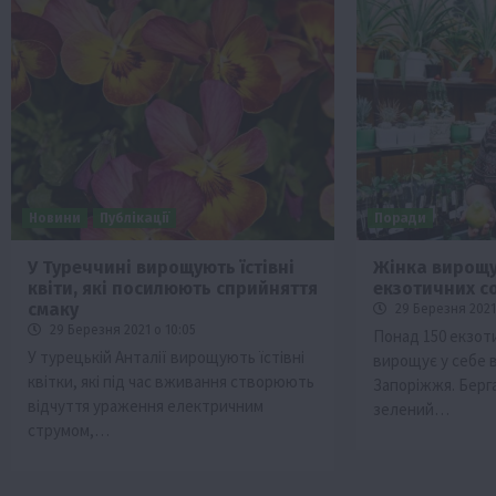
Новини
Публікації
Поради
У Туреччині вирощують їстівні
Жінка вирощу
квіти, які посилюють сприйняття
екзотичних с
смаку
29 Березня 2021
29 Березня 2021 о 10:05
Понад 150 екзот
У турецькій Анталії вирощують їстівні
вирощує у себе 
квітки, які під час вживання створюють
Запоріжжя. Берг
відчуття ураження електричним
зелений…
струмом,…