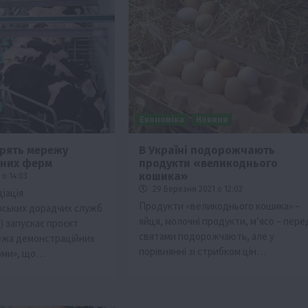
Економіка
Новини
орять мережу
В Україні подорожчають
йних ферм
продукти «великоднього
кошика»
о 14:03
29 Березня 2021 о 12:02
іація
Продукти «великоднього кошика» –
рських дорадчих служб
яйця, молочні продукти, м’ясо – пере
) запускає проєкт
святами подорожчають, але у
ежа демонстраційних
порівнянні зі стрибком цін…
рми», що…