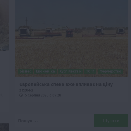
Бізнес
Економіка
Суспільство
ТОП1
Фермерство
Європейська спека вже впливає на ціну
зерна
і,
5 Серпня 2026 о 09:28
Пошук: