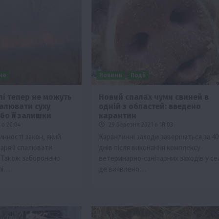
но
Новини
Події
лі тепер не можуть
Новий спалах чуми свиней в
алювати суху
одній з областей: введено
ії
Бізнес
Новини
Офіційно
Події
Суспільство
бо її залишки
карантин
во
ТОП1
Фермерство
 о 20:04
29 Березня 2021 о 18:03
чинності закон, який
Карантинні заходи завершаться за 40
жаю за
Оренда садової ділянки: як усе оформити
дарям спалювати
днів після виконання комплексу
легально та без проблем
 Також заборонено
ветеринарно-санітарних заходів у сел
5 Серпня 2026 о 20:14
лі…
де виявлено…