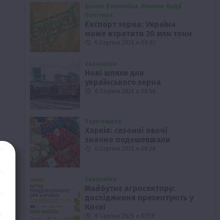
Бізнес
Економіка
Новини
Події
Політика
Експорт зерна: Україна
може втратити 30 млн тонн
6 Серпня 2026 о 09:02
Економіка
Нові шляхи для
українського зерна
6 Серпня 2026 о 08:58
Харківщина
Харків: сезонні овочі
значно подешевшали
6 Серпня 2026 о 08:28
Економіка
Майбутнє агросектору:
дослідження презентують у
Києві
6 Серпня 2026 о 07:58