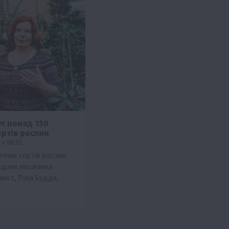
є понад 150
ортів рослин
 о 08:02
ичних сортів рослин
вдома мешканка
амот, Рука Будди,