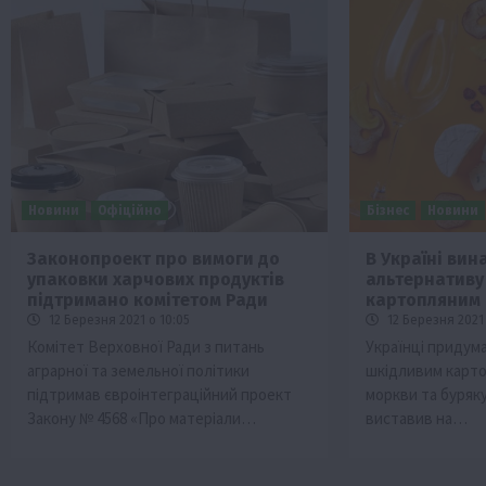
Новини
Офіційно
Бізнес
Новини
Законопроект про вимоги до
В Україні ви
упаковки харчових продуктів
альтернативу
підтримано комітетом Ради
картопляним 
12 Березня 2021 о 10:05
12 Березня 2021
Комітет Верховної Ради з питань
Українці придум
аграрної та земельної політики
шкідливим карто
підтримав євроінтеграційний проект
моркви та буряку
Закону № 4568 «Про матеріали…
виставив на…