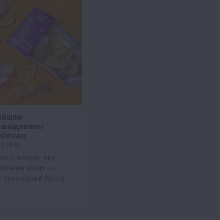
найшли
 шкідливим
чіпсам
 о 08:02
али альтернативу
пляним чіпсам – з
. Український бренд