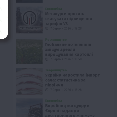
Економіка
Металурги просять
скасувати підвищення
тарифів УЗ
7 Серпня 2026 о 19:28
Рослиництво
Глобальне потепління
зміщує ареали
вирощування картоплі
7 Серпня 2026 о 18:58
Твариництво
Україна наростила імпорт
сала: статистика за
півріччя
7 Серпня 2026 о 18:28
Економіка
Виробництво цукру в
Європі падає до
десятирічного мінімуму