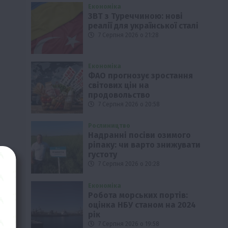
Економіка
ЗВТ з Туреччиною: нові
реалії для української сталі
7 Серпня 2026 о 21:28
Економіка
ФАО прогнозує зростання
світових цін на
продовольство
7 Серпня 2026 о 20:58
Рослиництво
Надранні посіви озимого
ріпаку: чи варто знижувати
густоту
7 Серпня 2026 о 20:28
Економіка
Робота морських портів:
оцінка НБУ станом на 2024
рік
7 Серпня 2026 о 19:58