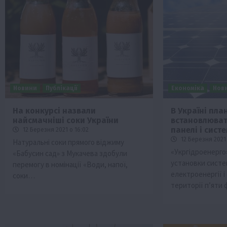
Новини
Публікації
Економіка
Нов
На конкурсі назвали
В Україні пла
найсмачніші соки України
встановлюват
панелі і сис
12 Березня 2021 о 16:02
12 Березня 2021 
Натуральні соки прямого віджиму
«Укргідроенерго
«Бабусин сад» з Мукачева здобули
установки систе
перемогу в номінації «Води, напої,
електроенергії і
соки…
території п’яти 