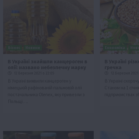
Бізнес
Новини
Економіка
Нов
В Україні знайшли канцероген в
В Україні рі
олії: названо небезпечну марку
гречка
Бізнес
Економіка
Життя в селі
Новини
12 Березня 2021 о 22:05
12 Березня 2021 
ТОП1
Фермерство
В Україні виявили канцероген у
В Україні скороч
німецькій рафінованій пальмовій олії
Станом на 1 січня
Аграрії отримають кредити до 10 млн 
постачальника Olenex, яку привезли з
підприємствах з
Sense Bank
Польщі….
4 Серпня 2026 о 12:08