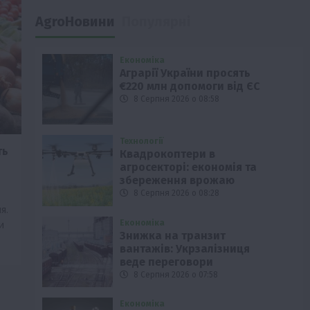
AgroНовини
Популярні
Економіка
Аграрії України просять
€220 млн допомоги від ЄС
8 Серпня 2026 о 08:58
Технології
ть
Квадрокоптери в
агросекторі: економія та
збереження врожаю
8 Серпня 2026 о 08:28
я.
Економіка
и
Знижка на транзит
вантажів: Укрзалізниця
веде переговори
8 Серпня 2026 о 07:58
Економіка