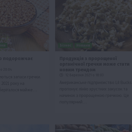
ини
Бізнес
Новини
зко подорожчає
Продукція з пророщеної
органічної гречки може стати
Події
Наука
Новини
Події
Регіони
ТОП1
Туризм
новим трендом
о 20:04
Фермерство
Франківщина
12 Березня 2021 о 18:03
уються запаси гречки.
Американське підприємство Lil Bucks
 2021 року на
грн від
У Карпатах виявили рідкісний гриб Свиня
пропонує лінію хрустких закусок та
берігалося майже…
вухо
начинок з пророщеною гречкою. Це
7 Серпня 2026 о 17:28
популярний…