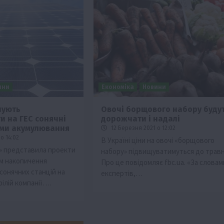
ини
Економіка
Новини
нують
Овочі борщового набору буду
и на ГЕС сонячні
дорожчати і надалі
теми акумулювання
12 Березня 2021 о 12:02
о 14:02
В Україні ціни на овочі «борщового
» представила проекти
набору» підвищуватимуться до травн
м накопичення
Про це повідомляє fbc.ua. «За словам
 сонячних станцій на
експертів,…
філій компанії….