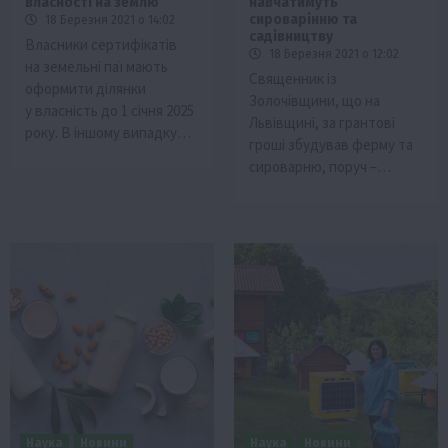
власності на землю
навчатимуть
сироварінню та
18 Березня 2021 о 14:02
садівництву
Власники сертифікатів
18 Березня 2021 о 12:02
на земельні паї мають
Священник із
оформити ділянки
Золочівщини, що на
у власність до 1 січня 2025
Львівщині, за грантові
року. В іншому випадку…
гроші збудував ферму та
сироварню, поруч –…
Наука
Новини
Наука
Новини