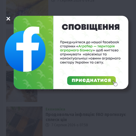
7 Серпня 2026 о 09:28
Економіка
Ціни на вуглець в Європі тримаються
вище €80
7 Серпня 2026 о 08:58
Твариництво
Держпідтримка тваринництва: 31
комплекс на компенсацію
7 Серпня 2026 о 08:28
Економіка
Продовольча інфляція: FAO прогнозує
сплеск цін
7 Серпня 2026 о 07:58