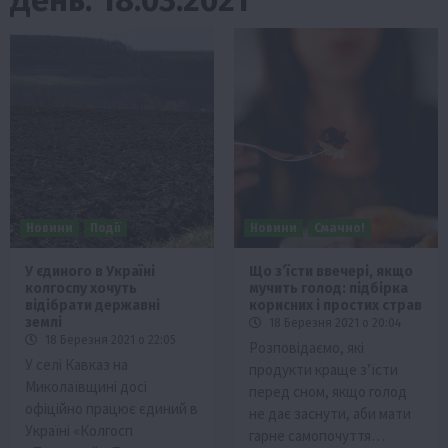
Новини
Події
Новини
Смачно!
У єдиного в Україні
Що з’їсти ввечері, якщо
колгоспу хочуть
мучить голод: підбірка
відібрати державні
корисних і простих страв
землі
18 Березня 2021 о 20:04
18 Березня 2021 о 22:05
Розповідаємо, які
У селі Кавказ на
продукти краще з’їсти
Миколаївщині досі
перед сном, якщо голод
офіційно працює єдиний в
не дає заснути, аби мати
Україні «Колгосп
гарне самопочуття…