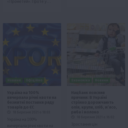
«Прометей». Проте у…
Новини
Офіційно
Економіка
Новини
Україна на 100%
Нацбанк пояснив
вичерпала річні квоти на
причини: В Україні
безмитні поставки ряду
стрімко дорожчають
товарів до ЄС
олія, крупи, хліб, м’ясо,
риба і молоко
18 Березня 2021 о 18:03
18 Березня 2021 о 16:02
Україна на 100%
Зростання цін
вичерпала річні квоти на