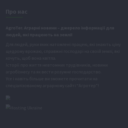
Про нас
Аgr
oTer. Аграрні новини
– джерело інформації для
людей, які працюють на землі!
Для людей, руки яких натомлені працею, які знають ціну
щедрому врожаю, справжні господарі на своїй землі, які
хочуть, щоб вона квітла.
Історії про життя невтомних трудівників, новини
агробізнесу та як вести розумне господарство.
Усе і навіть більше ви зможете прочитати на
спеціалізованому аграрному сайті
“Агротер”
!