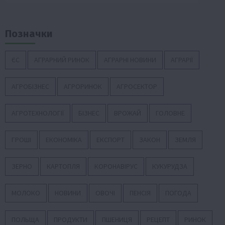
Позначки
ЄС
АГРАРНИЙ РИНОК
АГРАРНІ НОВИНИ
АГРАРІЇ
АГРОБІЗНЕС
АГРОРИНОК
АГРОСЕКТОР
АГРОТЕХНОЛОГІЇ
БІЗНЕС
ВРОЖАЙ
ГОЛОВНЕ
ГРОШІ
ЕКОНОМІКА
ЕКСПОРТ
ЗАКОН
ЗЕМЛЯ
ЗЕРНО
КАРТОПЛЯ
КОРОНАВІРУС
КУКУРУДЗА
МОЛОКО
НОВИНИ
ОВОЧІ
ПЕНСІЯ
ПОГОДА
ПОЛЬЩА
ПРОДУКТИ
ПШЕНИЦЯ
РЕЦЕПТ
РИНОК