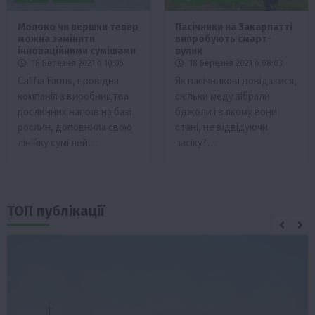
Молоко чи вершки тепер
Пасічники на Закарпатті
можна замінити
випробують смарт-
інноваційними сумішами
вулик
18 Березня 2021 о 10:05
18 Березня 2021 о 08:03
Califia Farms, провідна
Як пасічникові довідатися,
компанія з виробництва
скільки меду зібрали
рослинних напоїв на базі
бджоли і в якому вони
рослин, доповнила свою
стані, не відвідуючи
лінійку сумішей…
пасіку?…
ТОП публікації