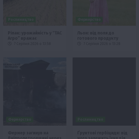
Рослиництво
Фермерство
Ріпак: урожайність у “ТАС
Льон: від поля до
Агро” вражає
готового продукту
7 Серпня 2026 о 13:58
7 Серпня 2026 о 13:28
Фермерство
Рослиництво
Фермер загинув на
Ґрунтові гербіциди: від
Дніпропетровщині через
чого залежить їхня дія