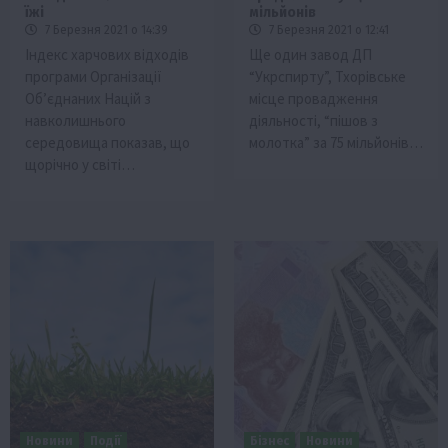
їжі
мільйонів
7 Березня 2021 о 14:39
7 Березня 2021 о 12:41
Індекс харчових відходів
Ще один завод ДП
програми Організації
“Укрспирту”, Тхорівське
Об’єднаних Націй з
місце провадження
навколишнього
діяльності, “пішов з
середовища показав, що
молотка” за 75 мільйонів…
щорічно у світі…
Новини
Події
Бізнес
Новини