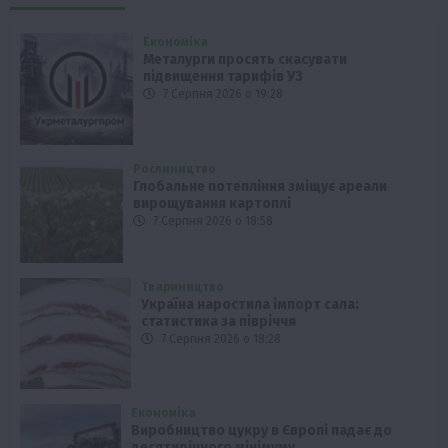
Економіка
Металурги просять скасувати
підвищення тарифів УЗ
7 Серпня 2026 о 19:28
Рослиництво
Глобальне потепління зміщує ареали
вирощування картоплі
7 Серпня 2026 о 18:58
Твариництво
Україна наростила імпорт сала:
статистика за півріччя
7 Серпня 2026 о 18:28
Економіка
Виробництво цукру в Європі падає до
десятирічного мінімуму