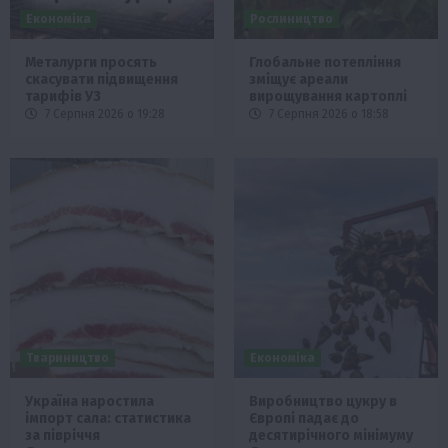
Економіка
Рослиництво
Металурги просять
Глобальне потепління
скасувати підвищення
зміщує ареали
тарифів УЗ
вирощування картоплі
7 Серпня 2026 о 19:28
7 Серпня 2026 о 18:58
Твариництво
Економіка
Україна наростила
Виробництво цукру в
імпорт сала: статистика
Європі падає до
за півріччя
десятирічного мінімуму