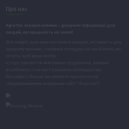
Про нас
Аgr
oTer. Аграрні новини
– джерело інформації для
людей, які працюють на землі!
Для людей, руки яких натомлені працею, які знають ціну
щедрому врожаю, справжні господарі на своїй землі, які
хочуть, щоб вона квітла.
Історії про життя невтомних трудівників, новини
агробізнесу та як вести розумне господарство.
Усе і навіть більше ви зможете прочитати на
спеціалізованому аграрному сайті
“Агротер”
!