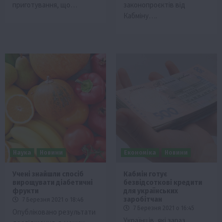
приготування, що…
законопроєктів від
Кабміну….
Наука
Новини
Економіка
Новини
Учені знайшли спосіб
Кабмін готує
вирощувати діабетичні
безвідсоткові кредити
фрукти
для українських
заробітчан
7 Березня 2021 о 18:46
7 Березня 2021 о 16:45
Опубліковано результати
Українців, які зараз