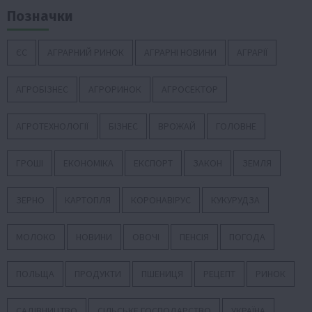
Позначки
ЄС
АГРАРНИЙ РИНОК
АГРАРНІ НОВИНИ
АГРАРІЇ
АГРОБІЗНЕС
АГРОРИНОК
АГРОСЕКТОР
АГРОТЕХНОЛОГІЇ
БІЗНЕС
ВРОЖАЙ
ГОЛОВНЕ
ГРОШІ
ЕКОНОМІКА
ЕКСПОРТ
ЗАКОН
ЗЕМЛЯ
ЗЕРНО
КАРТОПЛЯ
КОРОНАВІРУС
КУКУРУДЗА
МОЛОКО
НОВИНИ
ОВОЧІ
ПЕНСІЯ
ПОГОДА
ПОЛЬЩА
ПРОДУКТИ
ПШЕНИЦЯ
РЕЦЕПТ
РИНОК
САДІВНИЦТВО
СІЛЬСЬКЕ ГОСПОДАРСТВО
УКРАЇНА