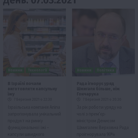
Новини
Технології
Новини
Політика
В Ізраїлі почали
Рада ігнорує уряд
виготовляти капсульну
Шмигаля більше, ніж
їжу
Гончарука
7 Березня 2021 о 22:30
7 Березня 2021 о 20:30
Ізраїльська компанія Anina
За рік роботи уряду на
запропонувала унікальний
чолі з прем’єр-
продукт на ринку
міністром Денисом
функціональної їжі –
Шмигалем Верховна Рада
капсули швидкого
проігнорувала 90%