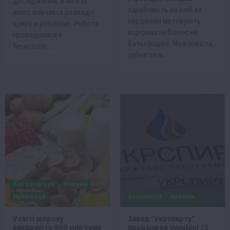
дослідження, в межах
заробляють на хліб за
якого вивчався розподіл
кордоном мотивують
цукру в рослинах. Робота
відкривати бізнес на
проводилася в
Батьківщині. Можливість
Newcastle…
зайнятися…
Без категорії
Новини
Публікації
Економіка
Новини
У світі щороку
Завод “Укрспирту”
викидають 900 млн тонн
продали на аукціоні 75