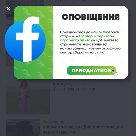
Рослиництво
Ріпак: урожайність у “ТАС Агро”
вражає
7 Серпня 2026 о 13:58
Фермерство
Льон: від поля до готового
продукту
7 Серпня 2026 о 13:28
Фермерство
Фермер загинув на Дніпропетровщині
через атаку РФ