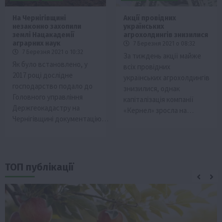
На Чернігівщині
Акції провідних
незаконно захопили
українських
землі Нацакадемії
агрохолдингів знизилися
аграрних наук
7 Березня 2021 о 08:32
7 Березня 2021 о 10:32
За тиждень акції майже
Як було встановлено, у
всіх провідних
2017 році дослідне
українських агрохолдингів
господарство подало до
знизилися, однак
Головного управління
капіталізація компанії
Держгеокадастру на
«Кернел» зросла на…
Чернігівщині документацію…
ТОП публікації