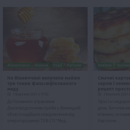
Вінниччина
Новини
Події
Регіони
Новини
Смачно
На Вінниччині вилучили майже
Смачні карто
три тонни фальсифікованого
сиром і зеле
меду
рецепт просто
1 Березня 2021 о 17:03
1 Березня 2021 о
До Головного управління
Проста і недоро
Держпродспоживслужби у Вінницькій
день. Биточки в
області надійшло повідомлення від
м’якими, ситними
оператора ринку ТОВ СП “Мед…
Картопля…