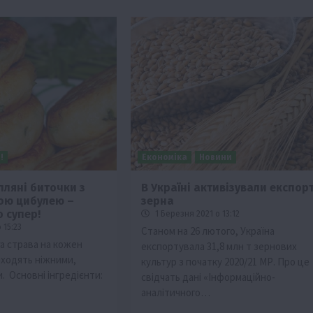
!
Економіка
Новини
пляні биточки з
В Україні активізували експор
ною цибулею –
зерна
 супер!
1 Березня 2021 о 13:12
 15:23
Станом на 26 лютого, Україна
га страва на кожен
експортувала 31,8 млн т зернових
иходять ніжними,
культур з початку 2020/21 МР. Про це
. Основні інгредієнти:
свідчать дані «Інформаційно-
аналітичного…