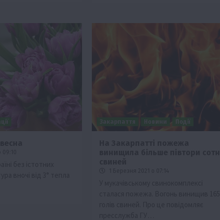
ції
Закарпаття
Новини
Події
 весна
На Закарпатті пожежа
винищила більше півтори сотн
 09:10
свиней
аїні без істотних
1 Березня 2021 о 07:14
ура вночі від 3° тепла
У мукачівському свинокомплексі
сталася пожежа. Вогонь винищив 165
голів свиней. Про це повідомляє
пресслужба ГУ…