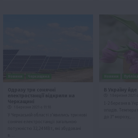
Новини
Черкащина
Новини
Публіка
Одразу три сонячні
В Україну йде
електростанції відкрили на
1 Березня 2021 о
Черкащині
1-2 березня в Укр
1 Березня 2021 о 11:10
опадів. Температ
У Черкаській області з’явились три нові
до 3° морозу,…
сонячні електростанції загальною
потужністю 32,24 МВт, які збудовані
в…