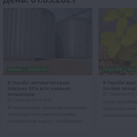
Новини
Технології
Галузі АПК
Нов
В Україні автоматизовані
В Україні вдв
близько 30% всіх наявних
посівні площі
Бізнес
Економіка
Життя в селі
Новини
елеваторів
1 Березня 2021 о
ТОП1
Фермерство
1 Березня 2021 о 23:26
Обсяги виробницт
Як нині виглядає сучасна автоматизація
Україні протягом 
Аграрії отримають кредити до 10 млн 
елеватора та як уникнути ризиків,
коливалися на рі
Sense Bank
реалізуючи цю задачу, – розбиралися…
4 Серпня 2026 о 12:08