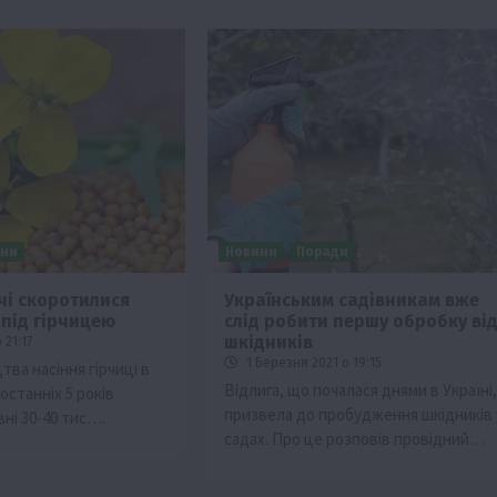
ини
Новини
Поради
ічі скоротилися
Українським садівникам вже
 під гірчицею
слід робити першу обробку ві
Події
Наука
Новини
Події
Регіони
ТОП1
Туризм
шкідників
 21:17
Фермерство
Франківщина
1 Березня 2021 о 19:15
ва насіння гірчиці в
Відлига, що почалася днями в Україні,
останніх 5 років
грн від
У Карпатах виявили рідкісний гриб Свиня
призвела до пробудження шкідників 
вні 30-40 тис….
вухо
садах. Про це розповів провідний…
7 Серпня 2026 о 17:28