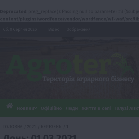
Deprecated
: preg_replace(): Passing null to parameter #3 ($subje
content/plugins/wordfence/vendor/wordfence/wf-waf/src/lib
Перейти
Сб. 8 Серпня 2026
Відео
Зображення
до
вмісту
Новини
Офіційно
Люди
Життя в селі
Галузі АПК
ГОЛОВНА
2021
БЕРЕЗЕНЬ
1
День:
01.03.2021