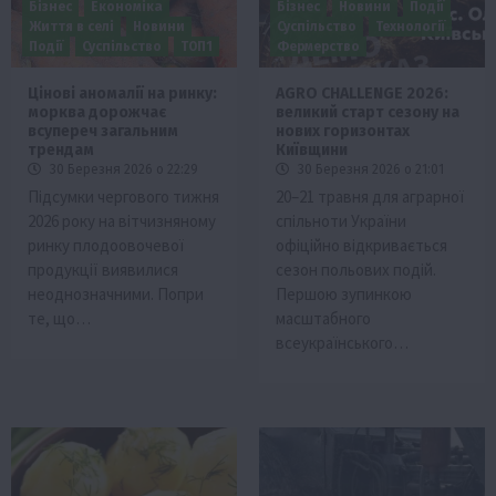
Бізнес
Економіка
Бізнес
Новини
Події
Життя в селі
Новини
Суспільство
Технології
Події
Суспільство
ТОП1
Фермерство
Цінові аномалії на ринку:
AGRO CHALLENGE 2026:
морква дорожчає
великий старт сезону на
всупереч загальним
нових горизонтах
трендам
Київщини
30 Березня 2026 о 22:29
30 Березня 2026 о 21:01
Підсумки чергового тижня
20–21 травня для аграрної
2026 року на вітчизняному
спільноти України
ринку плодоовочевої
офіційно відкривається
продукції виявилися
сезон польових подій.
неоднозначними. Попри
Першою зупинкою
те, що…
масштабного
всеукраїнського…