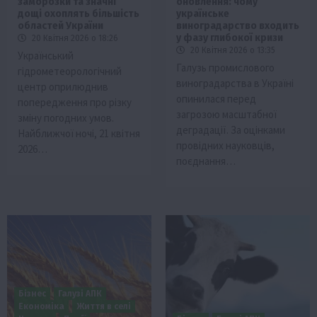
заморозки та значні
оновлення: чому
дощі охоплять більшість
українське
областей України
виноградарство входить
у фазу глибокої кризи
20 Квітня 2026 о 18:26
20 Квітня 2026 о 13:35
Український
Галузь промислового
гідрометеорологічний
виноградарства в Україні
центр оприлюднив
опинилася перед
попередження про різку
загрозою масштабної
зміну погодних умов.
деградації. За оцінками
Найближчої ночі, 21 квітня
провідних науковців,
2026…
поєднання…
Бізнес
Галузі АПК
Економіка
Життя в селі