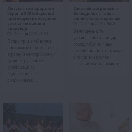
Сільське господарство
Сакральна агрономія:
України 2026: науковці
Великдень як точка
прогнозують поступове
відліку нового врожаю
зростання валової
12 Квітня 2026 о 20:49
продукції
Великдень для
13 Квітня 2026 о 21:36
українського господаря
Попри тривалий вплив
завжди був не лише
повномасштабної агресії,
релігійним торжеством, а
аграрний сектор України
й головним вузлом
демонструє ознаки
сільськогосподарського…
стабілізації та
адаптивності. За
розрахунками…