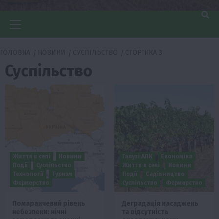
Головне
меню
ГОЛОВНА
НОВИНИ
СУСПІЛЬСТВО
СТОРІНКА 3
Суспільство
Життя в селі
Новини
Галузі АПК
Економіка
Події
Суспільство
Життя в селі
Новини
Технології
Туризм
Події
Садівництво
Фермерство
Суспільство
Фермерство
Помаранчевий рівень
Деградація насаджень
небезпеки: нічні
та відсутність