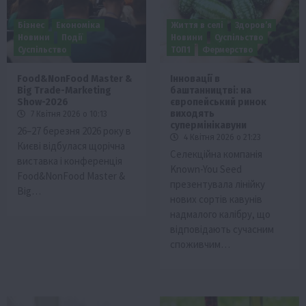
Бізнес
Економіка
Життя в селі
Здоров’я
Новини
Події
Новини
Суспільство
Суспільство
ТОП1
Фермерство
Food&NonFood Master &
Інновації в
Big Trade-Marketing
баштанництві: на
Show-2026
європейський ринок
виходять
7 Квітня 2026 о 10:13
супермінікавуни
26–27 березня 2026 року в
4 Квітня 2026 о 21:23
Києві відбулася щорічна
Селекційна компанія
виставка і конференція
Known-You Seed
Food&NonFood Master &
презентувала лінійку
Big…
нових сортів кавунів
надмалого калібру, що
відповідають сучасним
споживчим…