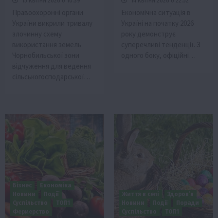
15 Квітня 2026 о 10:39
14 Квітня 2026 о 22:52
Правоохоронні органи
Економічна ситуація в
України викрили тривалу
Україні на початку 2026
злочинну схему
року демонструє
використання земель
суперечливі тенденції. З
Чорнобильської зони
одного боку, офіційні…
відчуження для ведення
сільськогосподарської…
Бізнес
Економіка
Новини
Події
Життя в селі
Здоров’я
Суспільство
ТОП1
Новини
Події
Поради
Фермерство
Суспільство
ТОП1