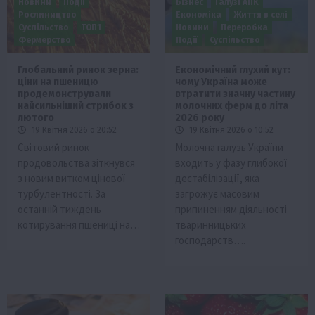
Новини
Події
Бізнес
Галузі АПК
Рослиництво
Економіка
Життя в селі
Суспільство
ТОП1
Новини
Переробка
Фермерство
Події
Суспільство
Глобальний ринок зерна:
Економічний глухий кут:
ціни на пшеницю
чому Україна може
продемонстрували
втратити значну частину
найсильніший стрибок з
молочних ферм до літа
лютого
2026 року
19 Квітня 2026 о 20:52
19 Квітня 2026 о 10:52
Світовий ринок
Молочна галузь України
продовольства зіткнувся
входить у фазу глибокої
з новим витком цінової
дестабілізації, яка
турбулентності. За
загрожує масовим
останній тиждень
припиненням діяльності
котирування пшениці на…
тваринницьких
господарств….