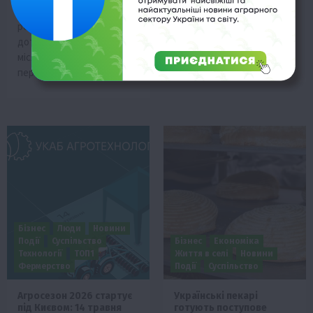
насіння та витривалості
Лан» із Краматорського
рослин рекомендується
району Донецької області
дотримуватися циклів
змушене шукати нові
місячної активності. У
землі для відновлення…
період…
Бізнес
Люди
Новини
Події
Суспільство
Бізнес
Економіка
Технології
ТОП1
Життя в селі
Новини
Фермерство
Події
Суспільство
Агросезон 2026 стартує
Українські пекарі
під Києвом: 14 травня
готують поступове