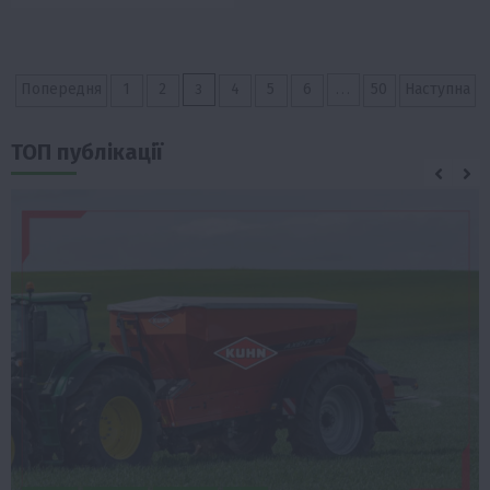
Пагінація
3
…
Попередня
1
2
4
5
6
50
Наступна
записів
ТОП публікації