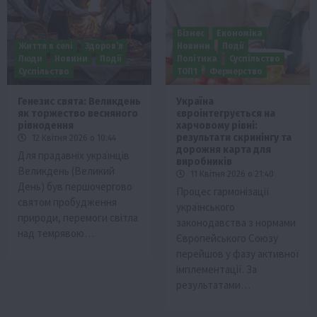
Бізнес
Економіка
Життя в селі
Здоров’я
Новини
Події
Люди
Новини
Події
Політика
Суспільство
Суспільство
ТОП1
Фермерство
Генезис свята: Великдень
Україна
як торжество весняного
євроінтегрується на
рівнодення
харчовому рівні:
результати скринінгу та
12 Квітня 2026 о 10:44
дорожня карта для
Для прадавніх українців
виробників
Великдень (Великий
11 Квітня 2026 о 21:40
День) був першочергово
Процес гармонізації
святом пробудження
українського
природи, перемоги світла
законодавства з нормами
над темрявою…
Європейського Союзу
перейшов у фазу активної
імплементації. За
результатами…