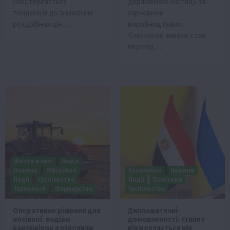
спостерігається
державного нагляду за
тенденція до зниження
харчовими
роздрібних цін….
виробництвами.
Ключовою зміною став
перехід…
Життя в селі
Люди
Новини
Офіційно
Економіка
Новини
Події
Суспільство
Події
Політика
Технології
Фермерство
Суспільство
Оперативне рішення для
Дипломатичні
посівної: водіям
домовленості: Єгипет
вантажівок дозволили
відмовляється від