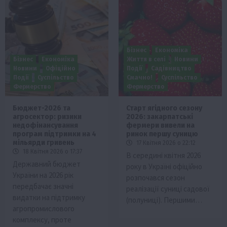
Бізнес
Економіка
Бізнес
Економіка
Життя в селі
Новини
Новини
Офіційно
Події
Садівництво
Події
Суспільство
Смачно!
Суспільство
Фермерство
Фермерство
Бюджет-2026 та
Старт ягідного сезону
агросектор: ризики
2026: закарпатські
недофінансування
фермери вивели на
програм підтримки на 4
ринок першу суницю
мільярди гривень
17 Квітня 2026 о 22:12
18 Квітня 2026 о 17:37
В середині квітня 2026
Державний бюджет
року в Україні офіційно
України на 2026 рік
розпочався сезон
передбачає значні
реалізації суниці садової
видатки на підтримку
(полуниці). Першими…
агропромислового
комплексу, проте