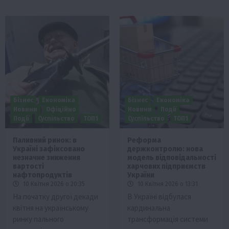
Бізнес
Економіка
Бізнес
Економіка
Новини
Офіційно
Новини
Події
Події
Суспільство
ТОП1
Суспільство
ТОП1
Паливний ринок: в
Реформа
Україні зафіксовано
держконтролю: нова
незначне зниження
модель відповідальності
вартості
харчових підприємств
нафтопродуктів
України
10 Квітня 2026 о 20:35
10 Квітня 2026 о 13:31
На початку другої декади
В Україні відбулася
квітня на українському
кардинальна
ринку пального
трансформація системи