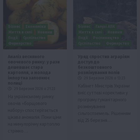
Бізнес
Економіка
Бізнес
Галузі АПК
Життя в селі
Новини
Життя в селі
Новини
Події
Суспільство
Події
Рослиництво
Фермерство
Суспільство
Фермерство
Аналіз весняного
Уряд спростив аграріям
овочевого ринку: у рази
доступ до
дешевшає стара
безкоштовного
картопля, а молода
розмінування полів
імпортна заповнює
29 Березня 2026 о 13:23
полиці
Кабінет Міністрів України
29 Березня 2026 о 21:23
вніс суттєві корективи у
На українському ринку
програму гуманітарного
овочів «борщового
розмінування
набору» спостерігається
сільгоспземель. Рішенням
цікава аномалія. Поки ціни
від 25 березня…
на минулорічну картоплю
стрімко…