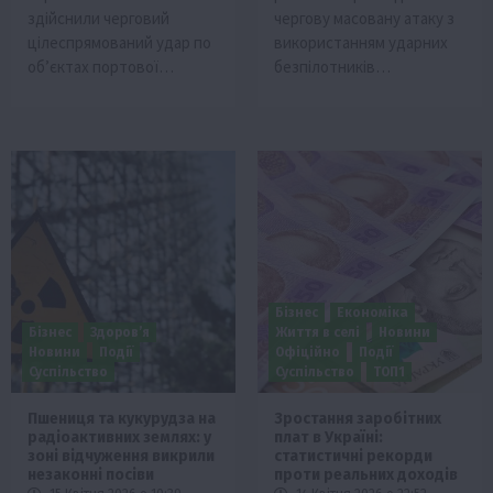
здійснили черговий
чергову масовану атаку з
цілеспрямований удар по
використанням ударних
об’єктах портової…
безпілотників…
Бізнес
Економіка
Бізнес
Здоров’я
Життя в селі
Новини
Новини
Події
Офіційно
Події
Суспільство
Суспільство
ТОП1
Пшениця та кукурудза на
Зростання заробітних
радіоактивних землях: у
плат в Україні:
зоні відчуження викрили
статистичні рекорди
незаконні посіви
проти реальних доходів