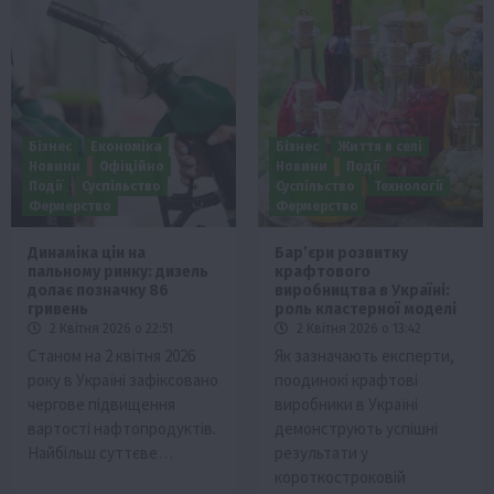
Бізнес
Економіка
Бізнес
Життя в селі
Новини
Офіційно
Новини
Події
Події
Суспільство
Суспільство
Технології
Фермерство
Фермерство
Динаміка цін на
Бар’єри розвитку
пальному ринку: дизель
крафтового
долає позначку 86
виробництва в Україні:
гривень
роль кластерної моделі
2 Квітня 2026 о 22:51
2 Квітня 2026 о 13:42
Станом на 2 квітня 2026
Як зазначають експерти,
року в Україні зафіксовано
поодинокі крафтові
чергове підвищення
виробники в Україні
вартості нафтопродуктів.
демонструють успішні
Найбільш суттєве…
результати у
короткостроковій