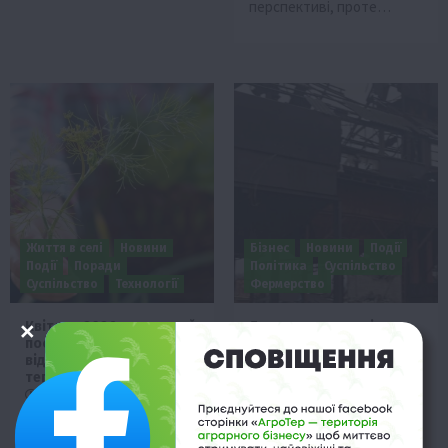
перспективі, проте…
Життя в селі
Новини
Бізнес
Новини
Події
Події
Поради
Політика
Суспільство
Суспільство
Технології
Фермерство
Квітень-2026: детальний
Донецьким аграріям
посівний календар для
надзвичайно важко
відкритого ґрунту та
знайти нову землю для
теплиць
переїзду
1 Квітня 2026 о 22:19
31 Березня 2026 о 23:17
Для досягнення
Фермерське
максимальної схожості
господарство «Щедрий