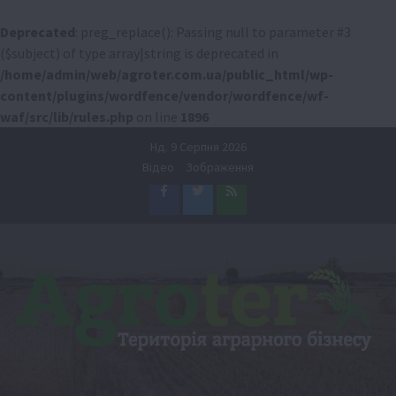
Deprecated
: preg_replace(): Passing null to parameter #3
($subject) of type array|string is deprecated in
/home/admin/web/agroter.com.ua/public_html/wp-
content/plugins/wordfence/vendor/wordfence/wf-
waf/src/lib/rules.php
on line
1896
Перейти
Нд. 9 Серпня 2026
до
Відео
Зображення
вмісту
Facebook
Twitter
Feed