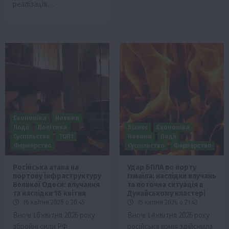
реалізація…
Економіка
Новини
Події
Політика
Бізнес
Економіка
Суспільство
ТОП1
Новини
Події
Фермерство
Суспільство
Фермерство
Російська атака на
Удар БПЛА по порту
портову інфраструктуру
Ізмаїла: наслідки влучань
Великої Одеси: влучання
та поточна ситуація в
та наслідки 16 квітня
Дунайському кластері
16 Квітня 2026 о 20:45
15 Квітня 2026 о 21:43
Вночі 16 квітня 2026 року
Вночі 14 квітня 2026 року
збройні сили РФ
російська армія здійснила