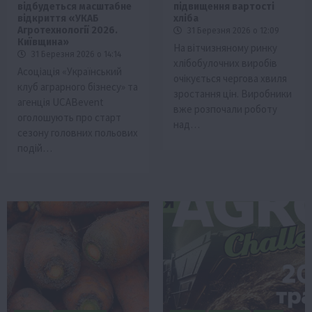
відбудеться масштабне
підвищення вартості
відкриття «УКАБ
хліба
Агротехнології 2026.
31 Березня 2026 о 12:09
Київщина»
На вітчизняному ринку
31 Березня 2026 о 14:14
хлібобулочних виробів
Асоціація «Український
очікується чергова хвиля
клуб аграрного бізнесу» та
зростання цін. Виробники
агенція UCABevent
вже розпочали роботу
оголошують про старт
над…
сезону головних польових
подій…