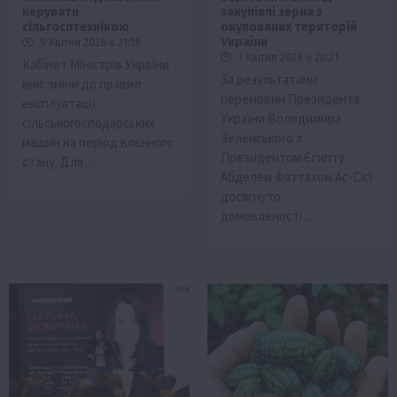
керувати
закупівлі зерна з
сільгосптехнікою
окупованих територій
України
9 Квітня 2026 о 21:19
7 Квітня 2026 о 20:21
Кабінет Міністрів України
За результатами
вніс зміни до правил
перемовин Президента
експлуатації
України Володимира
сільськогосподарських
Зеленського з
машин на період воєнного
Президентом Єгипту
стану. Для…
Абделем Фаттахом Ас-Сісі
досягнуто
домовленості…