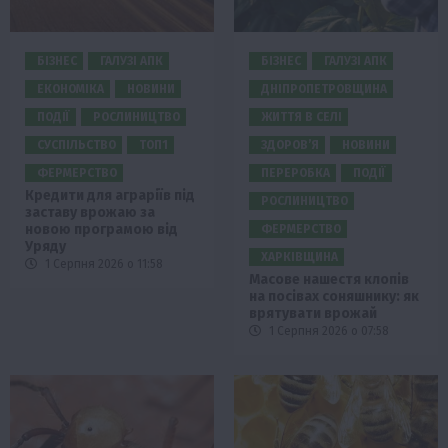
БІЗНЕС
ГАЛУЗІ АПК
БІЗНЕС
ГАЛУЗІ АПК
ЕКОНОМІКА
НОВИНИ
ДНІПРОПЕТРОВЩИНА
ПОДІЇ
РОСЛИНИЦТВО
ЖИТТЯ В СЕЛІ
СУСПІЛЬСТВО
ТОП1
ЗДОРОВ’Я
НОВИНИ
ФЕРМЕРСТВО
ПЕРЕРОБКА
ПОДІЇ
Кредити для аграріїв під
РОСЛИНИЦТВО
заставу врожаю за
новою програмою від
ФЕРМЕРСТВО
Уряду
ХАРКІВЩИНА
1 Серпня 2026 о 11:58
Масове нашестя клопів
на посівах соняшнику: як
врятувати врожай
1 Серпня 2026 о 07:58