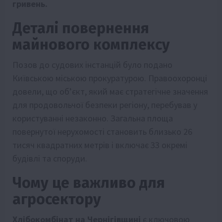
гривень.
Деталі повернення
майнового комплексу
Позов до судових інстанцій було подано
Київською міською прокуратурою. Правоохоронці
довели, що об’єкт, який має стратегічне значення
для продовольчої безпеки регіону, перебував у
користуванні незаконно. Загальна площа
повернутої нерухомості становить близько 26
тисяч квадратних метрів і включає 33 окремі
будівлі та споруди.
Чому це важливо для
агросектору
Хлібокомбінат на Чернігівщині
є ключовою