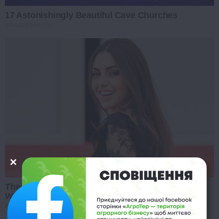
17 Astonishingly Beautiful Cave Churches
BRAINBERRIES
The 10 Most Stunning Women From Lebanon -
Who Is Your Favorite?
BRAINBERRIES