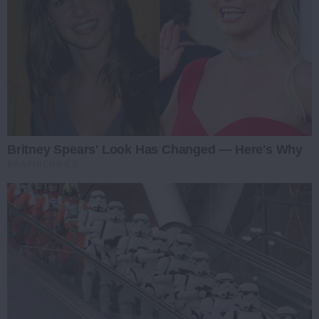
Britney Spears' Look Has Changed — Here's Why
BRAINBERRIES