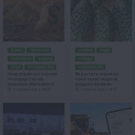
БІЗНЕС
ГАЛУЗІ АПК
НОВИНИ
ПОДІЇ
ЕКОНОМІКА
НОВИНИ
ПОРАДИ
ПОДІЇ
РОСЛИНИЦТВО
САДІВНИЦТВО
Чому українські зернові
Як ростити огірки до
господарства під
самої осені: секрети
загрозою збитковості
щедрого врожаю
3 Серпня 2026 о 09:28
2 Серпня 2026 о 12:13