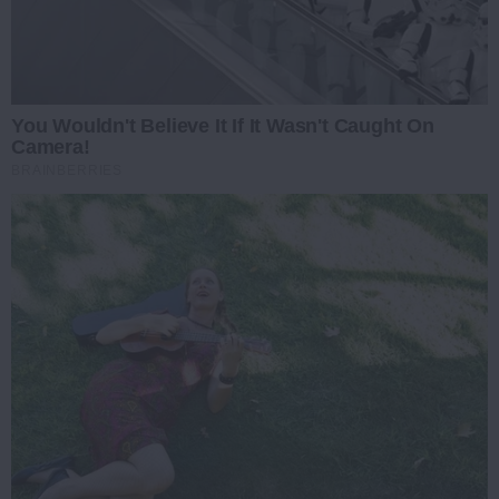
You Wouldn't Believe It If It Wasn't Caught On
Camera!
BRAINBERRIES