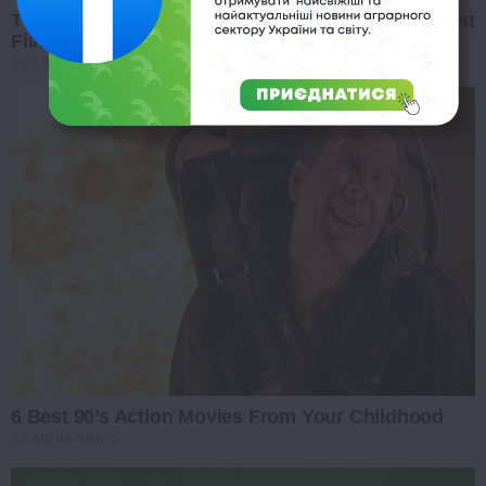
The Insane True Stories Behind Cameron's Biggest
Films
BRAINBERRIES
6 Best 90’s Action Movies From Your Childhood
BRAINBERRIES