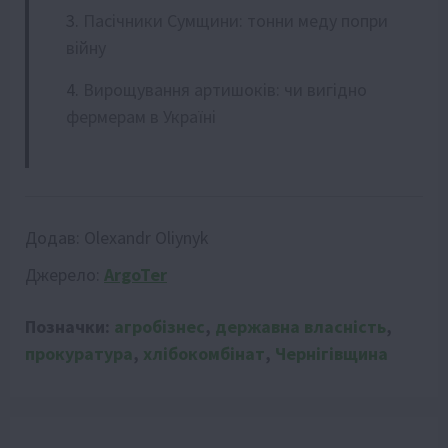
Пасічники Сумщини: тонни меду попри
війну
Вирощування артишоків: чи вигідно
фермерам в Україні
Додав:
Olexandr Oliynyk
Джерело:
ArgoTer
Позначки:
агробізнес
,
державна власність
,
прокуратура
,
хлібокомбінат
,
Чернігівщина