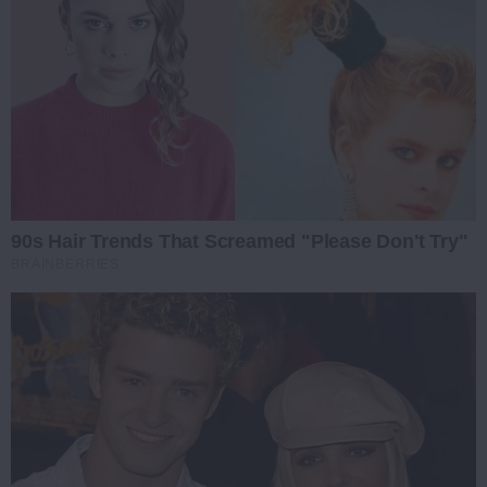
90s Hair Trends That Screamed "Please Don't Try"
BRAINBERRIES