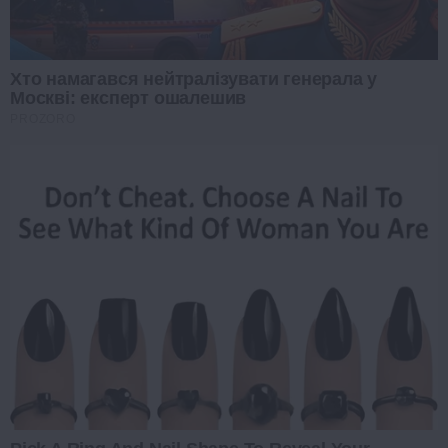
Хто намагався нейтралізувати генерала у
Москві: експерт ошалешив
PROZORO