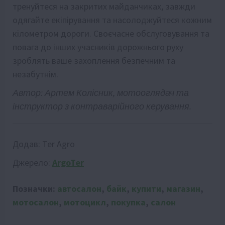
тренуйтеся на закритих майданчиках, завжди
одягайте екіпірування та насолоджуйтеся кожним
кілометром дороги. Своєчасне обслуговування та
повага до інших учасників дорожнього руху
зроблять ваше захоплення безпечним та
незабутнім.
Автор: Артем Колісник, мотооглядач та
інструктор з контраварійного керування.
Додав:
Ter Agro
Джерело:
ArgoTer
Позначки:
автосалон
,
байк
,
купити
,
магазин
,
мотосалон
,
мотоцикл
,
покупка
,
салон