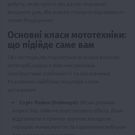
роботу, чи ви мрієте про далекі подорожі
вихідного дня, або взагалі плануєте підкорювати
лісове бездоріжжя.
Основні класи мототехніки:
що підійде саме вам
Світ мотоциклів поділяється на кілька великих
категорій, кожна з яких має унікальні
конструктивні особливості та призначення.
Розглянемо найбільш популярні класи
детальніше:
Стріт-байки (Нейкеди):
Міські дорожні
моделі без зайвого пластикового обвісу. Вони
відрізняються прямою зручною посадкою,
хорошою маневреністю та є ідеальним вибором
для щоденної їзди містом.