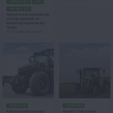
СУСПІЛЬСТВО
ТОП1
ФЕРМЕРСТВО
Кредити для аграріїв під
заставу врожаю за
новою програмою від
Уряду
1 Серпня 2026 о 11:58
ТЕХНОЛОГІЇ
ТЕХНОЛОГІЇ
Електричний трактор
Імпорт тракторів в