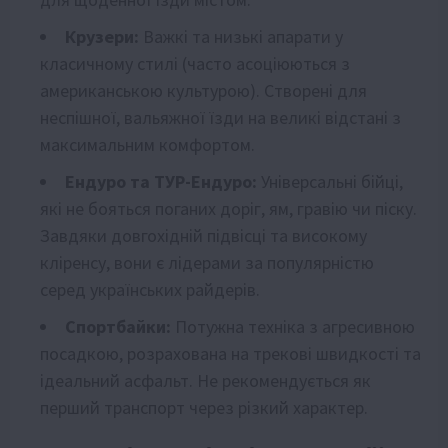
Крузери:
Важкі та низькі апарати у
класичному стилі (часто асоціюються з
американською культурою). Створені для
неспішної, вальяжної їзди на великі відстані з
максимальним комфортом.
Ендуро та ТУР-Ендуро:
Універсальні бійці,
які не бояться поганих доріг, ям, гравію чи піску.
Завдяки довгохідній підвісці та високому
кліренсу, вони є лідерами за популярністю
серед українських райдерів.
Спортбайки:
Потужна техніка з агресивною
посадкою, розрахована на трекові швидкості та
ідеальний асфальт. Не рекомендується як
перший транспорт через різкий характер.