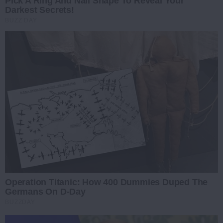
Pick A Ring And Nail Shape To Reveal Your
Darkest Secrets!
BUZZ DAY
Operation Titanic: How 400 Dummies Duped The
Germans On D-Day
BUZZDAY