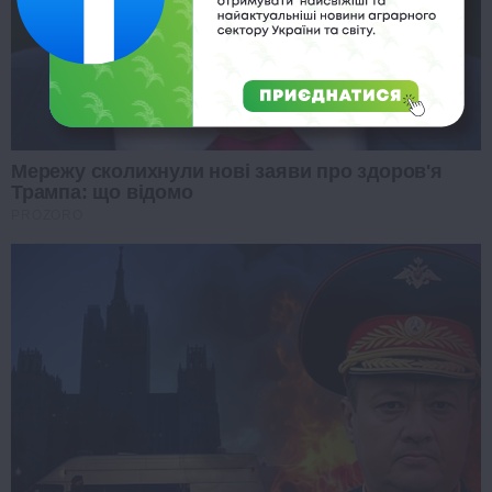
Мережу сколихнули нові заяви про здоров'я
Трампа: що відомо
PROZORO