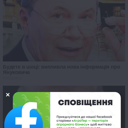
Будете в шоці: випливла нова інформація про
Януковича
PROZORO