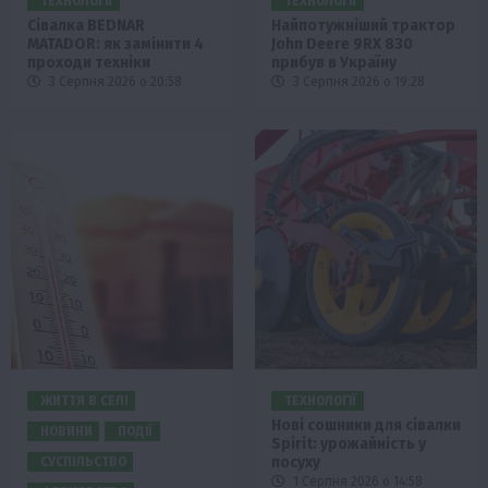
ТЕХНОЛОГІЇ
ТЕХНОЛОГІЇ
Сівалка BEDNAR
Найпотужніший трактор
MATADOR: як замінити 4
John Deere 9RX 830
проходи техніки
прибув в Україну
3 Серпня 2026 о 20:58
3 Серпня 2026 о 19:28
ЖИТТЯ В СЕЛІ
ТЕХНОЛОГІЇ
Нові сошники для сівалки
НОВИНИ
ПОДІЇ
Spirit: урожайність у
посуху
СУСПІЛЬСТВО
1 Серпня 2026 о 14:58