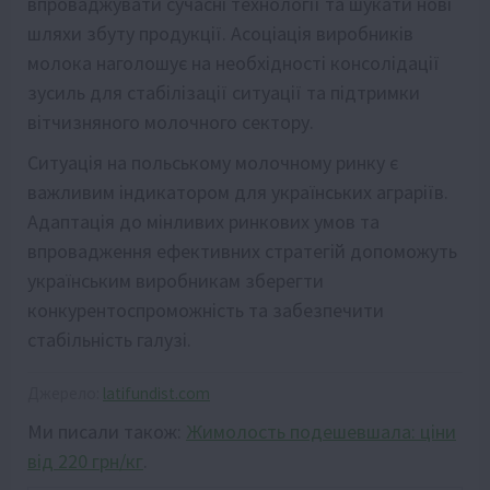
впроваджувати сучасні технології та шукати нові
шляхи збуту продукції. Асоціація виробників
молока наголошує на необхідності консолідації
зусиль для стабілізації ситуації та підтримки
вітчизняного молочного сектору.
Ситуація на польському молочному ринку є
важливим індикатором для українських аграріїв.
Адаптація до мінливих ринкових умов та
впровадження ефективних стратегій допоможуть
українським виробникам зберегти
конкурентоспроможність та забезпечити
стабільність галузі.
Джерело:
latifundist.com
Ми писали також:
Жимолость подешевшала: ціни
від 220 грн/кг
.