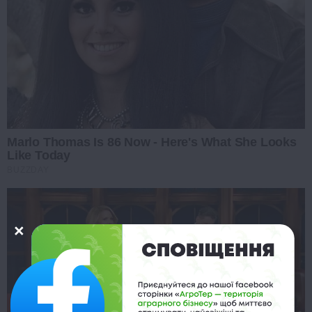
Marlo Thomas Is 86 Now - Here's What She Looks
Like Today
BUZZDAY