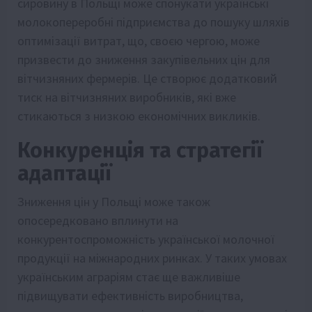
сировину в Польщі може спонукати українські
молокопереробні підприємства до пошуку шляхів
оптимізації витрат, що, своєю чергою, може
призвести до зниження закупівельних цін для
вітчизняних фермерів. Це створює додатковий
тиск на вітчизняних виробників, які вже
стикаються з низкою економічних викликів.
Конкуренція та стратегії
адаптації
Зниження цін у Польщі може також
опосередковано вплинути на
конкурентоспроможність української молочної
продукції на міжнародних ринках. У таких умовах
українським аграріям стає ще важливіше
підвищувати ефективність виробництва,