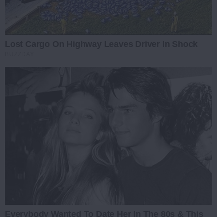
Lost Cargo On Highway Leaves Driver In Shock
BUZZDAY
Everybody Wanted To Date Her In The 80s & This