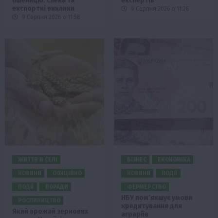
пшеницю: спека та
експертів
експортні виклики
9 Серпня 2026 о 11:28
9 Серпня 2026 о 11:58
ЖИТТЯ В СЕЛІ
БІЗНЕС
ЕКОНОМІКА
НОВИНИ
ОФІЦІЙНО
НОВИНИ
ПОДІЇ
ПОДІЇ
ПОРАДИ
ФЕРМЕРСТВО
НБУ пом’якшує умови
РОСЛИНИЦТВО
кредитування для
Який врожай зернових
аграріїв