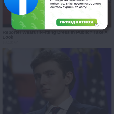
Reporter Wears Ill-Fitting Dress In Public? Take A
Look
BUZZDAY