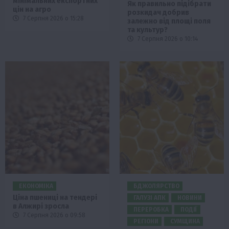
мінімальних експортних
Як правильно підібрати
цін на агро
розкидач добрив
7 Серпня 2026 о 15:28
залежно від площі поля
та культур?
7 Серпня 2026 о 10:14
ЕКОНОМІКА
БДЖОЛЯРСТВО
Ціна пшениці на тендері
ГАЛУЗІ АПК
НОВИНИ
в Алжирі зросла
ПЕРЕРОБКА
ПОДІЇ
7 Серпня 2026 о 09:58
РЕГІОНИ
СУМЩИНА