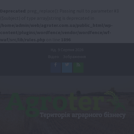
Deprecated
: preg_replace(): Passing null to parameter #3
($subject) of type array|string is deprecated in
/home/admin/web/agroter.com.ua/public_html/wp-
content/plugins/wordfence/vendor/wordfence/wf-
waf/src/lib/rules.php
on line
1896
Перейти
Нд. 9 Серпня 2026
до
Відео
Зображення
вмісту
Facebook
Twitter
Feed