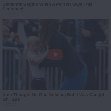
Dementia Begins When A Person Says This
Sentence!
BUZZ DAY
Kate Thought No One Noticed, But It Was Caught
On Tape
BUZZ DAY