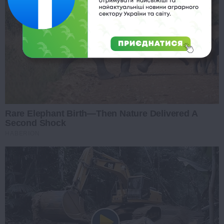
Rare Elephant Birth—Then Nature Delivered A
Second Shock
HABERION