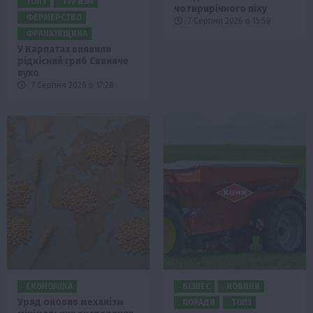
ТОП1
ТУРИЗМ
чотирирічного піку
ФЕРМЕРСТВО
7 Серпня 2026 о 15:58
ФРАНКІВЩИНА
У Карпатах виявили
рідкісний гриб Свиняче
вухо
7 Серпня 2026 о 17:28
ЕКОНОМІКА
БІЗНЕС
НОВИНИ
Уряд оновив механізм
ПОРАДИ
ТОП1