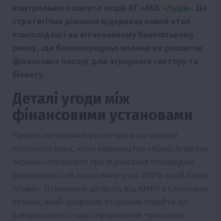
контрольного пакета акцій АТ «АКБ «
Львів
». Це
стратегічне рішення відкриває новий етап
консолідації на вітчизняному банківському
ринку, що безпосередньо вплине на розвиток
фінансових послуг для аграрного сектору та
бізнесу.
Деталі угоди між
фінансовими установами
Процес поглинання розпочався ще навесні
поточного року, коли керівництво «Креді Агріколь
Україна» оголосило про підписання попередніх
домовленостей щодо викупу до 100% акцій банку
«Львів». Отримання дозволу від АМКУ є ключовим
етапом, який дозволяє сторонам перейти до
завершальної стадії оформлення транзакції.