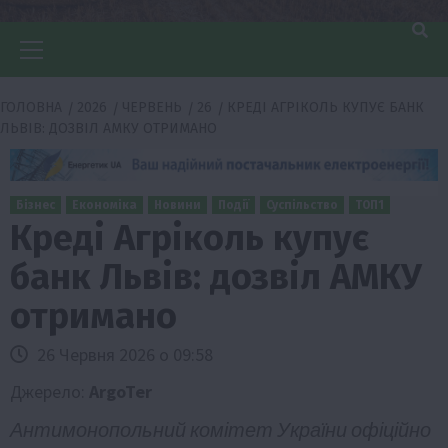
Головне
меню
ГОЛОВНА
2026
ЧЕРВЕНЬ
26
КРЕДІ АГРІКОЛЬ КУПУЄ БАНК
ЛЬВІВ: ДОЗВІЛ АМКУ ОТРИМАНО
Бізнес
Економіка
Новини
Події
Суспільство
ТОП1
Креді Агріколь купує
банк Львів: дозвіл АМКУ
отримано
26 Червня 2026 о 09:58
Джерело:
ArgoTer
Антимонопольний комітет України офіційно