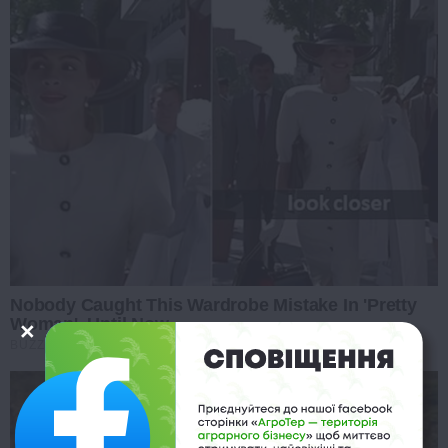
Nobody Caught This Wardrobe Mistake In 'Pretty
Woman', Until Now
BUZZ DAY