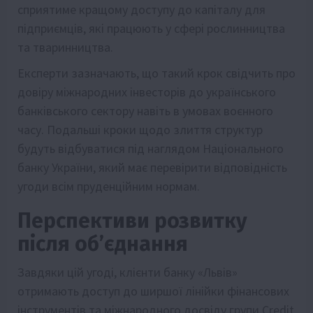
сприятиме кращому доступу до капіталу для
підприємців, які працюють у сфері рослинництва
та тваринництва.
Експерти зазначають, що такий крок свідчить про
довіру міжнародних інвесторів до українського
банківського сектору навіть в умовах воєнного
часу. Подальші кроки щодо злиття структур
будуть відбуватися під наглядом Національного
банку України, який має перевірити відповідність
угоди всім пруденційним нормам.
Перспективи розвитку
після об’єднання
Завдяки цій угоді, клієнти банку «Львів»
отримають доступ до ширшої лінійки фінансових
інструментів та міжнародного досвіду групи Credit