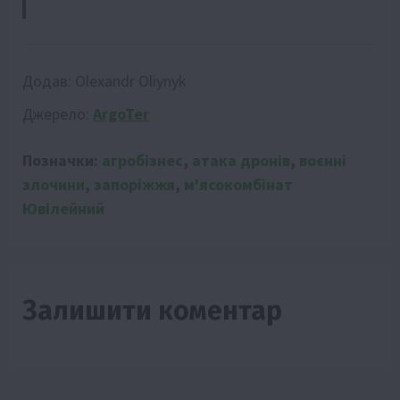
Додав:
Olexandr Oliynyk
Джерело:
ArgoTer
Позначки:
агробізнес
,
атака дронів
,
воєнні
злочини
,
запоріжжя
,
м'ясокомбінат
Ювілейний
Залишити коментар