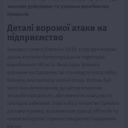
значних руйнувань та зупинки виробничих
процесів.
Деталі ворожої атаки на
підприємство
Інцидент стався близько 19:30, коли два ворожі
дрони влучили безпосередньо в територію
виробничого об’єкта. Внаслідок прямого
влучання на підприємстві спалахнула масштабна
пожежа, яка охопила значні площі. Вогонь був
настільки інтенсивним, що рятувальникам
знадобилася вся ніч, аби повністю ліквідувати
наслідки займання. Боротьба з полум’ям тривала
до самого ранку, оскільки конструкції об’єктів та
наявні матеріали сприяли швидкому поширенню
вогню.