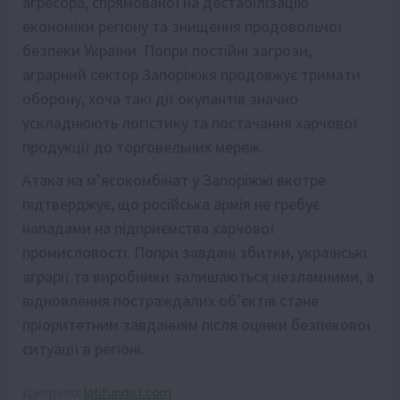
агресора, спрямованої на дестабілізацію
економіки регіону та знищення продовольчої
безпеки України. Попри постійні загрози,
аграрний сектор Запоріжжя продовжує тримати
оборону, хоча такі дії окупантів значно
ускладнюють логістику та постачання харчової
продукції до торговельних мереж.
Атака на м’ясокомбінат у Запоріжжі вкотре
підтверджує, що російська армія не гребує
нападами на підприємства харчової
промисловості. Попри завдані збитки, українські
аграрії та виробники залишаються незламними, а
відновлення постраждалих об’єктів стане
пріоритетним завданням після оцінки безпекової
ситуації в регіоні.
Джерело:
latifundist.com