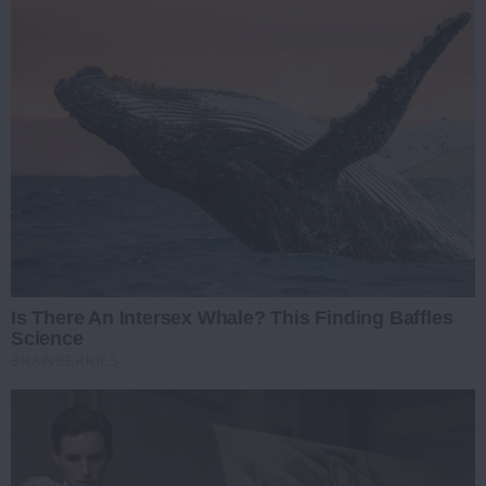
Is There An Intersex Whale? This Finding Baffles
Science
BRAINBERRIES