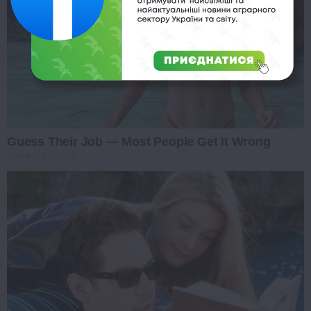
Guess Their Job — Most People Get It Wrong
BRAINBERRIES