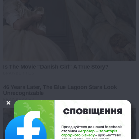
Is The Movie "Danish Girl" A True Story?
BRAINBERRIES
46 Years Later, The Blue Lagoon Stars Look
Unrecognizable
BRAINBERRIES