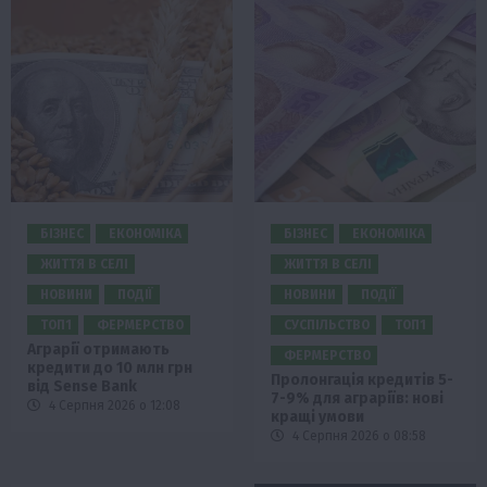
БІЗНЕС
ЕКОНОМІКА
БІЗНЕС
ЕКОНОМІКА
ЖИТТЯ В СЕЛІ
ЖИТТЯ В СЕЛІ
НОВИНИ
ПОДІЇ
НОВИНИ
ПОДІЇ
ТОП1
ФЕРМЕРСТВО
СУСПІЛЬСТВО
ТОП1
Аграрії отримають
ФЕРМЕРСТВО
кредити до 10 млн грн
Пролонгація кредитів 5-
від Sense Bank
7-9% для аграріїв: нові
4 Серпня 2026 о 12:08
кращі умови
4 Серпня 2026 о 08:58