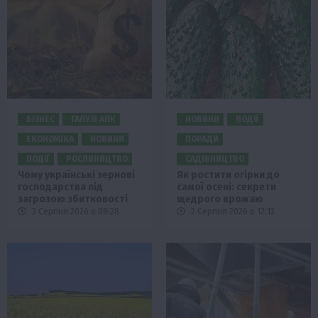
БІЗНЕС
ГАЛУЗІ АПК
НОВИНИ
ПОДІЇ
ЕКОНОМІКА
НОВИНИ
ПОРАДИ
ПОДІЇ
РОСЛИНИЦТВО
САДІВНИЦТВО
Чому українські зернові
Як ростити огірки до
господарства під
самої осені: секрети
загрозою збитковості
щедрого врожаю
3 Серпня 2026 о 09:28
2 Серпня 2026 о 12:13