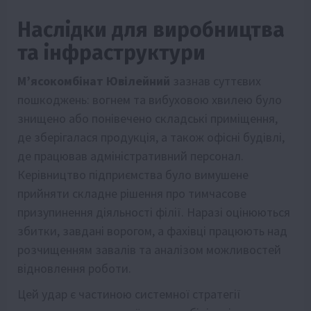
Наслідки для виробництва
та інфраструктури
М’ясокомбінат Ювілейний
зазнав суттєвих
пошкоджень: вогнем та вибуховою хвилею було
знищено або понівечено складські приміщення,
де зберігалася продукція, а також офісні будівлі,
де працював адміністративний персонал.
Керівництво підприємства було вимушене
прийняти складне рішення про тимчасове
призупинення діяльності філії. Наразі оцінюються
збитки, завдані ворогом, а фахівці працюють над
розчищенням завалів та аналізом можливостей
відновлення роботи.
Цей удар є частиною системної стратегії