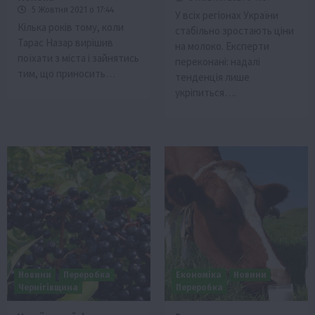
5 Жовтня 2021 о 17:44
У всіх регіонах України
Кілька років тому, коли
стабільно зростають ціни
Тарас Назар вирішив
на молоко. Експерти
поїхати з міста і зайнятись
переконані: надалі
тим, що приносить…
тенденція лише
укріпиться….
Новини
Переробка
Економіка
Новини
Чернігівщина
Переробка