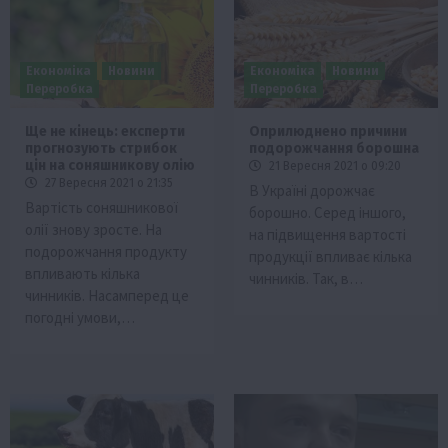
Економіка
Новини
Економіка
Новини
Переробка
Переробка
Ще не кінець: експерти
Оприлюднено причини
прогнозують стрибок
подорожчання борошна
цін на соняшникову олію
21 Вересня 2021 о 09:20
27 Вересня 2021 о 21:35
В Україні дорожчає
Вартість соняшникової
борошно. Серед іншого,
олії знову зросте. На
на підвищення вартості
подорожчання продукту
продукції впливає кілька
впливають кілька
чинників. Так, в…
чинників. Насамперед це
погодні умови,…