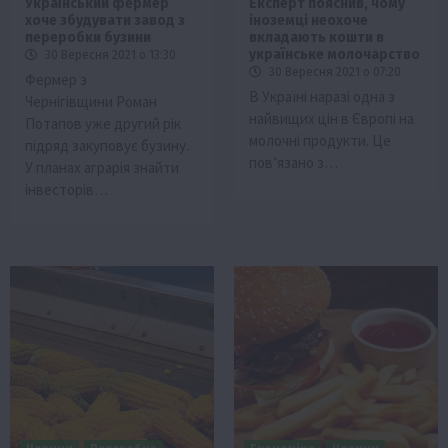
Український фермер
Експерт пояснив, чому
хоче збудувати завод з
іноземці неохоче
переробки бузини
вкладають кошти в
українське молочарство
30 Вересня 2021 о 13:30
30 Вересня 2021 о 07:20
Фермер з
В Україні наразі одна з
Чернігівщини Роман
найвищих цін в Європі на
Потапов уже другий рік
молочні продукти. Це
підряд закуповує бузину.
пов’язано з…
У планах аграрія знайти
інвесторів…