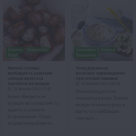
Новини
Переробка
Економіка
Новини
Події
Переробка
Жителі столиці
Чому дорожчає
визбирують каштани:
молочка: оприлюднено
скільки вдається
три головні чинники
заробити на плодах
15 Жовтня 2021 о 09:46
19 Жовтня 2021 о 11:30
Молокопродукти не
Кияни збирають на
знижуються в ціні. За вісім
вулицях міста каштани та
місяців поточного року їх
здають їх у пункти
вартість у найбільших
вторсировини. Плоди
торгових…
згодом переробляють…