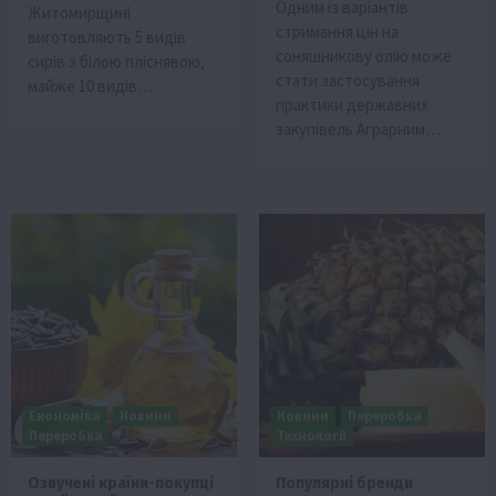
Одним із варіантів
Житомирщині
стримання цін на
виготовляють 5 видів
соняшникову олію може
сирів з білою пліснявою,
стати застосування
майже 10 видів…
практики державних
закупівель Аграрним…
Економіка
Новини
Новини
Переробка
Переробка
Технології
Озвучені країни-покупці
Популярні бренди