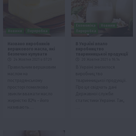
Економіка
Новини
Новини
Переробка
Переробка
Названо виробників
В Україні впало
вершкового масла, які
виробництво
безпечно купувати
тваринницької продукції
24 Жовтня 2021 о 07:29
20 Жовтня 2021 о 16:14
Правильним вершковим
В Україні знизилося
маслом на
виробництво
пострадянському
тваринницької продукції.
просторі помилково
Про це свідчать дані
звикли вважати масло
Державної служби
жирністю 82% – його
статистики України. Так,
називають…
…