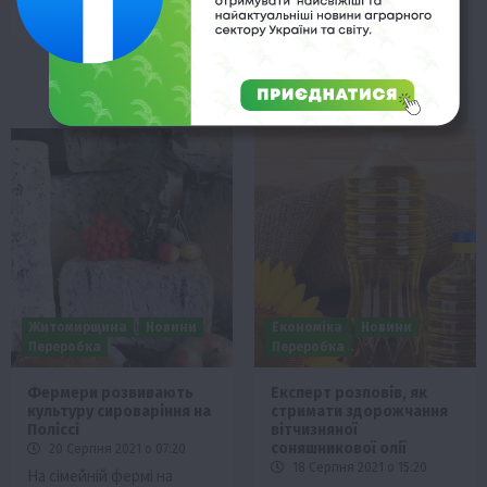
поділився з журналістами
своїм…
Житомирщина
Новини
Економіка
Новини
Переробка
Переробка
Фермери розвивають
Експерт розповів, як
культуру сироваріння на
стримати здорожчання
Поліссі
вітчизняної
соняшникової олії
20 Серпня 2021 о 07:20
18 Серпня 2021 о 15:20
На сімейній фермі на