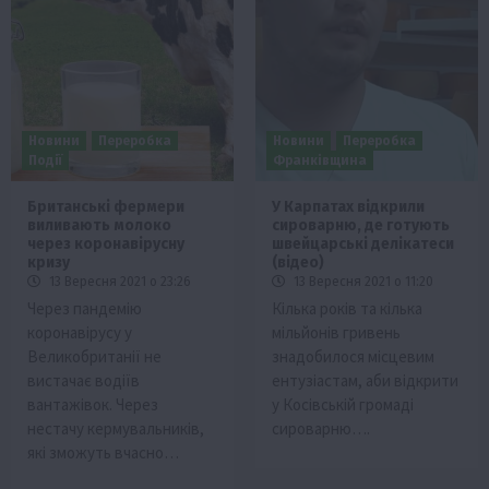
Новини
Переробка
Новини
Переробка
Події
Франківщина
Британські фермери
У Карпатах відкрили
виливають молоко
сироварню, де готують
через коронавірусну
швейцарські делікатеси
кризу
(відео)
13 Вересня 2021 о 23:26
13 Вересня 2021 о 11:20
Через пандемію
Кілька років та кілька
коронавірусу у
мільйонів гривень
Великобританії не
знадобилося місцевим
вистачає водіїв
ентузіастам, аби відкрити
вантажівок. Через
у Косівській громаді
нестачу кермувальників,
сироварню….
які зможуть вчасно…