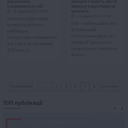
української
використовують листя
соняшникової олії
ананасу у виробництві
кросівок
15 Серпня 2021 о 19:20
5 Серпня 2021 о 07:20
Україна посідає першу
Dole – найбільший в світі
позицію в рейтингу
філіппінський
найбільших
постачальник фруктів і
експортерів соняшникової
овочів об’єднується з
олії у світі за підсумками
лондонським стартапом
2020 року, а…
Ananas…
Пагінація
…
7
Попередня
1
4
5
6
8
Наступна
записів
ТОП публікації