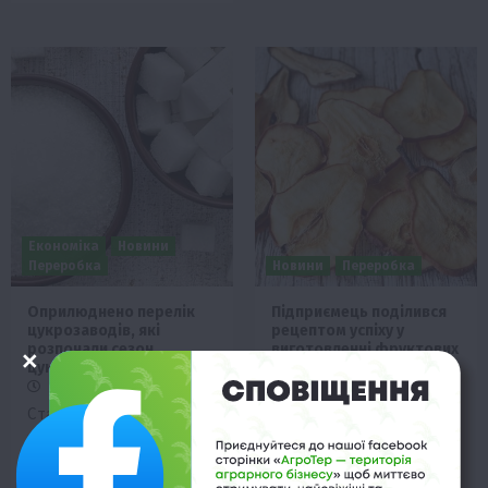
Економіка
Новини
Переробка
Новини
Переробка
Оприлюднено перелік
Підприємець поділився
цукрозаводів, які
рецептом успіху у
розпочали сезон
виготовленні фруктових
цукроваріння
чипсів
12 Вересня 2021 о 07:20
6 Вересня 2021 о 19:30
Станом на 10 вересня
Засновник компанії з
виготовлено 18,8 тис. т
виробництва фруктових
цукру та перероблено
та овочевих чипсів
176,9 тис. т цукрових…
hiSnack Олександр Янов