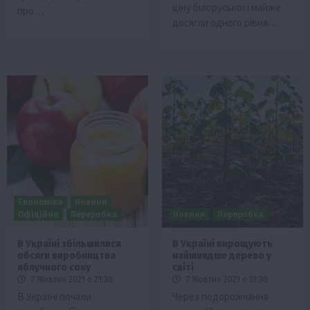
ціну білоруської і майже
про…
досягли одного рівня…
Економіка
Новини
Офіційно
Переробка
Новини
Переробка
В Україні збільшилися
В Україні вирощують
обсяги виробництва
найшвидше дерево у
яблучного соку
світі
7 Жовтня 2021 о 21:30
7 Жовтня 2021 о 13:30
В Україні почали
Через подорожчання