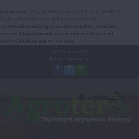
Deprecated
: preg_replace(): Passing null to parameter #3
($subject) of type array|string is deprecated in
/home/admin/web/agroter.com.ua/public_html/wp-
content/plugins/wordfence/vendor/wordfence/wf-
waf/src/lib/rules.php
on line
1896
Перейти
Нд. 9 Серпня 2026
до
Відео
Зображення
вмісту
Facebook
Twitter
Feed