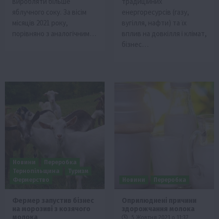
виробляти більше
традиційних
яблучного соку. За вісім
енергоресурсів (газу,
місяців 2021 року,
вугілля, нафти) та їх
порівняно з аналогічним…
вплив на довкілля і клімат,
бізнес…
Новини
Переробка
Тернопільщина
Туризм
Фермерство
Новини
Переробка
Фермер запустив бізнес
Оприлюднені причини
на морозиві з козячого
здорожчання молока
молока
5 Жовтня 2021 о 11:37