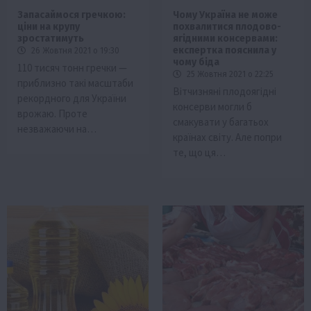
Запасаймося гречкою:
Чому Україна не може
ціни на крупу
похвалитися плодово-
зростатимуть
ягідними консервами:
експертка пояснила у
26 Жовтня 2021 о 19:30
чому біда
110 тисяч тонн гречки —
25 Жовтня 2021 о 22:25
приблизно такі масштаби
Вітчизняні плодоягідні
рекордного для України
консерви могли б
врожаю. Проте
смакувати у багатьох
незважаючи на…
країнах світу. Але попри
те, що ця…