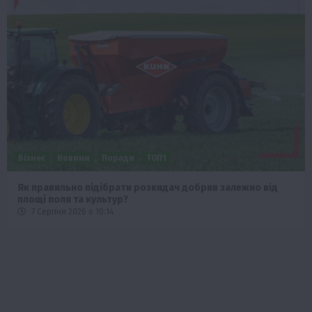
Бізнес
Новини
Офіційно
Події
Суспільство
ТОП1
Фермерство
Оренда садової ділянки: як усе оформити легально та
без проблем
5 Серпня 2026 о 20:14