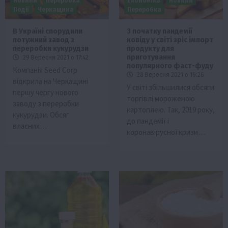
Новини
Переробка
Економіка
Новини
Події
Черкащина
Переробка
В Україні спорудили
З початку пандемії
потужний завод з
ковіду у світі зріс імпорт
переробки кукурудзи
продукту для
приготування
29 Вересня 2021 о 17:42
популярного фаст-фуду
Компанія Seed Corp
28 Вересня 2021 о 19:26
відкрила на Черкащині
У світі збільшилися обсяги
першу чергу нового
торгівлі мороженою
заводу з переробки
картоплею. Так, 2019 року,
кукурудзи. Обсяг
до пандемії і
власних…
коронавірусної кризи…