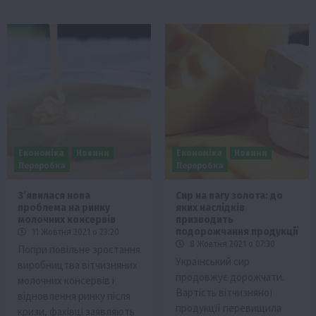
Економіка
Новини
Економіка
Новини
Переробка
Переробка
З’явилася нова
Сир на вагу золота: до
проблема на ринку
яких наслідків
молочних консервів
призводить
подорожчання продукції
11 Жовтня 2021 о 23:20
8 Жовтня 2021 о 07:30
Попри повільне зростання
Український сир
виробництва вітчизняних
продовжує дорожчати.
молочних консервів і
Вартість вітчизняної
відновлення ринку після
продукції перевищила
кризи, фахівці заявляють