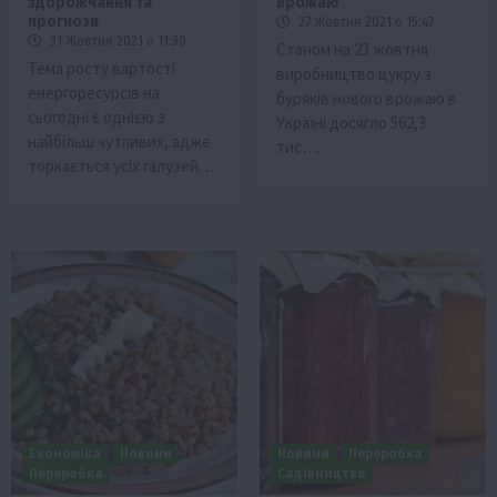
здорожчання та
врожаю
прогнози
27 Жовтня 2021 о 15:47
31 Жовтня 2021 о 11:30
Станом на 23 жовтня
Тема росту вартості
виробництво цукру з
енергоресурсів на
буряків нового врожаю в
сьогодні є однією з
Україні досягло 562,3
найбільш чутливих, адже
тис….
торкається усіх галузей…
Економіка
Новини
Новини
Переробка
Переробка
Садівництво