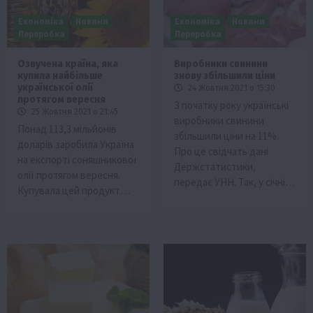
Економіка
Новини
Економіка
Новини
Переробка
Переробка
Озвучена країна, яка
Виробники свинини
купила найбільше
знову збільшили ціни
української олії
24 Жовтня 2021 о 15:30
протягом вересня
З початку року українські
25 Жовтня 2021 о 21:45
виробники свинини
Понад 113,3 мільйонів
збільшили ціни на 11%.
доларів заробила Україна
Про це свідчать дані
на експорті соняшникової
Держстатистики,
олії протягом вересня.
передає УНН. Так, у січні…
Купувала цей продукт…