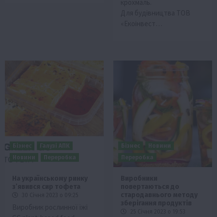
крохмаль.
Для будівництва ТОВ
«Екоінвест…
Бізнес
Галузі АПК
Бізнес
Новини
Новини
Переробка
Переробка
На українському ринку
Виробники
з’явився сир тофета
повертаються до
стародавнього методу
30 Січня 2023 о 09:25
зберігання продуктів
Виробник рослинної їжі
25 Січня 2023 о 19:53