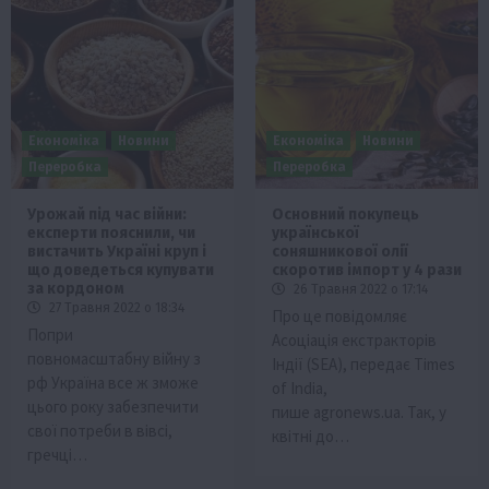
Економіка
Новини
Економіка
Новини
Переробка
Переробка
Урожай під час війни:
Основний покупець
експерти пояснили, чи
української
вистачить Україні круп і
соняшникової олії
що доведеться купувати
скоротив імпорт у 4 рази
за кордоном
26 Травня 2022 о 17:14
27 Травня 2022 о 18:34
Про це повідомляє
Попри
Асоціація екстракторів
повномасштабну війну з
Індії (SEA), передає Times
рф Україна все ж зможе
of India,
цього року забезпечити
пише agronews.ua. Так, у
свої потреби в вівсі,
квітні до…
гречці…