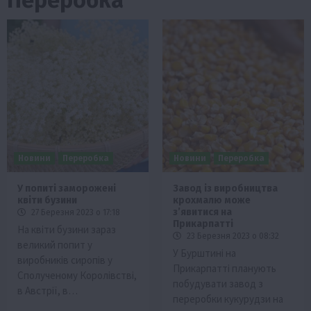
Новини
Переробка
Новини
Переробка
У попиті заморожені
Завод із виробництва
квіти бузини
крохмалю може
зʼявитися на
27 Березня 2023 о 17:18
Прикарпатті
На квіти бузини зараз
23 Березня 2023 о 08:32
великий попит у
У Бурштині на
виробників сиропів у
Прикарпатті планують
Сполученому Королівстві,
побудувати завод з
в Австрії, в…
переробки кукурудзи на