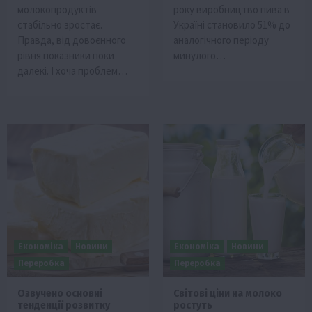
молокопродуктів
року виробництво пива в
стабільно зростає.
Україні становило 51% до
Правда, від довоєнного
аналогічного періоду
рівня показники поки
минулого…
далекі. І хоча проблем…
Економіка
Новини
Економіка
Новини
Переробка
Переробка
Озвучено основні
Світові ціни на молоко
тенденції розвитку
ростуть