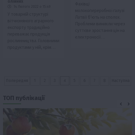
олійних
Фахівці
14 Лютого 2022 о 15:49
молокопереробної галузі
У товарній структурі
Латвії б’ють на сполох.
вітчизняного аграрного
Проблеми виникли через
експорту традиційно
суттєве зростання цін на
переважає продукція
електроносії…
рослинництва. Головними
продуктами у ній, крім…
Пагінація
4
Попередня
1
2
3
5
6
7
8
Наступна
записів
ТОП публікації