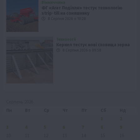
Вінниччина
ФГ «Агат Поділля» тестує технологію
strip-till на соняшнику
8 Серпня 2026 о 10:28
Технології
Кернел тестує нові сховища зерна
8 Серпня 2026 о 09:58
Серпень 2026
Пн
Вт
Ср
Чт
Пт
Сб
Нд
1
2
3
4
5
6
7
8
9
10
11
12
13
14
15
16