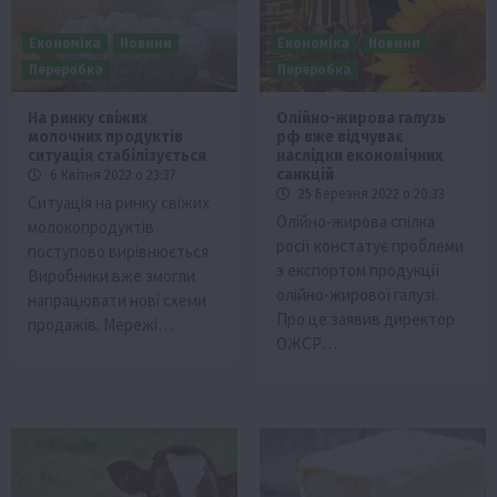
Економіка
Новини
Економіка
Новини
Переробка
Переробка
На ринку свіжих
Олійно-жирова галузь
молочних продуктів
рф вже відчуває
ситуація стабілізується
наслідки економічних
санкцій
6 Квітня 2022 о 23:37
25 Березня 2022 о 20:33
Ситуація на ринку свіжих
Олійно-жирова спілка
молокопродуктів
росії констатує проблеми
поступово вирівнюється.
з експортом продукції
Виробники вже змогли
олійно-жирової галузі.
напрацювати нові схеми
Про це заявив директор
продажів. Мережі…
ОЖСР…