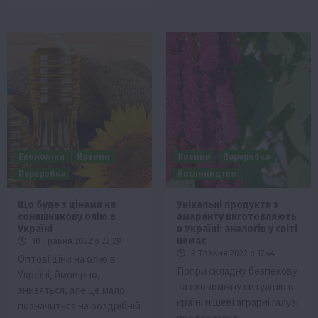
Економіка
Новини
Новини
Переробка
Переробка
Рослиництво
Що буде з цінами на
Унікальні продукти з
соняшникову олію в
амаранту виготовляють
Україні
в Україні: аналогів у світі
немає
10 Травня 2022 о 22:29
9 Травня 2022 о 17:44
Оптові ціни на олію в
Попри складну безпекову
Україні, ймовірно,
та економічну ситуацію в
знизяться, але це мало
країні нішеві аграрні галузі
позначиться на роздрібній
продовжують