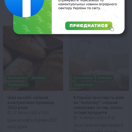
Gulfood…
Економіка
Новини
Економіка
Новини
Переробка
Переробка
Ціна на хліб: скільки
В Україні зростають ціни
коштуватиме буханець
на “молочку”: скільки
2022 року
заплатимо за сир, масло
та інші продукти
17 Лютого 2022 о 11:53
14 Лютого 2022 о 17:32
Ціни на хліб в Україні 2022
За останні чотири місяці в
року дуже
Україні суттєво зросли