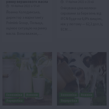
ринку вершкового масла
17 Квітня 2022 о 23:45
19 Квітня 2022 о 17:49
Очікувана ціна молока-
Йоанна Колодинська,
сировини за березень від
директор з маркетингу
IFCN буде на 6,6% вищою,
Polmlek Group, Польща,
ніж у лютому — 62,2 дол./ц
оцінює ситуацію на ринку
ЕСМ….
масла. Вона вважає,…
Економіка
Новини
Економіка
Новини
Переробка
Переробка