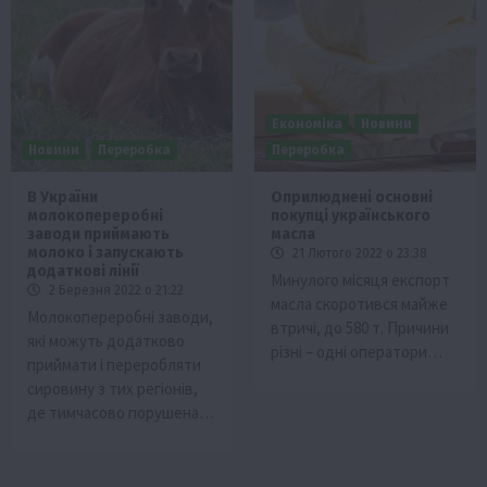
Економіка
Новини
Новини
Переробка
Переробка
В України
Оприлюднені основні
молокопереробні
покупці українського
заводи приймають
масла
молоко і запускають
21 Лютого 2022 о 23:38
додаткові лінії
Минулого місяця експорт
2 Березня 2022 о 21:22
масла скоротився майже
Молокопереробні заводи,
втричі, до 580 т. Причини
які можуть додатково
різні – одні оператори…
приймати і переробляти
сировину з тих регіонів,
де тимчасово порушена…