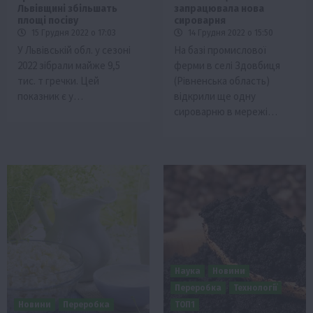
Львівщині збільшать
запрацювала нова
площі посіву
сироварня
15 Грудня 2022 о 17:03
14 Грудня 2022 о 15:50
У Львівській обл. у сезоні
На базі промислової
2022 зібрали майже 9,5
ферми в селі Здовбиця
тис. т гречки. Цей
(Рівненська область)
показник є у…
відкрили ще одну
сироварню в мережі…
Наука
Новини
Переробка
Технології
Новини
Переробка
ТОП1