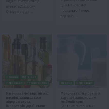
відрізнятимуться від
ціни на молочну
цінників 2021 року.
продукцію. І якщо
Очікується, що…
вартість…
Новини
Офіційно
Переробка
Рослиництво
Новини
Переробка
Німеччина четвертий рік
Молочна галузь однієї з
поспіль залишається
європейських країн у
лідером серед
глибокій кризі
імпортерів українських
11 Лютого 2022 о 17:43