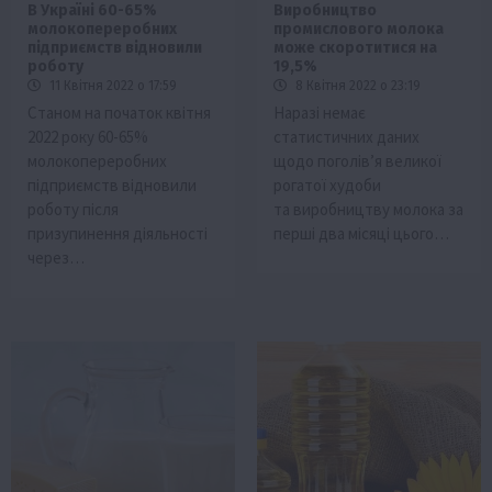
В Україні 60-65%
Виробництво
молокопереробних
промислового молока
підприємств відновили
може скоротитися на
роботу
19,5%
11 Квітня 2022 о 17:59
8 Квітня 2022 о 23:19
Станом на початок квітня
Наразі немає
2022 року 60-65%
статистичних даних
молокопереробних
щодо поголів’я великої
підприємств відновили
рогатої худоби
роботу після
та виробництву молока за
призупинення діяльності
перші два місяці цього…
через…