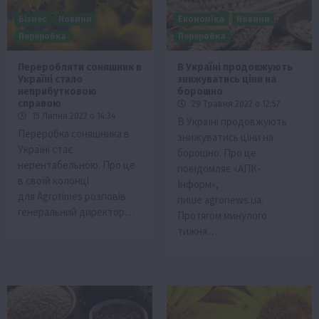
Бізнес
Новини
Економіка
Новини
Переробка
Переробка
Переробляти соняшник в
В Україні продовжують
Україні стало
знижуватись ціни на
неприбутковою
борошно
справою
29 Травня 2022 о 12:57
15 Липня 2022 о 14:34
В Україні продовжують
Переробка соняшника в
знижуватись ціни на
Україні стає
борошно. Про це
нерентабельною. Про це
повідомляє «АПК-
в своїй колонці
Інформ»,
для Аgrotimes розповів
пише agronews.ua.
генеральний директор…
Протягом минулого
тижня…