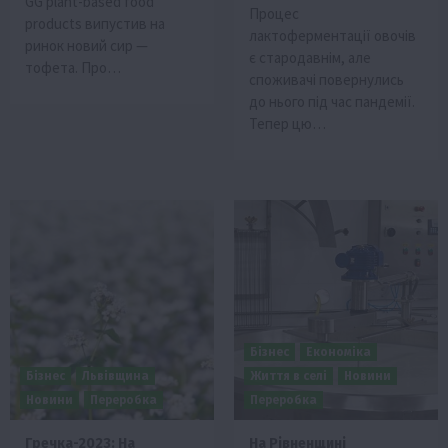
GG plant-based food
Процес
products випустив на
лактоферментації овочів
ринок новий сир —
є стародавнім, але
тофета. Про…
споживачі повернулись
до нього під час пандемії.
Тепер цю…
Бізнес
Економіка
Бізнес
Львівщина
Життя в селі
Новини
Новини
Переробка
Переробка
Гречка-2023: На
На Рівненщині