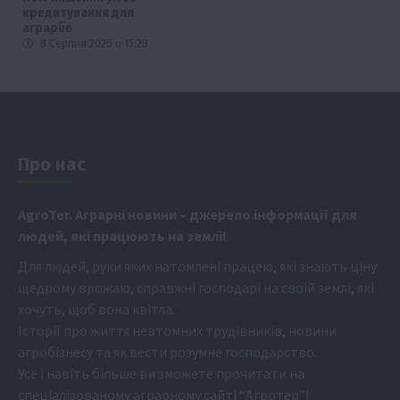
кредитування для
аграріїв
8 Серпня 2026 о 15:28
Про нас
Аgr
oTer. Аграрні новини
– джерело інформації для
людей, які працюють на землі!
Для людей, руки яких натомлені працею, які знають ціну
щедрому врожаю, справжні господарі на своїй землі, які
хочуть, щоб вона квітла.
Історії про життя невтомних трудівників, новини
агробізнесу та як вести розумне господарство.
Усе і навіть більше ви зможете прочитати на
спеціалізованому аграрному сайті
“Агротер”
!